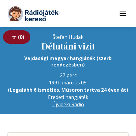
Tovább a navigációhoz
Tovább a tartalomhoz
Menü
0
Štefan Hudak
Délutáni vizit
Vajdasági magyar hangjáték (szerb
rendezésben)
27 perc
1991. március 05.
(Legalább 6 ismétlés. Műsoron tartva 24 éven át)
Eredeti hangjáték
Újvidéki Rádió