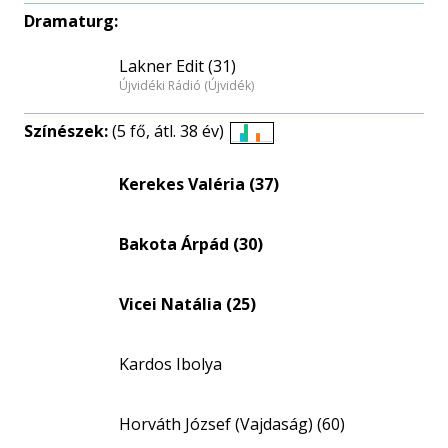
Dramaturg:
Lakner Edit (31)
Újvidéki Rádió (Újvidék)
Színészek:
(5 fő, átl. 38 év)
Életkori
eloszlás
Kerekes Valéria (37)
nagyítása
Bakota Árpád (30)
Vicei Natália (25)
Kardos Ibolya
Horváth József (Vajdaság) (60)