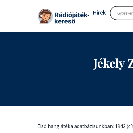
Tovább a navigációhoz
Tovább a tartalomhoz
Hírek
Jékely
Első hangjátéka adatbázisunkban: 1942 (c