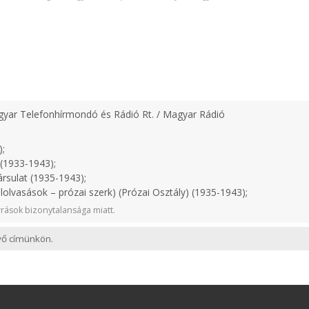
yar Telefonhírmondó és Rádió Rt. / Magyar Rádió
);
(1933-1943);
rsulat (1935-1943);
lolvasások – prózai szerk) (Prózai Osztály) (1935-1943);
rások bizonytalansága miatt.
evő címünkön.