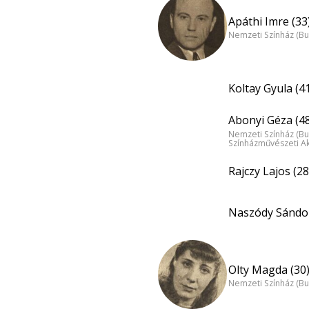
Apáthi Imre (33
Nemzeti Színház (B
Koltay Gyula (4
Abonyi Géza (4
Nemzeti Színház (B
Színházművészeti A
Rajczy Lajos (28
Naszódy Sándor
Olty Magda (30
Nemzeti Színház (B