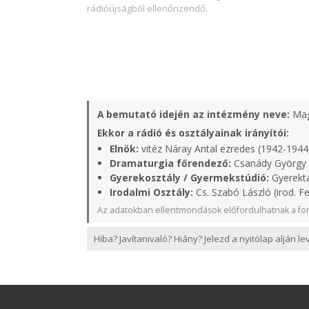
rádióújságból ellenőrizendő.
A bemutató idején az intézmény neve:
Mag
Ekkor a rádió és osztályainak irányítói:
Elnök:
vitéz Náray Antal ezredes (1942-1944
Dramaturgia főrendező:
Csanády György 
Gyerekosztály / Gyermekstúdió:
Gyerektá
Irodalmi Osztály:
Cs. Szabó László (irod. Fe
Az adatokban ellentmondások előfordulhatnak a for
Hiba? Javítanivaló? Hiány? Jelezd a nyitólap alján l