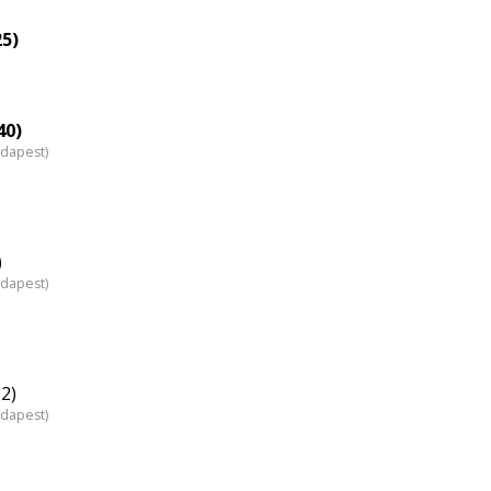
25)
40)
udapest)
)
udapest)
2)
udapest)