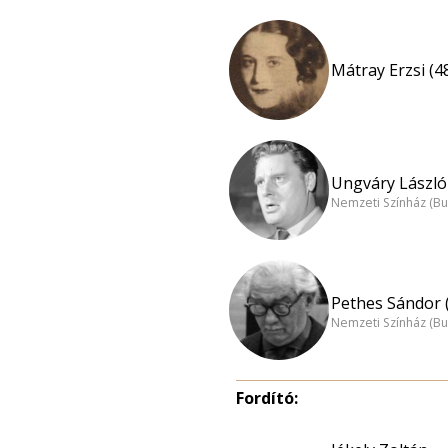
Mátray Erzsi (4
Ungváry László 
Nemzeti Színház (B
Pethes Sándor 
Nemzeti Színház (B
Fordító: