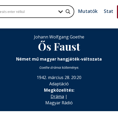
Mutatók
Stat
Johann Wolfgang Goethe
Ős Faust
Német mű magyar hangjáték-változata
Goethe drámai költeménye.
1942. március 28. 20:20
Adaptáció
Megközelítés:
Dráma
|
Magyar Rádió