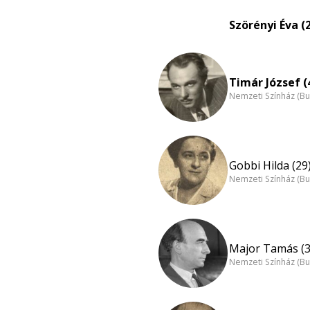
Szörényi Éva (
Timár József (
Nemzeti Színház (B
Gobbi Hilda (29
Nemzeti Színház (B
Major Tamás (3
Nemzeti Színház (B