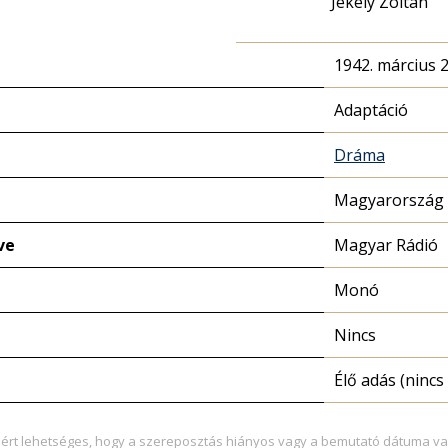
Jékely Zoltán
1942. március 2
Adaptáció
Dráma
Magyarország 
ve
Magyar Rádió
Monó
Nincs
Élő adás (nincs 
zért lehetséges, hogy a szereposztás hiányos vagy a bemutató dátuma va