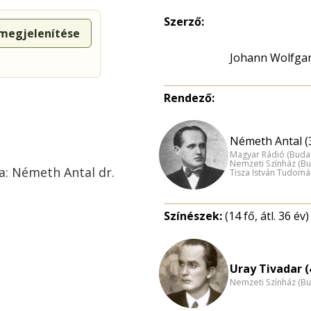
Szerző:
 megjelenítése
Johann Wolfga
Rendező:
Németh Antal (
Magyar Rádió (Buda
Nemzeti Színház (B
a: Németh Antal dr.
Tisza István Tudom
Színészek:
(14 fő, átl. 36 év)
Uray Tivadar (
Nemzeti Színház (B