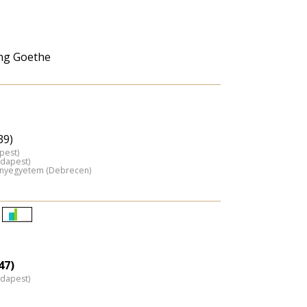
ng Goethe
39)
pest)
udapest)
ányegyetem (Debrecen)
Életkori
eloszlás
nagyítása
47)
udapest)