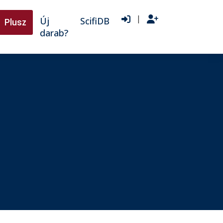
|
Új
ScifiDB
Plusz
darab?