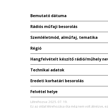
Bemutató dátuma
Rádiós műfaji besorolás
Szemléletmód, alműfaj, tematika
Régió
Hangfelvételt készítő rádió/műhely ne
Technikai adatok
Eredeti korhatári besorolás
Felvétel helye
Létrehozva: 2025. 07. 19.
Ez az oldal létrehozása óta még nem volt átnézve, e