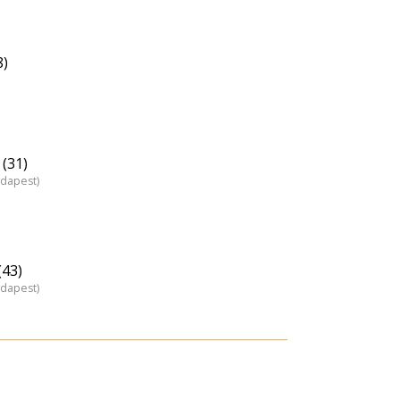
8)
(31)
udapest)
(43)
udapest)