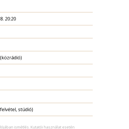
8. 20:20
(közrádió)
felvétel, stúdió)
lójában ismétlés. Kutatói használat esetén