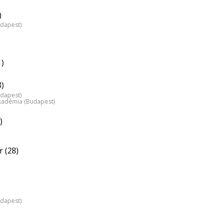
)
udapest)
1)
8)
udapest)
kadémia (Budapest)
)
 (28)
)
udapest)