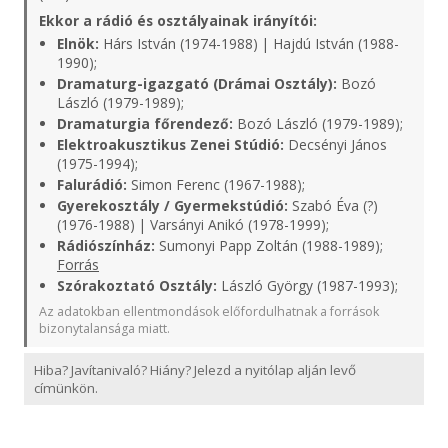
Ekkor a rádió és osztályainak irányítói:
Elnök:
Hárs István (1974-1988) | Hajdú István (1988-
1990);
Dramaturg-igazgató (Drámai Osztály):
Bozó
László (1979-1989);
Dramaturgia főrendező:
Bozó László (1979-1989);
Elektroakusztikus Zenei Stúdió:
Decsényi János
(1975-1994);
Falurádió:
Simon Ferenc (1967-1988);
Gyerekosztály / Gyermekstúdió:
Szabó Éva (?)
(1976-1988) | Varsányi Anikó (1978-1999);
Rádiószínház:
Sumonyi Papp Zoltán (1988-1989);
Forrás
Szórakoztató Osztály:
László György (1987-1993);
Az adatokban ellentmondások előfordulhatnak a források
bizonytalansága miatt.
Hiba? Javítanivaló? Hiány? Jelezd a nyitólap alján levő
címünkön.