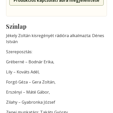
Produkciós kapcsolati ábra megjelenítése
Színlap
Jékely Zoltán kisregényét rádióra alkalmazta: Dénes
István
Szereposztás:
Gréberné – Bodnár Erika,
Lily – Kováts Adél,
Forgó Géza – Gera Zoltán,
Erszényi – Máté Gábor,
Zilahy – Gyabronka József
Zenei munkatárs: Takáts György