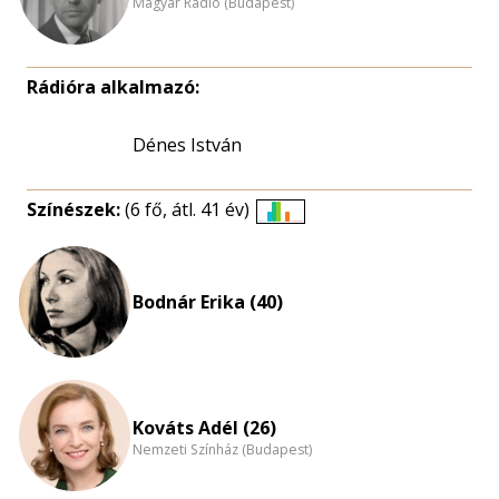
Magyar Rádió (Budapest)
Rádióra alkalmazó:
Dénes István
Színészek:
(6 fő, átl. 41 év)
Életkori
eloszlás
nagyítása
Bodnár Erika (40)
Kováts Adél (26)
Nemzeti Színház (Budapest)