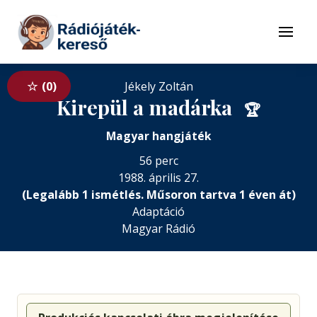
Tovább a navigációhoz
Tovább a tartalomhoz
Menü
0
Jékely Zoltán
Kirepül a madárka
🏆
Magyar hangjáték
56 perc
1988. április 27.
(Legalább 1 ismétlés. Műsoron tartva 1 éven át)
Adaptáció
Magyar Rádió