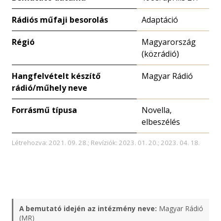
Rádiós műfaji besorolás
Adaptáció
Régió
Magyarország
(közrádió)
Hangfelvételt készítő
Magyar Rádió
rádió/műhely neve
Forrásmű típusa
Novella,
elbeszélés
Létrehozva: 2021. 09. 28.; Revíziók: 2023. 01. 20.; 2023. 04. 18.
A bemutató idején az intézmény neve:
Magyar Rádió
(MR)