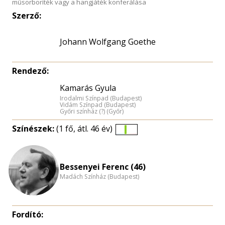
műsorboríték vagy a hangjáték konferálása
Szerző:
Johann Wolfgang Goethe
Rendező:
Kamarás Gyula
Irodalmi Színpad (Budapest)
Vidám Színpad (Budapest)
Győri színház (?) (Győr)
Színészek:
(1 fő, átl. 46 év)
Életkori
eloszlás
nagyítása
Bessenyei Ferenc (46)
Madách Színház (Budapest)
Fordító: