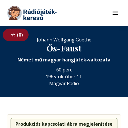
Tovább a navigációhoz
Tovább a tartalomhoz
Menü
0
Johann Wolfgang Goethe
Ős-Faust
Német mű magyar hangjáték-változata
60 perc
1965. október 11.
Magyar Rádió
Produkciós kapcsolati ábra megjelenítése