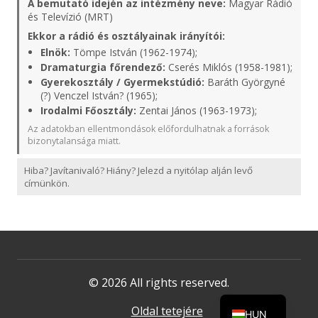
A bemutató idején az intézmény neve:
Magyar Rádió
és Televízió (MRT)
Ekkor a rádió és osztályainak irányítói:
Elnök:
Tömpe István (1962-1974);
Dramaturgia főrendező:
Cserés Miklós (1958-1981);
Gyerekosztály / Gyermekstúdió:
Baráth Györgyné
(?) Venczel István? (1965);
Irodalmi Főosztály:
Zentai János (1963-1973);
Az adatokban ellentmondások előfordulhatnak a források
bizonytalansága miatt.
Hiba? Javítanivaló? Hiány? Jelezd a nyitólap alján levő
címünkön.
© 2026 All rights reserved.
Oldal tetejére
HUN