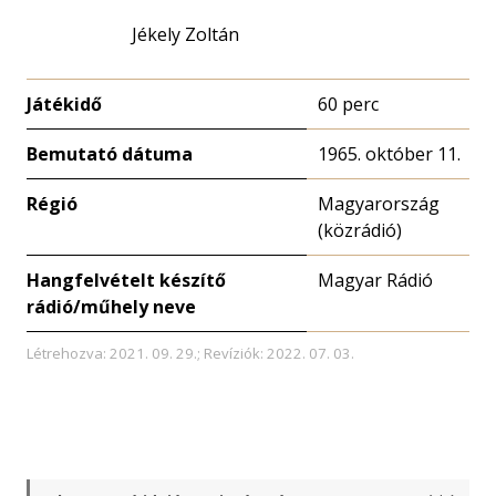
Jékely Zoltán
Játékidő
60 perc
Bemutató dátuma
1965. október 11.
Régió
Magyarország
(közrádió)
Hangfelvételt készítő
Magyar Rádió
rádió/műhely neve
Létrehozva: 2021. 09. 29.; Revíziók: 2022. 07. 03.