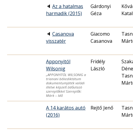
🔈
Az a hatalmas
Gárdonyi
Kővá
harmadik (2015)
Géza
Katal
🔈
Casanova
Giacomo
Tasn
visszatér
Casanova
Márt
Apponyitól
Fridély
Szak
Wilsonig
László
Déne
Tasn
„APPONYITÓL WILSONIG a
trianoni békediktátum
Márt
dokumentumjáték valódi
illetve képzelt (időutazó
szereplőkkel Szereplők:
Márk – Idő
A 14 karátos autó
Rejtő Jenő
Tasn
(2016)
Márt