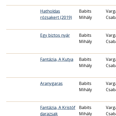
Hatholdas
Babits
Varga
rózsakert (2019)
Mihály
Csab
Egy biztos nyár
Babits
Varga
Mihály
Csab
Fantázia, A Kutya
Babits
Varga
Mihály
Csab
Aranygaras
Babits
Varga
Mihály
Csab
Fantázia, A Kristóf
Babits
Varga
darazsak
Mihály
Csab