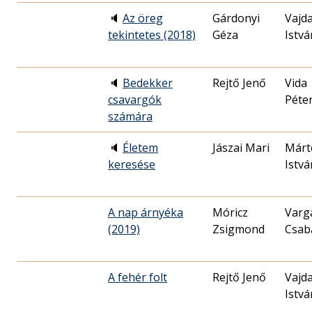
🔈
Az öreg
Gárdonyi
Vajd
tekintetes (2018)
Géza
Istvá
🔈
Bedekker
Rejtő Jenő
Vida
csavargók
Péte
számára
🔈
Életem
Jászai Mari
Márt
keresése
Istvá
A nap árnyéka
Móricz
Varga
(2019)
Zsigmond
Csab
A fehér folt
Rejtő Jenő
Vajd
Istvá