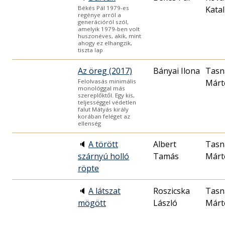
Katal
Békés Pál 1979-es
regénye arról a
generációról szól,
amelyik 1979-ben volt
huszonéves, akik, mint
ahogy ez elhangzik,
tiszta lap
Az öreg (2017)
Bányai Ilona
Tasn
Márt
Felolvasás minimális
monológgal más
szereplőktől. Egy kis,
teljességgel védetlen
falut Mátyás király
korában feléget az
ellenség
🔈
A törött
Albert
Tasn
szárnyú holló
Tamás
Márt
röpte
🔈
A látszat
Roszicska
Tasn
mögött
László
Márt