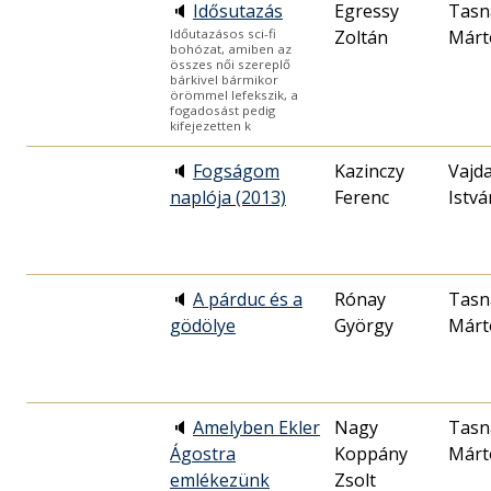
🔈
Idősutazás
Egressy
Tasn
Zoltán
Márt
Időutazásos sci-fi
bohózat, amiben az
összes női szereplő
bárkivel bármikor
örömmel lefekszik, a
fogadosást pedig
kifejezetten k
🔈
Fogságom
Kazinczy
Vajd
naplója (2013)
Ferenc
Istvá
🔈
A párduc és a
Rónay
Tasn
gödölye
György
Márt
🔈
Amelyben Ekler
Nagy
Tasn
Ágostra
Koppány
Márt
emlékezünk
Zsolt