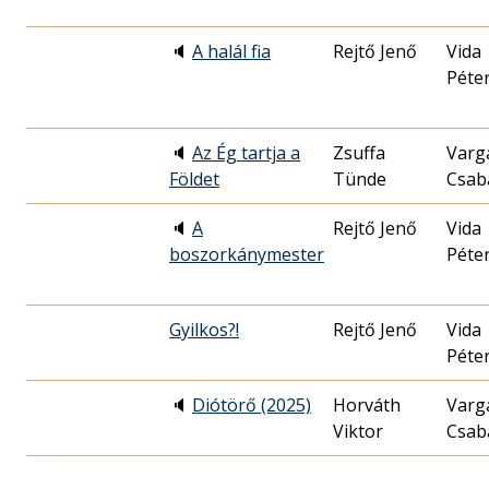
🔈
A halál fia
Rejtő Jenő
Vida
Péte
🔈
Az Ég tartja a
Zsuffa
Varga
Földet
Tünde
Csab
🔈
A
Rejtő Jenő
Vida
boszorkánymester
Péte
Gyilkos?!
Rejtő Jenő
Vida
Péte
🔈
Diótörő (2025)
Horváth
Varga
Viktor
Csab