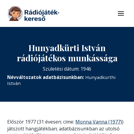
Tovább a navigációhoz
Tovább a tartalomhoz
Menü
Hunyadkürti István
rádiójátékos munkássága
Születési dátum: 1946
Névváltozatok adatbázisunkban:
Hunyadkürthi
István
Először 1977 (31 évesen; címe:
Monna Vanna (1977)
)
játszott hangjátékban; adatbázisunkban az utolsó