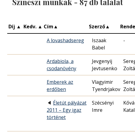
Színészi munkák -
87
db találat
Díj
▲
Kedv.
▲
Cím
▲
Szerző
▲
Rend
A lovashadsereg
Iszaak
-
Babel
Ardabiola, a
Jevgenyij
Sere
csodanövény
Jevtusenko
Zolt
Emberek az
Vlagyimir
Sere
erdőben
Tyendrjakov
Zolt
🔈
Életút pályázat
Szécsényi
Kővá
2011 – Egy igaz
Imre
Katal
történet