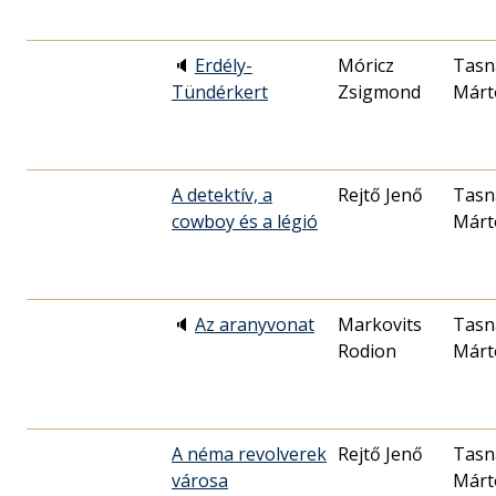
🔈
Erdély-
Móricz
Tasn
Tündérkert
Zsigmond
Márt
A detektív, a
Rejtő Jenő
Tasn
cowboy és a légió
Márt
🔈
Az aranyvonat
Markovits
Tasn
Rodion
Márt
A néma revolverek
Rejtő Jenő
Tasn
városa
Márt