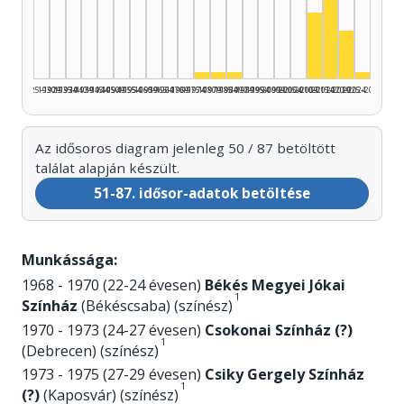
Színész, 2
Színész, 201
Színész,
Színész, 1975–1979: 1
Színész, 1980–1984: 1
Színész, 1985–1989: 1
Színés
1925–1929
1930–1934
1935–1939
1940–1944
1945–1949
1950–1954
1955–1959
1960–1964
1965–1969
1970–1974
1975–1979
1980–1984
1985–1989
1990–1994
1995–1999
2000–2004
2005–2009
2010–2014
2015–2019
2020–2024
2025–2026
Az idősoros diagram jelenleg 50 / 87 betöltött
találat alapján készült.
51-87. idősor-adatok betöltése
Munkássága:
1968 - 1970 (22-24 évesen)
Békés Megyei Jókai
1
Színház
(Békéscsaba) (színész)
1970 - 1973 (24-27 évesen)
Csokonai Színház (?)
1
(Debrecen) (színész)
1973 - 1975 (27-29 évesen)
Csiky Gergely Színház
1
(?)
(Kaposvár) (színész)