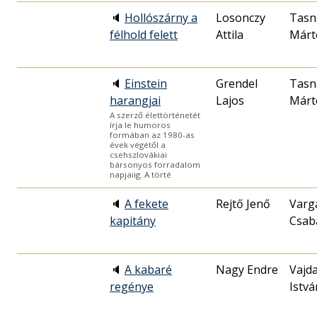
🔈
Hollószárny a
Losonczy
Tasn
félhold felett
Attila
Márt
🔈
Einstein
Grendel
Tasn
harangjai
Lajos
Márt
A szerző élettörténetét
írja le humoros
formában az 1980-as
évek végétől a
csehszlovákiai
bársonyos forradalom
napjaiig. A törté
🔈
A fekete
Rejtő Jenő
Varga
kapitány
Csab
🔈
A kabaré
Nagy Endre
Vajd
regénye
Istvá