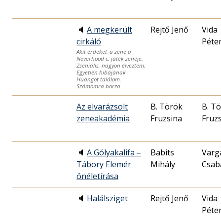
🔈
A megkerült
Rejtő Jenő
Vida
cirkáló
Péte
Akit érdekel, a zene a
Neverhood c. játék zenéje.
Zseniális, nagyon élveztem.
Egyetlen hibájának
Huangot találom.
Számomra borza
Az elvarázsolt
B. Török
B. T
zeneakadémia
Fruzsina
Fruz
🔈
A Gólyakalifa –
Babits
Varga
Tábory Elemér
Mihály
Csab
önéletírása
🔈
Halálsziget
Rejtő Jenő
Vida
Péte