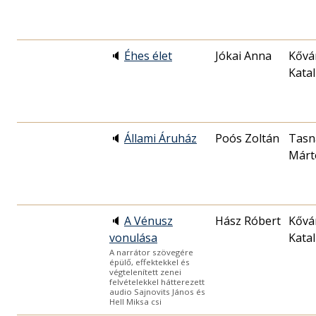
🔈
Éhes élet
Jókai Anna
Kővá
Katal
🔈
Állami Áruház
Poós Zoltán
Tasn
Márt
🔈
A Vénusz
Hász Róbert
Kővá
vonulása
Katal
A narrátor szövegére
épülő, effektekkel és
végtelenített zenei
felvételekkel hátterezett
audio Sajnovits János és
Hell Miksa csi