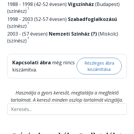
1988 - 1998 (42-52 évesen)
Vígszínház
(Budapest)
1
(színész)
1998 - 2003 (52-57 évesen)
Szabadfoglalkozású
1
(színész)
2003 - (57 évesen)
Nemzeti Színház (?)
(Miskolc)
1
(színész)
Kapcsolati ábra
még nincs
Részleges ábra
kiszámítása
kiszámítva.
Használja a gyors keresőt, megtalálja a megfelelő
tartalmat. A kereső minden oszlop tartalmát vizsgálja.