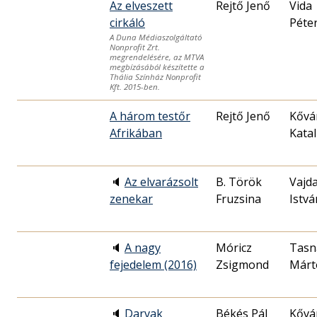
Az elveszett
Rejtő Jenő
Vida
cirkáló
Péte
A Duna Médiaszolgáltató
Nonprofit Zrt.
megrendelésére, az MTVA
megbízásából készítette a
Thália Színház Nonprofit
Kft. 2015-ben.
A három testőr
Rejtő Jenő
Kővá
Afrikában
Katal
🔈
Az elvarázsolt
B. Török
Vajd
zenekar
Fruzsina
Istvá
🔈
A nagy
Móricz
Tasn
fejedelem (2016)
Zsigmond
Márt
🔈
Darvak
Békés Pál
Kővá