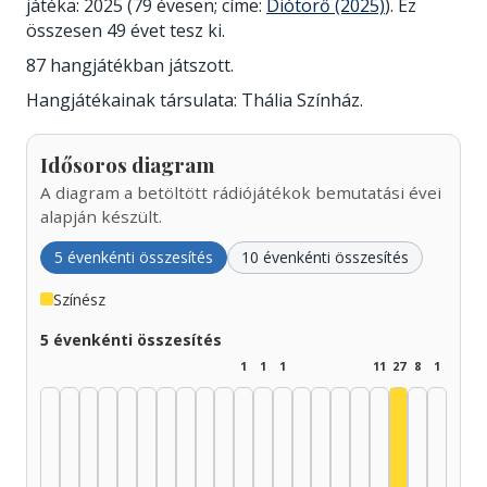
játéka: 2025 (79 évesen; címe:
Diótörő (2025)
). Ez
összesen 49 évet tesz ki.
87 hangjátékban játszott.
Hangjátékainak társulata: Thália Színház.
Idősoros diagram
A diagram a betöltött rádiójátékok bemutatási évei
alapján készült.
5 évenkénti összesítés
10 évenkénti összesítés
Színész
5 évenkénti összesítés
1
1
1
11
27
8
1