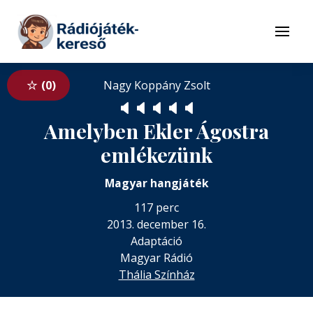
Tovább a navigációhoz
Tovább a tartalomhoz
Menü
0
Nagy Koppány Zsolt
🔈
🔈
🔈
🔈
🔈
Amelyben Ekler Ágostra
emlékezünk
Magyar hangjáték
117 perc
2013. december 16.
Adaptáció
Magyar Rádió
Thália Színház