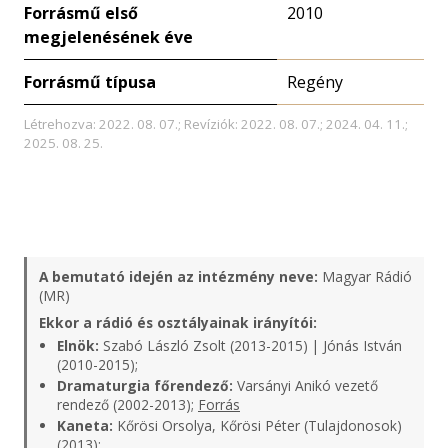
Forrásmű első
2010
megjelenésének éve
Forrásmű típusa
Regény
Létrehozva: 2022. 08. 07.; Revíziók: 2022. 08. 07.; 2024. 04. 11.;
2025. 08. 25.
A bemutató idején az intézmény neve:
Magyar Rádió
(MR)
Ekkor a rádió és osztályainak irányítói:
Elnök:
Szabó László Zsolt (2013-2015) | Jónás István
(2010-2015);
Dramaturgia főrendező:
Varsányi Anikó vezető
rendező (2002-2013);
Forrás
Kaneta:
Kőrösi Orsolya, Kőrösi Péter (Tulajdonosok)
(2013);