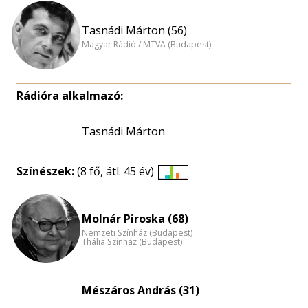
Tasnádi Márton (56)
Magyar Rádió / MTVA (Budapest)
Rádióra alkalmazó:
Tasnádi Márton
Színészek:
(8 fő, átl. 45 év)
Életkori
eloszlás
nagyítása
Molnár Piroska (68)
Nemzeti Színház (Budapest)
Thália Színház (Budapest)
Mészáros András (31)