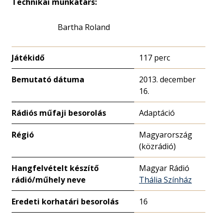
Technikai munkatárs:
Bartha Roland
Játékidő
117 perc
Bemutató dátuma
2013. december
16.
Rádiós műfaji besorolás
Adaptáció
Régió
Magyarország
(közrádió)
Hangfelvételt készítő
Magyar Rádió
rádió/műhely neve
Thália Színház
Eredeti korhatári besorolás
16