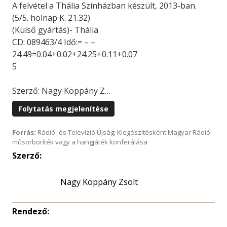
A felvétel a Thália Színházban készült, 2013-ban.
(5/5. holnap K. 21.32)
(Külső gyártás)- Thália
CD: 089463/4 Idő:= – –
24.49=0.04+0.02+24.25+0.11+0.07
5
Szerző: Nagy Koppány Z…
Folytatás megjelenítése
Forrás:
Rádió- és Televízió Újság; Kiegészítésként Magyar Rádió
műsorboríték vagy a hangjáték konferálása
Szerző:
Nagy Koppány Zsolt
Rendező: