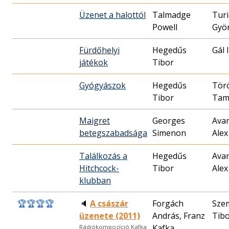
Üzenet a halottól
Talmadge
Tur
Powell
Gyö
Fürdőhelyi
Hegedűs
Gál 
játékok
Tibor
Gyógyászok
Hegedűs
Tör
Tibor
Tam
Maigret
Georges
Ava
betegszabadsága
Simenon
Alex
Találkozás a
Hegedűs
Ava
Hitchcock-
Tibor
Alex
klubban
🏆
🏆
🏆
🏆
🔈
A császár
Forgách
Sze
üzenete (2011)
András, Franz
Tib
Kafka,
Rádiókompozíció Kafka