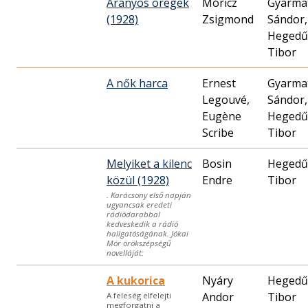
Aranyos öregek
Móricz
Gyarma
(1928)
Zsigmond
Sándor,
Hegedű
Tibor
A nők harca
Ernest
Gyarma
Legouvé,
Sándor,
Eugène
Hegedű
Scribe
Tibor
Melyiket a kilenc
Bosin
Hegedű
közül (1928)
Endre
Tibor
. Karácsony első napján
ugyancsak eredeti
rádiódarabbal
kedveskedik a rádió
hallgatóságának. Jókai
Mór örökszépségű
novelláját:
A kukorica
Nyáry
Hegedű
Andor
Tibor
A feleség elfelejti
megforgatni a