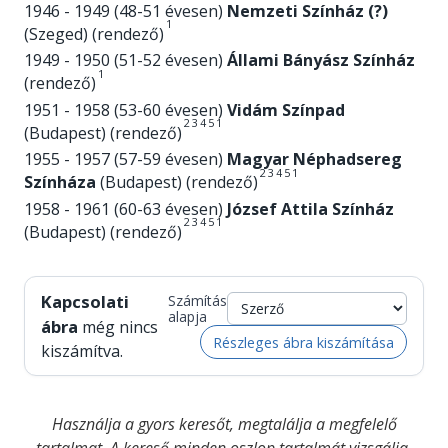
1946 - 1949 (48-51 évesen)
Nemzeti Színház (?)
1
(Szeged) (rendező)
1949 - 1950 (51-52 évesen)
Állami Bányász Színház
1
(rendező)
1951 - 1958 (53-60 évesen)
Vidám Színpad
2
3
4
5
1
(Budapest) (rendező)
1955 - 1957 (57-59 évesen)
Magyar Néphadsereg
2
3
4
5
1
Színháza
(Budapest) (rendező)
1958 - 1961 (60-63 évesen)
József Attila Színház
2
3
4
5
1
(Budapest) (rendező)
Kapcsolati
Számítás
alapja
ábra
még nincs
Részleges ábra kiszámítása
kiszámítva.
Használja a gyors keresőt, megtalálja a megfelelő
tartalmat. A kereső minden oszlop tartalmát vizsgálja.