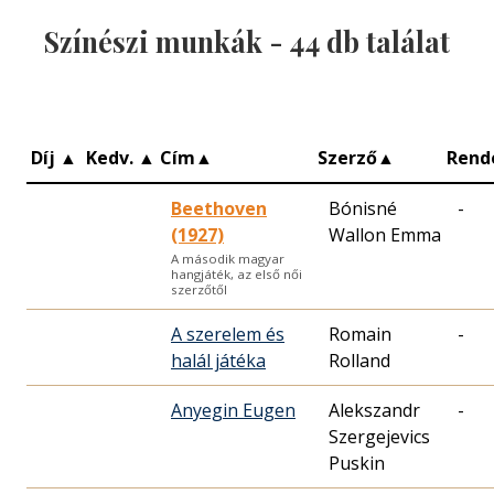
Színészi munkák -
44
db találat
Díj
▲
Kedv.
▲
Cím
▲
Szerző
▲
Rend
Beethoven
Bónisné
-
(1927)
Wallon Emma
A második magyar
hangjáték, az első női
szerzőtől
A szerelem és
Romain
-
halál játéka
Rolland
Anyegin Eugen
Alekszandr
-
Szergejevics
Puskin