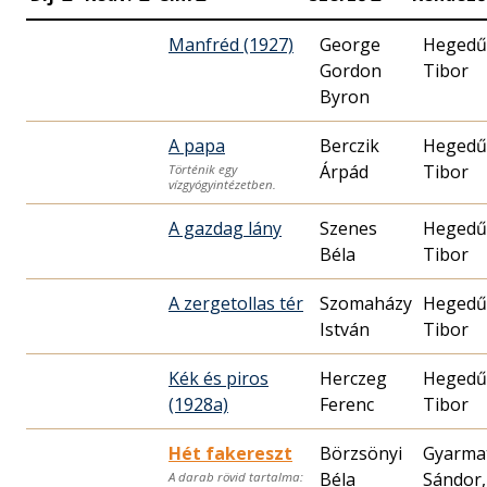
Manfréd (1927)
George
Hegedű
Gordon
Tibor
Byron
A papa
Berczik
Hegedű
Árpád
Tibor
Történik egy
vízgyógyintézetben.
A gazdag lány
Szenes
Hegedű
Béla
Tibor
A zergetollas tér
Szomaházy
Hegedű
István
Tibor
Kék és piros
Herczeg
Hegedű
(1928a)
Ferenc
Tibor
Hét fakereszt
Börzsönyi
Gyarma
Béla
Sándor,
A darab rövid tartalma: