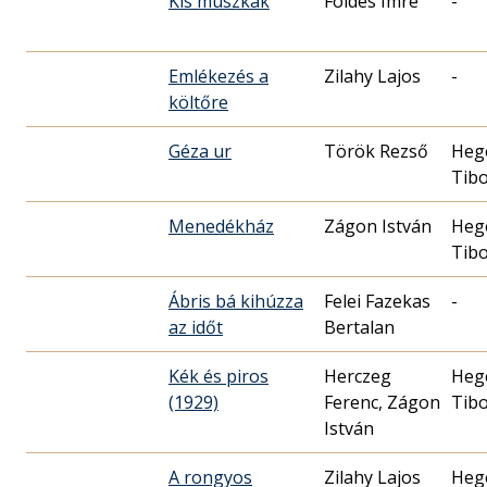
Kis muszkák
Földes Imre
-
Emlékezés a
Zilahy Lajos
-
költőre
Géza ur
Török Rezső
Heg
Tib
Menedékház
Zágon István
Heg
Tib
Ábris bá kihúzza
Felei Fazekas
-
az időt
Bertalan
Kék és piros
Herczeg
Heg
(1929)
Ferenc, Zágon
Tib
István
A rongyos
Zilahy Lajos
Heg