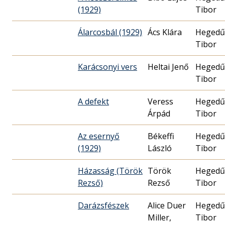
(1929)
Tibor
Álarcosbál (1929)
Ács Klára
Hegedű
Tibor
Karácsonyi vers
Heltai Jenő
Hegedű
Tibor
A defekt
Veress
Hegedű
Árpád
Tibor
Az esernyő
Békeffi
Hegedű
(1929)
László
Tibor
Házasság (Török
Török
Hegedű
Rezső)
Rezső
Tibor
Darázsfészek
Alice Duer
Hegedű
Miller,
Tibor