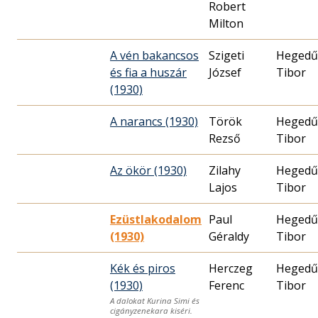
Robert
Milton
A vén bakancsos
Szigeti
Hegedű
és fia a huszár
József
Tibor
(1930)
A narancs (1930)
Török
Hegedű
Rezső
Tibor
Az ökör (1930)
Zilahy
Hegedű
Lajos
Tibor
Ezüstlakodalom
Paul
Hegedű
(1930)
Géraldy
Tibor
Kék és piros
Herczeg
Hegedű
(1930)
Ferenc
Tibor
A dalokat Kurina Simi és
cigányzenekara kiséri.