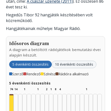
után, címe:
A császár üzenete (2011)
). Ez összesen 86
évet tesz ki.
Hegedűs Tibor 92 hangjáték készítésében volt
közreműködő.
Hangjátékainak műhelye: Magyar Rádió.
Idősoros diagram
A diagram a betöltött rádiójátékok bemutatási évei
alapján készült.
5 évenkénti összesítés
10 évenkénti összesítés
Szerző
Rendező
Színész
Rádióra alkalmazó
5 évenkénti összesítés
74
14
1
1
2
1
8
4
1
Rádióra alkalmazó, 1925–1929: 1
Színész, 1925–1929: 37