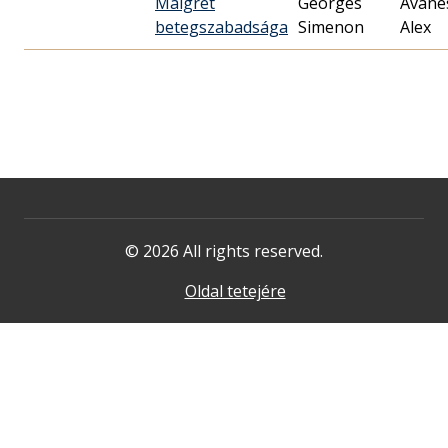
Maigret
Georges
Avane
betegszabadsága
Simenon
Alex
© 2026 All rights reserved.
Oldal tetejére