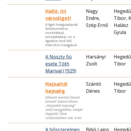
Halló, itt
Nagy
Hegedű
városliget!
Endre,
Tibor, K
Szép Ernő
Halász
A liget hangulatának
felelevenítése
Gyula
novellákkal,
keretjátékkal, és a
ligetben levő élő
mikrofon hangjával
A Noszty fiú
Harsányi
Hegedű
esete Tóth
Zsolt
Tibor
Marival (1929)
Hajnaltól
Szántó
Hegedű
hajnalig
Dénes
Tibor
(Olvasói levelek) Önnek
tetszett Szántó Dénes
„Hajnaltól hajnalig”
című hangjátéka, melyet
Hegedűs Tibor
rendezésében nov. 6-án
A hősszerelmes
Bibó Lajos
Hegedű