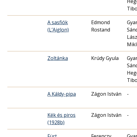
Heg
Tib
A sasfiók
Edmond
Gya
(L’Aiglon)
Rostand
Sán
Lász
Mik
Zoltánka
Krúdy Gyula
Gya
Sán
Heg
Tib
A Káldy-pipa
Zágon István
-
Kék és piros
Zágon István
-
(1928b)
Fürt
Ferenczy
Gya