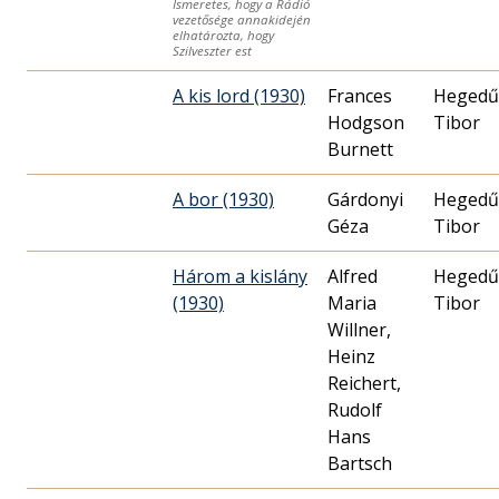
Ismeretes, hogy a Rádió
vezetősége annakidején
elhatározta, hogy
Szilveszter est
A kis lord (1930)
Frances
Hegedű
Hodgson
Tibor
Burnett
A bor (1930)
Gárdonyi
Hegedű
Géza
Tibor
Három a kislány
Alfred
Hegedű
(1930)
Maria
Tibor
Willner,
Heinz
Reichert,
Rudolf
Hans
Bartsch