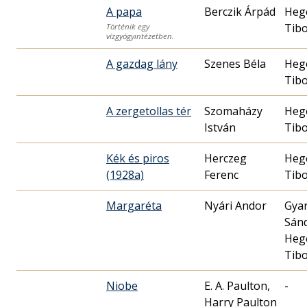
A papa
Berczik Árpád
Heg
Tib
Történik egy
vízgyógyintézetben.
A gazdag lány
Szenes Béla
Heg
Tib
A zergetollas tér
Szomaházy
Heg
István
Tib
Kék és piros
Herczeg
Heg
(1928a)
Ferenc
Tib
Margaréta
Nyári Andor
Gya
Sán
Heg
Tib
Niobe
E. A. Paulton,
-
Harry Paulton