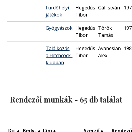
Fürdőhelyi
Hegedűs
Gál István
197
játékok
Tibor
Gyógyászok
Hegedűs
Török
197
Tibor
Tamás
Találkozás
Hegedűs
Avanesian
198
a Hitchcock-
Tibor
Alex
klubban
Rendezői munkák -
65
db találat
Díj
▲
Kedv.
▲
Cím
▲
Szerző
▲
Rendező