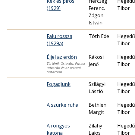
Kék és piros
Herczeg
Hegedű
(1929)
Ferenc,
Tibor
Zágon
István
Falu rossza
Tóth Ede
Hegedű
(1929a)
Tibor
Éjjel az erdőn
Rákosi
Hegedű
Jenő
Tibor
Történik Ortován, Paczor
udvarán és az ortovai
határban
Fogadjunk
Szilágyi
Hegedű
László
Tibor
A szürke ruha
Bethlen
Hegedű
Margit
Tibor
A rongyos
Zilahy
Hegedű
katona
Lajos
Tibor