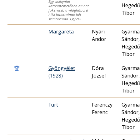
Egy wolhyniai
Hegedű
katonatemetőben áll hét
fakereszt, a világháború
Tibor
hősi halottainak hét
szimbóluma. Egy csil
Margaréta
Nyári
Gyarma
Andor
Sándor,
Hegedű
Tibor
🏆
Gyöngyélet
Dóra
Gyarma
(1928)
József
Sándor,
Hegedű
Tibor
Fürt
Ferenczy
Gyarma
Ferenc
Sándor,
Hegedű
Tibor