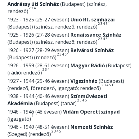
Andrássy úti Színház
(Budapest) (színész,
2
3
4
rendező)
1923 - 1925 (25-27 évesen)
Unió Rt. színházai
2
3
4
5
1
(Budapest) (színész, rendező; rendező)
1925 - 1926 (27-28 évesen)
Renaissance Színház
2
3
4
5
1
(Budapest) (színész, rendező; rendező)
1926 - 1927 (28-29 évesen)
Belvárosi Színház
2
3
4
5
1
(Budapest) (rendező)
1926 - 1959 (28-61 évesen)
Magyar Rádió
(Budapest)
2
3
4
(rádiórendező)
1927 - 1944 (29-46 évesen)
Vígszínház
(Budapest)
2
3
4
5
1
(rendező, főrendező, igazgató; rendező)
1938 - 1944 (40-46 évesen)
Színművészeti
2
3
4
5
Akadémia
(Budapest) (tanár)
1946 - 1946 (48 évesen)
Vidám Operettszínpad
1
(igazgató)
1946 - 1949 (48-51 évesen)
Nemzeti Színház
2
3
4
5
(Szeged) (rendező)