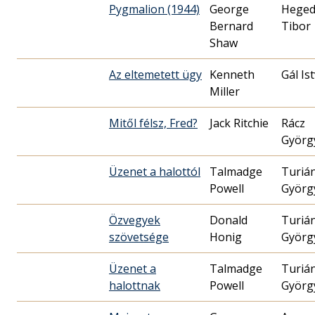
Pygmalion (1944)
George
Heged
Bernard
Tibor
Shaw
Az eltemetett ügy
Kenneth
Gál Is
Miller
Mitől félsz, Fred?
Jack Ritchie
Rácz
Györg
Üzenet a halottól
Talmadge
Turiá
Powell
Györg
Özvegyek
Donald
Turiá
szövetsége
Honig
Györg
Üzenet a
Talmadge
Turiá
halottnak
Powell
Györg