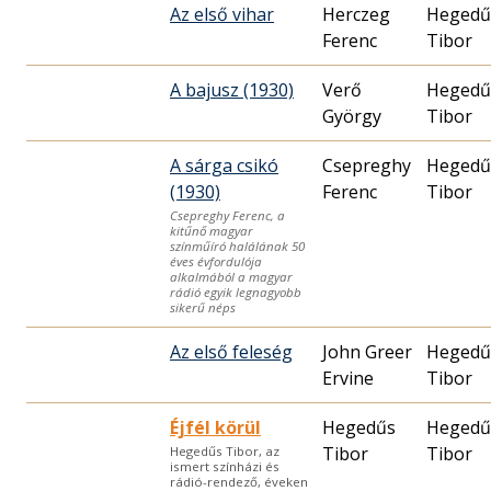
Az első vihar
Herczeg
Hegedű
Ferenc
Tibor
A bajusz (1930)
Verő
Hegedű
György
Tibor
A sárga csikó
Csepreghy
Hegedű
(1930)
Ferenc
Tibor
Csepreghy Ferenc, a
kitűnő magyar
színműíró halálának 50
éves évfordulója
alkalmából a magyar
rádió egyik legnagyobb
sikerű néps
Az első feleség
John Greer
Hegedű
Ervine
Tibor
Éjfél körül
Hegedűs
Hegedű
Tibor
Tibor
Hegedűs Tibor, az
ismert színházi és
rádió-rendező, éveken