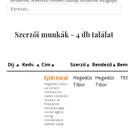
Szerzői munkák -
4
db találat
Díj
▲
Kedv.
▲
Cím
▲
Szerző
▲
Rendező
▲
Bem
Éjfél körül
Hegedűs
Hegedűs
193
Tibor
Tibor
Hegedűs Tibor,
az ismert
színházi és
rádió-rendező,
éveken át
folytatott
munkássága
során egész
sereg
színdarabot
állított színp