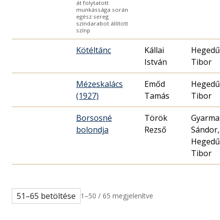
át folytatott
munkássága során
egész sereg
színdarabot állított
színp
Kötéltánc
Kállai
Hegedű
István
Tibor
Mézeskalács
Emőd
Hegedű
(1927)
Tamás
Tibor
Borsosné
Török
Gyarma
bolondja
Rezső
Sándor,
Hegedű
Tibor
51–65 betöltése
1–50 / 65 megjelenítve