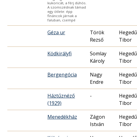
kukoricát, a férj dühös.
A szomszédnak támad
egy ötlete: épp
fináncok járnak a
faluban, csempé
Géza ur
Török
Hegedű
Rezső
Tibor
Ködkirályfi
Somlay
Hegedű
Károly
Tibor
Bergengócia
Nagy
Hegedű
Endre
Tibor
Háztűznéző
-
Hegedű
(1929)
Tibor
Menedékház
Zágon
Hegedű
István
Tibor