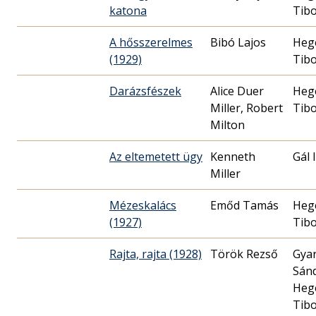
katona
Tib
A hősszerelmes
Bibó Lajos
Heg
(1929)
Tib
Darázsfészek
Alice Duer
Heg
Miller, Robert
Tib
Milton
Az eltemetett ügy
Kenneth
Gál 
Miller
Mézeskalács
Emőd Tamás
Heg
(1927)
Tib
Rajta, rajta (1928)
Török Rezső
Gya
Sán
Heg
Tib