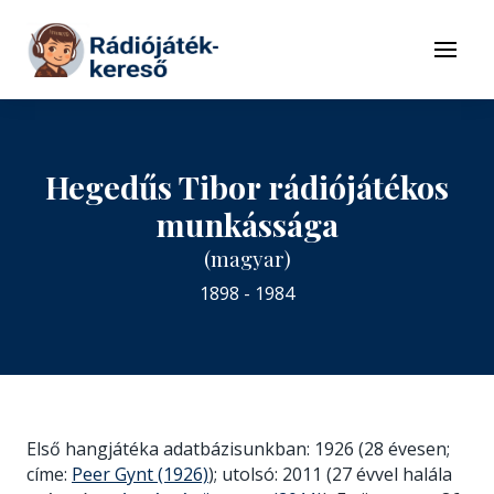
Tovább a navigációhoz
Tovább a tartalomhoz
Menü
Hegedűs Tibor rádiójátékos
munkássága
(magyar)
1898 - 1984
Első hangjátéka adatbázisunkban: 1926 (28 évesen;
címe:
Peer Gynt (1926)
); utolsó: 2011 (27 évvel halála