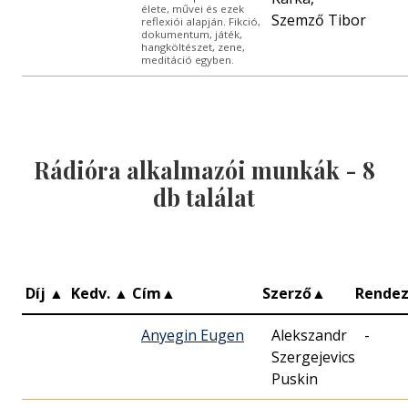
élete, művei és ezek
Szemző Tibor
reflexiói alapján. Fikció,
dokumentum, játék,
hangköltészet, zene,
meditáció egyben.
Rádióra alkalmazói munkák -
8
db találat
Díj
▲
Kedv.
▲
Cím
▲
Szerző
▲
Rende
Anyegin Eugen
Alekszandr
-
Szergejevics
Puskin