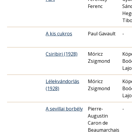
Ferenc
Sán
Heg
Tib
A kis cukros
Paul Gavault
-
Csiribiri (1928)
Móricz
Köpe
Zsigmond
Boó
Lajo
Lélekvándorlás
Móricz
Köpe
(1928)
Zsigmond
Boó
Lajo
A sevillai borbély
Pierre-
-
Augustin
Caron de
Beaumarchais