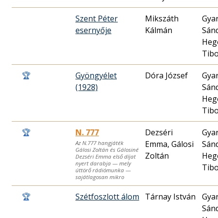
Szent Péter
Mikszáth
Gya
esernyője
Kálmán
Sán
Heg
Tib
🏆
Gyöngyélet
Dóra József
Gya
(1928)
Sán
Heg
Tib
🏆
N. 777
Dezséri
Gya
Emma, Gálosi
Sán
Az N.777 hangjáték
Gálosi Zoltán és Gálosiné
Zoltán
Heg
Dezséri Emma első díjat
nyert darabja — mely
Tib
úttörő rádiómunka —
sajátlagosan mikro
🏆
Szétfoszlott álom
Tárnay István
Gya
Sán