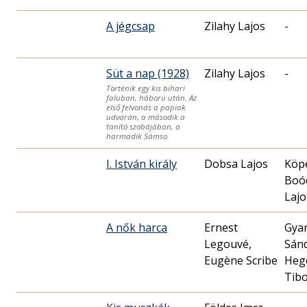
A jégcsap
Zilahy Lajos
-
Süt a nap (1928)
Zilahy Lajos
-
Történik egy kis bihari
faluban, háború után. Az
első felvonás a papiak
udvarán, a második a
tanító szobájában, a
harmadik Sámso
I. István király
Dobsa Lajos
Köpe
Boó
Lajo
A nők harca
Ernest
Gya
Legouvé,
Sán
Eugène Scribe
Heg
Tib