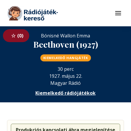
Tovább a navigációhoz
Tovább a tartalomhoz
Menü
0
Bónisné Wallon Emma
Beethoven (1927)
KIEMELKEDŐ HANGJÁTÉK
30 perc
1927. május 22.
Magyar Rádió
Kiemelkedő rádiójátékok
Produkciós kapcsolati ábra megjelenítése