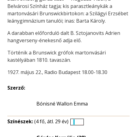
Belvárosi Színház tagja; kis parasztleánykák a
martonvásári Brunswickbirtokon: a Szilágyi Erzsébet
leánygimnázium tanulói; inas: Barta Károly.
A darabban előforduló dalt B. Sztojanovits Adrien
hangverseny-énekesnő adja elő.
Történik a Brunswick grófok martonvásári
kastélyában 1810. tavaszán.
1927. május 22., Radio Budapest 18.00-18.30
Szerző:
Bónisné Wallon Emma
Színészek:
(4 fő, átl. 29 év)
Életkori
eloszlás