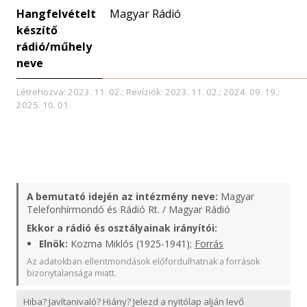
Hangfelvételt
Magyar Rádió
készítő
rádió/műhely
neve
Létrehozva: 2023. 11. 02.; Revíziók: 2023. 11. 02.; 2024. 09. 19.;
2025. 10. 01.
A bemutató idején az intézmény neve:
Magyar
Telefonhírmondó és Rádió Rt. / Magyar Rádió
Ekkor a rádió és osztályainak irányítói:
Elnök:
Kozma Miklós (1925-1941);
Forrás
Az adatokban ellentmondások előfordulhatnak a források
bizonytalansága miatt.
Hiba? Javítanivaló? Hiány? Jelezd a nyitólap alján levő