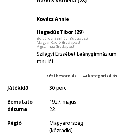
Gárdos Kornélia (28)
nagyítása
Kovács Annie
Hegedűs Tibor (29)
Belvárosi Színház (Budapest)
Magyar Rádió (Budapest)
Vígszínház (Budapest)
Szilágyi Erzsébet Leánygimnázium
tanulói
Kézi besorolás
AI kategorizálás
Játékidő
30 perc
Bemutató
1927. május
dátuma
22.
Régió
Magyarország
(közrádió)