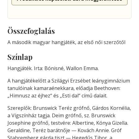
Összefoglalás
A második magyar hangjáték, az első női szerzőtől
Színlap
Hangjáték. Irta: Bónisné, Wallon Emma.
A hangjátékelőtt a Szilágyi Erzsébet leánygimnázium
tanulóinak kamaraénekkara, előadja Beethoven:
„Himnusz az éjhez“ és „Esti dal“ című dalait.
Szereplők: Brunswick Teréz grófnő, Gárdos Kornélia,
a Vígszínház tagja. Deim grófnő, sz. Brunswick
Josephine grófnő, testvére: Albertine, Kónya Gizella.
Geraldine, Teréz barátnője — Kovách Annie. Gróf
Stahremberg gárda tiszt — Hegedűs Tibor, a