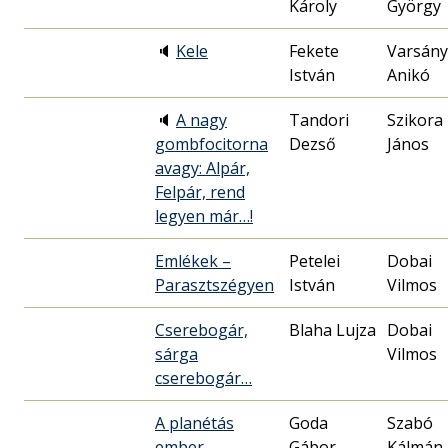
Károly
György
🔈
Kele
Fekete
Varsány
István
Anikó
🔈
A nagy
Tandori
Szikora
gombfocitorna
Dezső
János
avagy: Alpár,
Felpár, rend
legyen már…!
Emlékek –
Petelei
Dobai
Parasztszégyen
István
Vilmos
Cserebogár,
Blaha Lujza
Dobai
sárga
Vilmos
cserebogár…
A planétás
Goda
Szabó
ember
Gábor
Kálmán