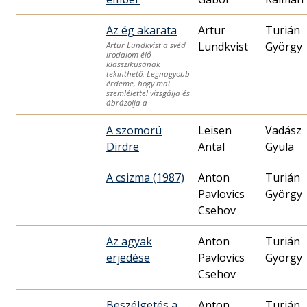
Az ég akarata
Artur
Turián
Lundkvist
György
Artur Lundkvist a svéd
irodalom élő
klasszikusának
tekinthető. Legnagyobb
érdeme, hogy mai
szemlélettel vizsgálja és
ábrázolja a
A szomorú
Leisen
Vadász
Dirdre
Antal
Gyula
A csizma (1987)
Anton
Turián
Pavlovics
György
Csehov
Az agyak
Anton
Turián
erjedése
Pavlovics
György
Csehov
Beszélgetés a
Anton
Turián