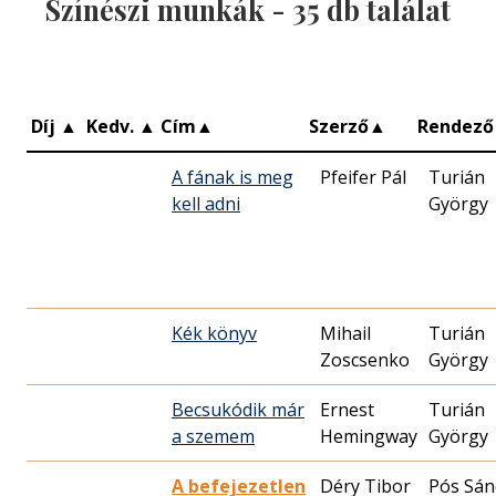
Színészi munkák -
35
db találat
Díj
▲
Kedv.
▲
Cím
▲
Szerző
▲
Rendező
A fának is meg
Pfeifer Pál
Turián
kell adni
György
Kék könyv
Mihail
Turián
Zoscsenko
György
Becsukódik már
Ernest
Turián
a szemem
Hemingway
György
A befejezetlen
Déry Tibor
Pós Sán