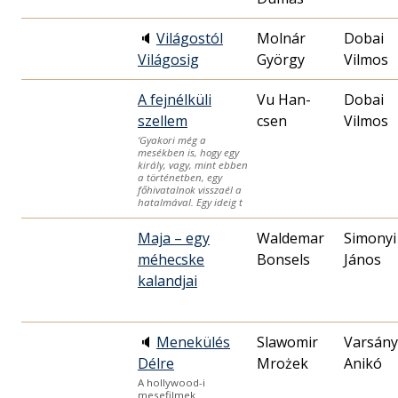
🔈
Világostól
Molnár
Dobai
Világosig
György
Vilmos
A fejnélküli
Vu Han-
Dobai
szellem
csen
Vilmos
‘Gyakori még a
mesékben is, hogy egy
király, vagy, mint ebben
a történetben, egy
főhivatalnok visszaél a
hatalmával. Egy ideig t
Maja – egy
Waldemar
Simonyi
méhecske
Bonsels
János
kalandjai
🔈
Menekülés
Slawomir
Varsány
Délre
Mrożek
Anikó
A hollywood-i
mesefilmek