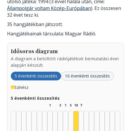
utolsó játéka: 1994 (3 évvel halála után, címe:
Állampolgár voltam Közép-Európában
). Ez összesen
32 évet tesz ki.
35 hangjátékban játszott.
Hangjátékainak társulata: Magyar Rádió.
Idősoros diagram
A diagram a betöltött rádiójátékok bemutatási évei
alapján készült.
5 évenkénti összesítés
10 évenkénti összesítés
Színész
5 évenkénti összesítés
1
3
1
5
18
7