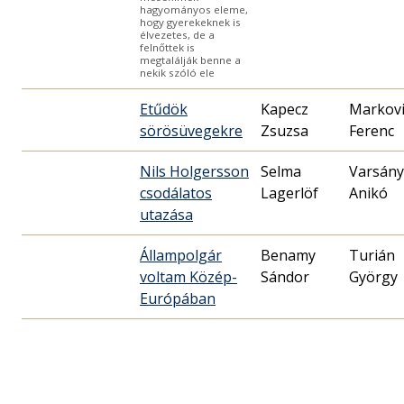
hagyományos eleme,
hogy gyerekeknek is
élvezetes, de a
felnőttek is
megtalálják benne a
nekik szóló ele
Etűdök
Kapecz
Markovi
sörösüvegekre
Zsuzsa
Ferenc
Nils Holgersson
Selma
Varsány
csodálatos
Lagerlöf
Anikó
utazása
Állampolgár
Benamy
Turián
voltam Közép-
Sándor
György
Európában