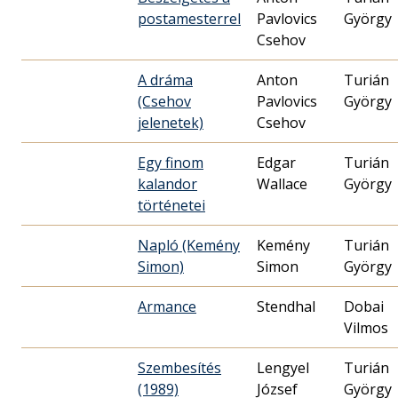
postamesterrel
Pavlovics
György
Csehov
A dráma
Anton
Turián
(Csehov
Pavlovics
György
jelenetek)
Csehov
Egy finom
Edgar
Turián
kalandor
Wallace
György
történetei
Napló (Kemény
Kemény
Turián
Simon)
Simon
György
Armance
Stendhal
Dobai
Vilmos
Szembesítés
Lengyel
Turián
(1989)
József
György