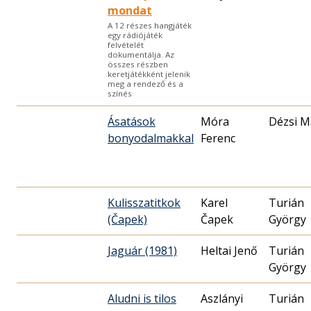
mondat
A 12 részes hangjáték
egy rádiójáték
felvételét
dokumentálja. Az
összes részben
keretjátékként jelenik
meg a rendező és a
színés
Ásatások
Móra
Dézsi M
bonyodalmakkal
Ferenc
Kulisszatitkok
Karel
Turián
(Čapek)
Čapek
György
Jaguár (1981)
Heltai Jenő
Turián
György
Aludni is tilos
Aszlányi
Turián