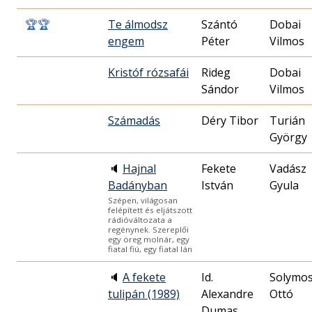
🏆
🏆
Te álmodsz
Szántó
Dobai
engem
Péter
Vilmos
Kristóf rózsafái
Rideg
Dobai
Sándor
Vilmos
Számadás
Déry Tibor
Turián
György
🔈
Hajnal
Fekete
Vadász
Badányban
István
Gyula
Szépen, világosan
felépített és eljátszott
rádióváltozata a
regénynek. Szereplői
egy öreg molnár, egy
fiatal fiú, egy fiatal lán
🔈
A fekete
Id.
Solymos
tulipán (1989)
Alexandre
Ottó
Dumas