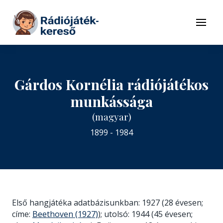
Tovább a navigációhoz
Tovább a tartalomhoz
Menü
Gárdos Kornélia rádiójátékos
munkássága
(magyar)
1899 - 1984
Első hangjátéka adatbázisunkban: 1927 (28 évesen;
címe:
Beethoven (1927)
); utolsó: 1944 (45 évesen;