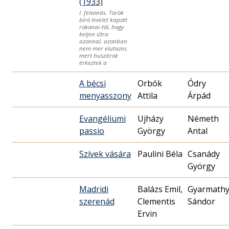
(1933)
I. felvonás. Török
bíró levelet kapott
rokonai-tól, hogy
keljen útra
azonnal, azonban
nem mer elutazni,
mert huszárok
érkeztek a
A bécsi
Orbók
Ódry
menyasszony
Attila
Árpád
Evangéliumi
Ujházy
Németh
passio
György
Antal
Szívek vására
Paulini Béla
Csanády
György
Madridi
Balázs Emil,
Gyarmath
szerenád
Clementis
Sándor
Ervin