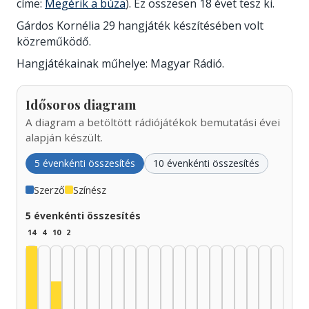
címe:
Megérik a búza
). Ez összesen 18 évet tesz ki.
Gárdos Kornélia 29 hangjáték készítésében volt
közreműködő.
Hangjátékainak műhelye: Magyar Rádió.
Idősoros diagram
A diagram a betöltött rádiójátékok bemutatási évei
alapján készült.
5 évenkénti összesítés
10 évenkénti összesítés
Szerző
Színész
5 évenkénti összesítés
14
4
10
2