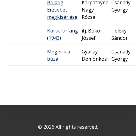
Boldog
Kárpáthyné
Csanády
Erzsébet
Nagy
György
megkísérlése
Rózsa
Kurucfurfang
ifj. Bokor
Teleky
(1943)
József
Sándor
Megérik a
Gyallay
Csanády
búza
Domonkos
György
© 2026 All rights reserved.