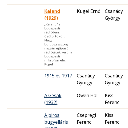
Kaland
Kugel Ernő
Csanády
(1929)
György
„Kaland“ a
budapesti
rádióban.
Csütörtökön,
Nagy
boldogasszony
napján újtípusú
rádiójáték kerül a
budapesti
mikrofon elé.
Kugel
1915 és 1917
Csanády
Csanády
György
György
A Gésák
Owen Hall
Kiss
(1932)
Ferenc
A piros
Csepregi
Kiss
bugyelláris
Ferenc
Ferenc