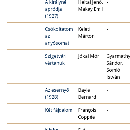
A királyné
Heltai Jenő,
-
apródja
Makay Emil
(1927)
Csókoltatom
Keleti
-
az
Márton
anyósomat
Szigetvári
Jókai Mór
Gyarmath
vértanuk
Sándor,
Somló
István
Az esernyő
Bayle
-
(1928)
Bernard
Két fájdalom
François
-
Coppée