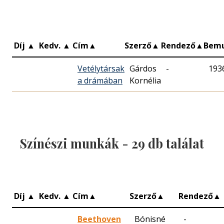
Díj
▲
Kedv.
▲
Cím
▲
Szerző
▲
Rendező
▲
Bem
Vetélytársak
Gárdos
-
193
a drámában
Kornélia
Színészi munkák -
29
db találat
Díj
▲
Kedv.
▲
Cím
▲
Szerző
▲
Rendező
▲
Beethoven
Bónisné
-