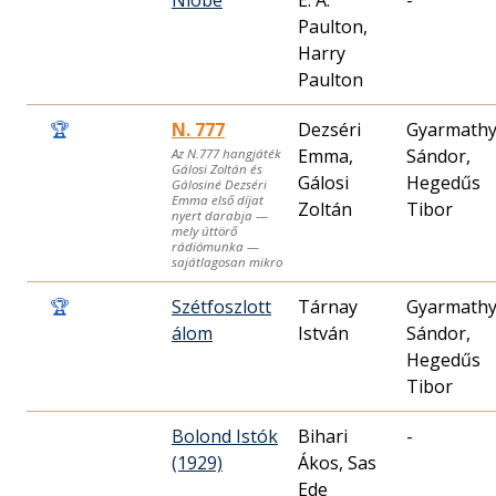
Niobe
E. A.
-
Paulton,
Harry
Paulton
🏆
N. 777
Dezséri
Gyarmath
Emma,
Sándor,
Az N.777 hangjáték
Gálosi Zoltán és
Gálosi
Hegedűs
Gálosiné Dezséri
Emma első díjat
Zoltán
Tibor
nyert darabja —
mely úttörő
rádiómunka —
sajátlagosan mikro
🏆
Szétfoszlott
Tárnay
Gyarmath
álom
István
Sándor,
Hegedűs
Tibor
Bolond Istók
Bihari
-
(1929)
Ákos, Sas
Ede