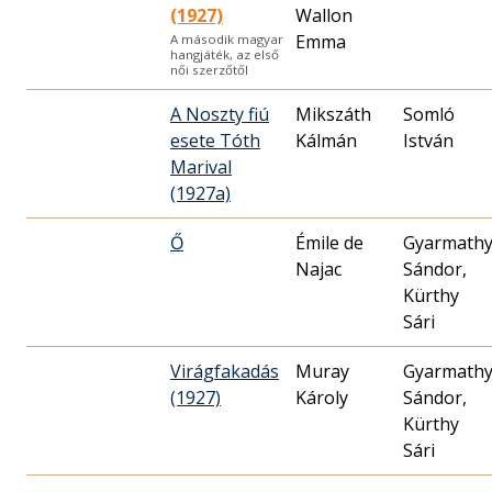
(1927)
Wallon
Emma
A második magyar
hangjáték, az első
női szerzőtől
A Noszty fiú
Mikszáth
Somló
esete Tóth
Kálmán
István
Marival
(1927a)
Ő
Émile de
Gyarmath
Najac
Sándor,
Kürthy
Sári
Virágfakadás
Muray
Gyarmath
(1927)
Károly
Sándor,
Kürthy
Sári