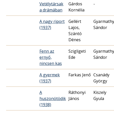
Vetélytársak
Gárdos
-
a drámában
Kornélia
A nagy riport
Gellért
Gyarmath
(1937)
Lajos,
Sándor
Szántó
Dénes
Fenn az
Szigligeti
Gyarmath
ernyő,
Ede
Sándor
nincsen kas
A gyermek
Farkas Jenő
Csanády
(1937)
György
A
Ráthonyi
Kiszely
huszonötödik
János
Gyula
(1938)