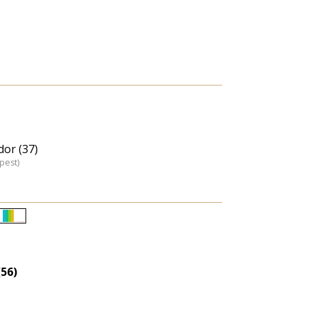
or (37)
pest)
Életkori
eloszlás
nagyítása
(56)