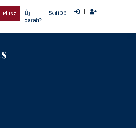
|
Új
ScifiDB
Plusz
darab?
as