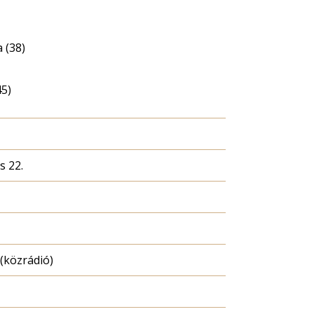
 (38)
45)
s 22.
(közrádió)