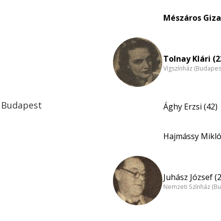
Mészáros Giza
Tolnay Klári (2
Vígszínház (Budapes
ó Budapest
Ághy Erzsi (42)
Hajmássy Mikló
Juhász József (
Nemzeti Színház (B