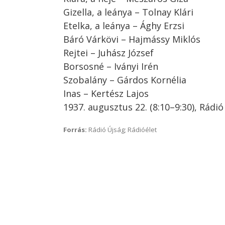
Gizella, a leánya – Tolnay Klári
Etelka, a leánya – Ághy Erzsi
Báró Várkövi – Hajmássy Miklós
Rejtei – Juhász József
Borsosné – Iványi Irén
Szobalány – Gárdos Kornélia
Inas – Kertész Lajos
1937. augusztus 22. (8:10–9:30), Rádi
Forrás:
Rádió Újság; Rádióélet