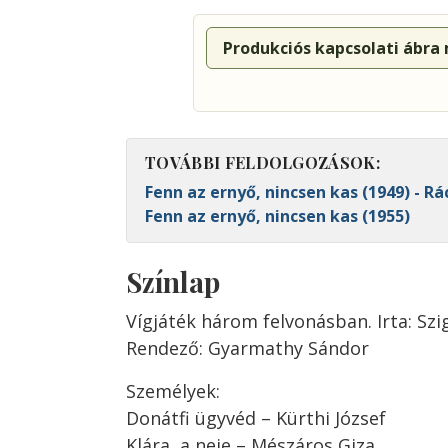
Produkciós kapcsolati ábra
TOVÁBBI FELDOLGOZÁSOK:
Fenn az ernyő, nincsen kas (1949) - R
Fenn az ernyő, nincsen kas (1955)
Színlap
Vígjáték három felvonásban. Irta: Szig
Rendező: Gyarmathy Sándor
Személyek:
Donátfi ügyvéd – Kürthi József
Klára, a neje – Mészáros Giza