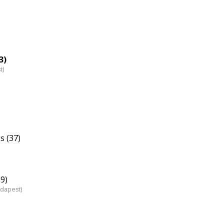
3)
t)
s (37)
29)
udapest)