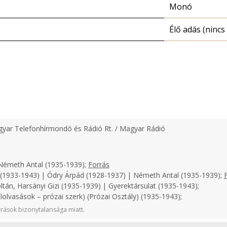
Monó
Élő adás (nincs 
yar Telefonhírmondó és Rádió Rt. / Magyar Rádió
émeth Antal (1935-1939);
Forrás
1933-1943) | Ódry Árpád (1928-1937) | Németh Antal (1935-1939);
ltán, Harsányi Gizi (1935-1939) | Gyerektársulat (1935-1943);
lolvasások – prózai szerk) (Prózai Osztály) (1935-1943);
rások bizonytalansága miatt.