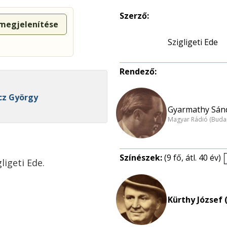
Szerző:
 megjelenítése
Szigligeti Ede
Rendező:
ácz György
Gyarmathy Sánd
Magyar Rádió (Buda
Színészek:
(9 fő, átl. 40 év)
ligeti Ede.
Kürthy József 