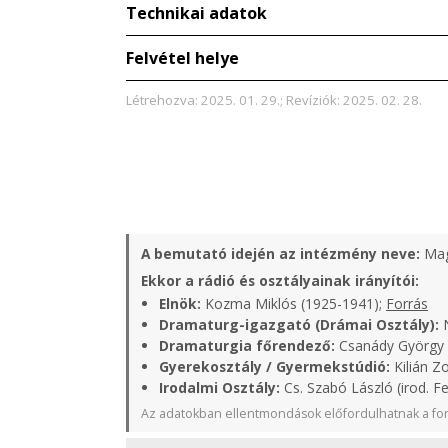
Technikai adatok
Felvétel helye
Létrehozva: 2025. 01. 29.; Revíziók: 2025. 02. 28.
A bemutató idején az intézmény neve:
Mag
Ekkor a rádió és osztályainak irányítói:
Elnök:
Kozma Miklós (1925-1941);
Forrás
Dramaturg-igazgató (Drámai Osztály):
N
Dramaturgia főrendező:
Csanády György (
Gyerekosztály / Gyermekstúdió:
Kilián Zo
Irodalmi Osztály:
Cs. Szabó László (irod. Fe
Az adatokban ellentmondások előfordulhatnak a for