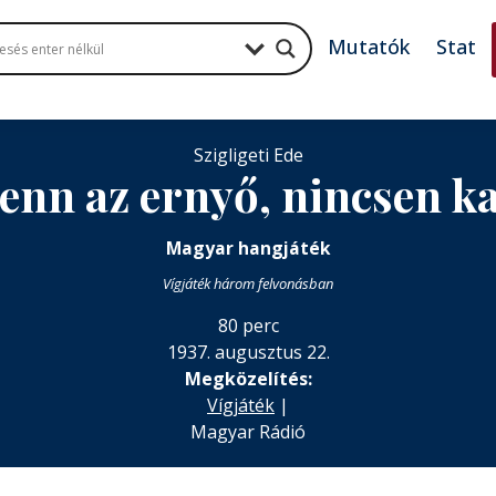
Mutatók
Stat
Szigligeti Ede
enn az ernyő, nincsen k
Magyar hangjáték
Vígjáték három felvonásban
80 perc
1937. augusztus 22.
Megközelítés:
Vígjáték
|
Magyar Rádió