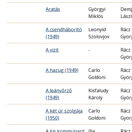
Aratás
Györgyi
Demj
Miklós
Lász
A csendháborító
Leonyid
Rácz
(1949)
Szolovjov
Györ
A vizit
-
Rácz
Györ
A hazug (1949)
Carlo
Rácz
Goldoni
Györ
A leányőrző
Kisfaludy
Rácz
(1949)
Károly
Györ
A két úr szolgája
Carlo
Rácz
(1950)
Goldoni
Györ
A kis kommünard
Ilja
Rácz