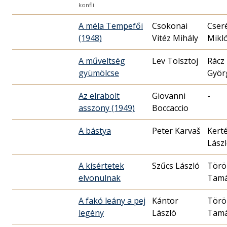
konfli
A méla Tempefői
Csokonai
Cser
(1948)
Vitéz Mihály
Mikló
A műveltség
Lev Tolsztoj
Rácz
gyümölcse
Györ
Az elrabolt
Giovanni
-
asszony (1949)
Boccaccio
A bástya
Peter Karvaš
Kert
Lász
A kísértetek
Szűcs László
Törö
elvonulnak
Tam
A fakó leány a pej
Kántor
Törö
legény
László
Tam