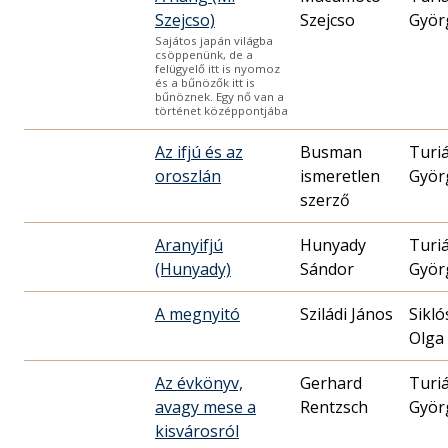
Szejcso)
Szejcso
Györ
Sajátos japán világba
csöppenünk, de a
felügyelő itt is nyomoz
és a bűnözők itt is
bűnöznek. Egy nő van a
történet középpontjába
Az ifjú és az
Busman
Turi
oroszlán
ismeretlen
Györ
szerző
Aranyifjú
Hunyady
Turi
(Hunyady)
Sándor
Györ
A megnyitó
Sziládi János
Sikló
Olga
Az évkönyv,
Gerhard
Turi
avagy mese a
Rentzsch
Györ
kisvárosról