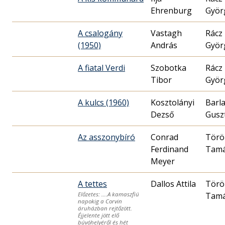
Ehrenburg
Györ
A csalogány
Vastagh
Rácz
(1950)
András
Györ
A fiatal Verdi
Szobotka
Rácz
Tibor
Györ
A kulcs (1960)
Kosztolányi
Barl
Dezső
Gusz
Az asszonybíró
Conrad
Törö
Ferdinand
Tam
Meyer
A tettes
Dallos Attila
Törö
Tam
Előzetes: ….A kamaszfiú
napokig a Corvin
áruházban rejtőzött.
Éjjelente jött elő
búvóhelyéről és hét