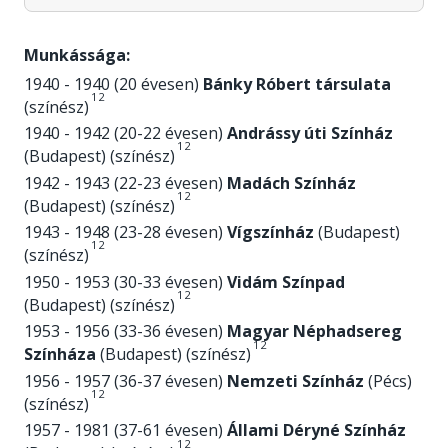
Munkássága:
1940 - 1940 (20 évesen)
Bánky Róbert társulata
1
2
(színész)
1940 - 1942 (20-22 évesen)
Andrássy úti Színház
1
2
(Budapest) (színész)
1942 - 1943 (22-23 évesen)
Madách Színház
1
2
(Budapest) (színész)
1943 - 1948 (23-28 évesen)
Vígszínház
(Budapest)
1
2
(színész)
1950 - 1953 (30-33 évesen)
Vidám Színpad
1
2
(Budapest) (színész)
1953 - 1956 (33-36 évesen)
Magyar Néphadsereg
1
2
Színháza
(Budapest) (színész)
1956 - 1957 (36-37 évesen)
Nemzeti Színház
(Pécs)
1
2
(színész)
1957 - 1981 (37-61 évesen)
Állami Déryné Színház
1
2