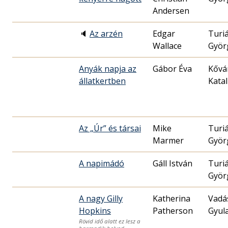
Andersen
🔈
Az arzén
Edgar
Turi
Wallace
Györ
Anyák napja az
Gábor Éva
Kővá
állatkertben
Katal
Az „Úr” és társai
Mike
Turi
Marmer
Györ
A napimádó
Gáll István
Turi
Györ
A nagy Gilly
Katherina
Vadá
Hopkins
Patherson
Gyul
Rövid idő alatt ez lesz a