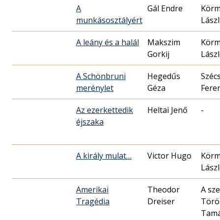
A
Gál Endre
Körm
munkásosztályért
Lászl
A leány és a halál
Makszim
Körm
Gorkij
Lászl
A Schönbruni
Hegedűs
Szécs
merénylet
Géza
Fere
Az ezerkettedik
Heltai Jenő
-
éjszaka
A király mulat…
Victor Hugo
Körm
Lászl
Amerikai
Theodor
A sze
Tragédia
Dreiser
Törö
Tam