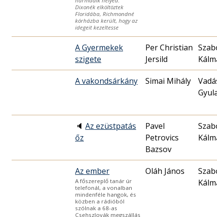
harmadik helyed.
Dixonék elköltöztek
Floridába, Richmondné
kórházba került, hogy az
idegeit kezeltesse
A Gyermekek
Per Christian
Szab
szigete
Jersild
Kálm
A vakondsárkány
Simai Mihály
Vadá
Gyul
🔈
Az ezüstpatás
Pavel
Szab
őz
Petrovics
Kálm
Bazsov
Az ember
Oláh János
Szab
Kálm
A főszereplő tanár úr
telefonál, a vonalban
mindenféle hangok, és
közben a rádióból
szólnak a 68-as
Csehszlovák megszállás