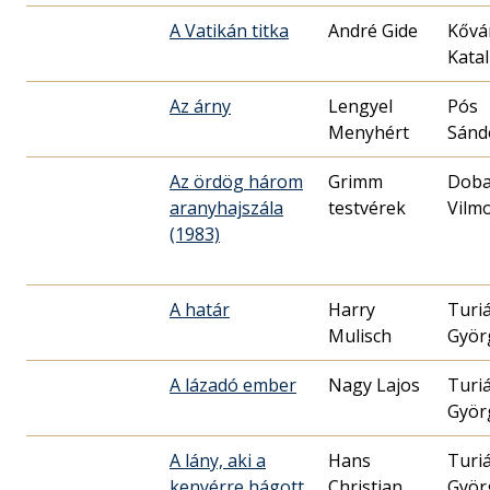
A Vatikán titka
André Gide
Kővá
Katal
Az árny
Lengyel
Pós
Menyhért
Sánd
Az ördög három
Grimm
Doba
aranyhajszála
testvérek
Vilm
(1983)
A határ
Harry
Turi
Mulisch
Györ
A lázadó ember
Nagy Lajos
Turi
Györ
A lány, aki a
Hans
Turi
kenyérre hágott
Christian
Györ