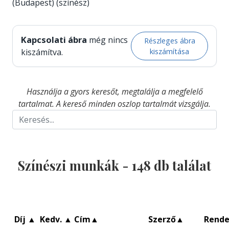
(Budapest) (színész)
Kapcsolati ábra
még nincs
Részleges ábra
kiszámítása
kiszámítva.
Használja a gyors keresőt, megtalálja a megfelelő
tartalmat. A kereső minden oszlop tartalmát vizsgálja.
Színészi munkák -
148
db találat
Díj
▲
Kedv.
▲
Cím
▲
Szerző
▲
Rend