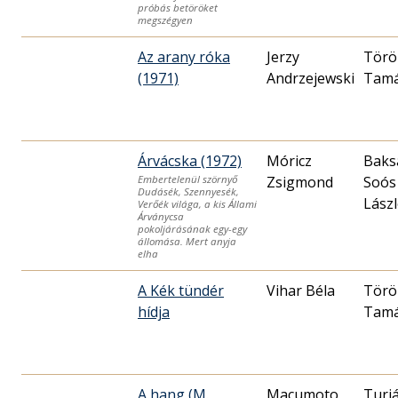
próbás betöröket
megszégyen
Az arany róka
Jerzy
Törö
(1971)
Andrzejewski
Tam
Árvácska (1972)
Móricz
Baks
Zsigmond
Soós
Embertelenül szörnyő
Dudásék, Szennyesék,
Lász
Verőék világa, a kis Állami
Árványcsa
pokoljárásának egy-egy
állomása. Mert anyja
elha
A Kék tündér
Vihar Béla
Törö
hídja
Tam
A hang (M.
Macumoto
Turi