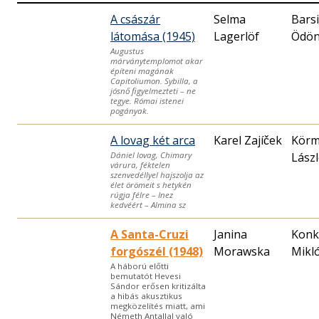
A császár
Selma
Barsi
látomása (1945)
Lagerlöf
Ödö
Augustus
márványtemplomot akar
építeni magának
Capitoliumon. Sybilla, a
jósnő figyelmezteti – ne
tegye. Római istenei
pogányak.
A lovag két arca
Karel Zajíček
Körm
Lászl
Dániel lovag, Chimary
várura, féktelen
szenvedéllyel hajszolja az
élet örömeit s hetykén
rúgja félre – Inez
kedvéért – Almina sz
A Santa-Cruzi
Janina
Konk
forgószél (1948)
Morawska
Mikl
A háború előtti
bemutatót Hevesi
Sándor erősen kritizálta
a hibás akusztikus
megközelítés miatt, ami
Németh Antallal való