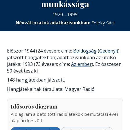
munkássága
1920 - 1995
Névváltozatok adatbázisunkban:
Feleky Sári
Először 1944 (24 évesen; címe:
Boldogság (Gedényi)
)
játszott hangjátékban; adatbázisunkban az utolsó
játéka: 1993 (73 évesen; címe:
Az ember
). Ez összesen
50 évet tesz ki.
148 hangjátékban játszott.
Hangjátékainak társulata: Magyar Rádió.
Idősoros diagram
A diagram a betöltött rádiójátékok bemutatási évei
alapján készült.