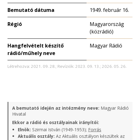
Bemutató dátuma
1949. február 16.
Régió
Magyarország
(közrádió)
Hangfelvételt készítő
Magyar Rádió
rádió/műhely neve
Létrehozva: 2021. 09. 28.; Revíziók: 2023. 09. 13.; 2026. 05. 26.
A bemutató idején az intézmény neve:
Magyar Rádió
Hivatal
Ekkor a rádió és osztályainak irányítói:
Elnök:
Szirmai István (1949-1953);
Forrás
Aktuális osztály:
Az Aktuális osztályon készültek az