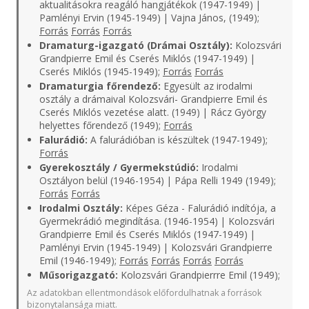
aktualitásokra reagáló hangjátékok (1947-1949) |
Pamlényi Ervin (1945-1949) | Vajna János, (1949);
Forrás
Forrás
Forrás
Dramaturg-igazgató (Drámai Osztály):
Kolozsvári
Grandpierre Emil és Cserés Miklós (1947-1949) |
Cserés Miklós (1945-1949);
Forrás
Forrás
Dramaturgia főrendező:
Egyesült az irodalmi
osztály a drámaival Kolozsvári- Grandpierre Emil és
Cserés Miklós vezetése alatt. (1949) | Rácz György
helyettes főrendező (1949);
Forrás
Falurádió:
A falurádióban is készültek (1947-1949);
Forrás
Gyerekosztály / Gyermekstúdió:
Irodalmi
Osztályon belül (1946-1954) | Pápa Relli 1949 (1949);
Forrás
Forrás
Irodalmi Osztály:
Képes Géza - Falurádió indítója, a
Gyermekrádió megindítása. (1946-1954) | Kolozsvári
Grandpierre Emil és Cserés Miklós (1947-1949) |
Pamlényi Ervin (1945-1949) | Kolozsvári Grandpierre
Emil (1946-1949);
Forrás
Forrás
Forrás
Forrás
Műsorigazgató:
Kolozsvári Grandpierrre Emil (1949);
Az adatokban ellentmondások előfordulhatnak a források
bizonytalansága miatt.