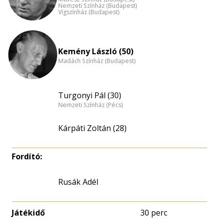
Nemzeti Színház (Budapest)
Vígszínház (Budapest)
Kemény László (50)
Madách Színház (Budapest)
Turgonyi Pál (30)
Nemzeti Színház (Pécs)
Kárpáti Zoltán (28)
Fordító:
Rusák Adél
Játékidő
30 perc