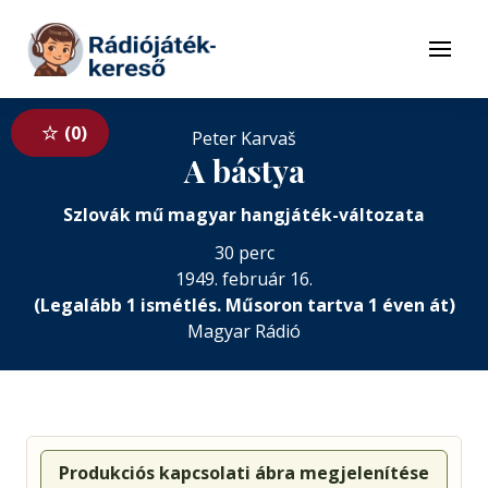
Tovább a navigációhoz
Tovább a tartalomhoz
Menü
0
Peter Karvaš
A bástya
Szlovák mű magyar hangjáték-változata
30 perc
1949. február 16.
(Legalább 1 ismétlés. Műsoron tartva 1 éven át)
Magyar Rádió
Produkciós kapcsolati ábra megjelenítése