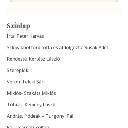
Színlap
Írta: Peter Karvas
Szlovákból fordította és átdolgozta: Rusák Adél
Rendezte: Kertész László
Szereplők:
Veron- Feleki Sári
Miklós- Szakáts Miklós
Tóbiás- Kemény László
András, íródeák – Turgonyi Pál
Pál – Kárpáti Zoltán