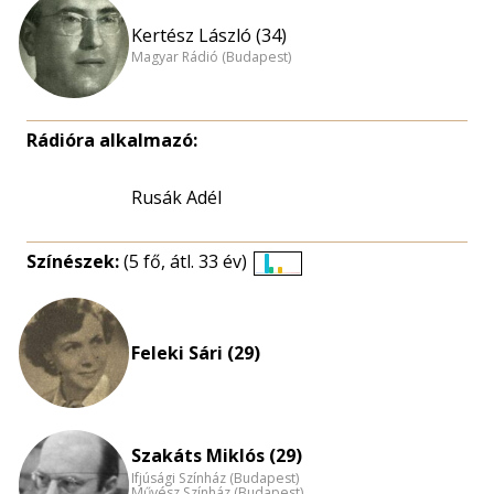
Kertész László (34)
Magyar Rádió (Budapest)
Rádióra alkalmazó:
Rusák Adél
Színészek:
(5 fő, átl. 33 év)
Életkori
eloszlás
nagyítása
Feleki Sári (29)
Szakáts Miklós (29)
Ifjúsági Színház (Budapest)
Művész Színház (Budapest)