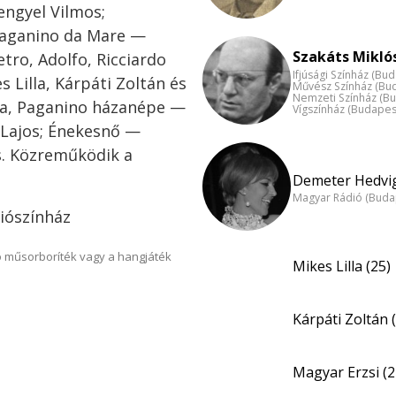
engyel Vilmos;
 Paganino da Mare —
Szakáts Miklós
etro, Adolfo, Ricciardo
Ifjúsági Színház (Bu
Lilla, Kárpáti Zoltán és
Művész Színház (Bu
Nemzeti Színház (B
lga, Paganino házanépe —
Vígszínház (Budapes
 Lajos; Énekesnő —
s. Közreműködik a
Demeter Hedvig
Magyar Rádió (Buda
diószínház
 műsorboríték vagy a hangjáték
Mikes Lilla (25)
Kárpáti Zoltán 
Magyar Erzsi (2