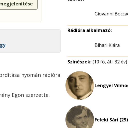
 megjelenítése
Giovanni Bocca
Rádióra alkalmazó:
rgy
Bihari Klára
Színészek:
(10 fő, átl. 32 év)
fordítása nyomán rádióra
Lengyel Vilmos
mény Egon szerzette.
Feleki Sári (29)