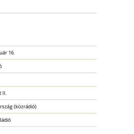
uár 16.
ó
II.
szág (közrádió)
Rádió