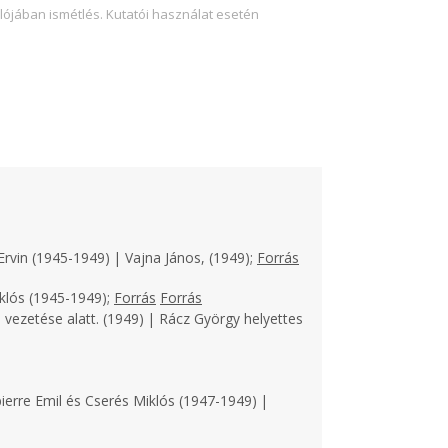
lójában ismétlés. Kutatói használat esetén
Ervin (1945-1949) | Vajna János, (1949);
Forrás
klós (1945-1949);
Forrás
Forrás
 vezetése alatt. (1949) | Rácz György helyettes
ierre Emil és Cserés Miklós (1947-1949) |