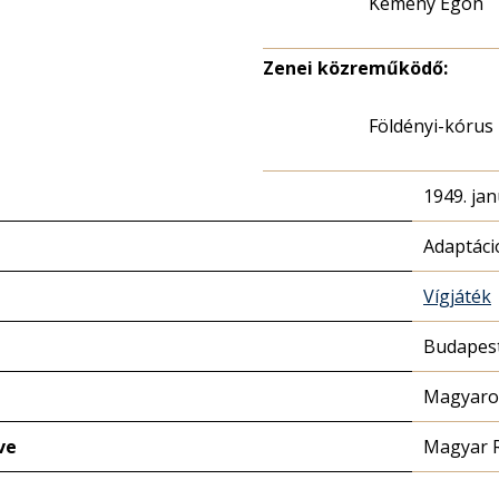
Kemény Egon
Zenei közreműködő:
Földényi-kórus
1949. jan
Adaptáci
Vígjáték
Budapest 
Magyaror
ve
Magyar 