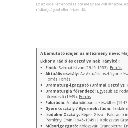
Ez az oldal létrehozása óta még nem volt átnézve, e
rádióújságból ellenőrizendő.
A bemutató idején az intézmény neve:
Mag
Ekkor a rádió és osztályainak irányítói:
Elnök:
Szirmai István (1949-1953);
Forrás
Aktuális osztály:
Az Aktuális osztályon kés
Forrás
Forrás
Dramaturg-igazgató (Drámai Osztály):
K
Dramaturgia főrendező:
Egyesült az iroda
főrendező (1949);
Forrás
Falurádió:
A falurádióban is készültek (1947
Gyerekosztály / Gyermekstúdió:
Irodalmi
Irodalmi Osztály:
Képes Géza - Falurádió in
Pamlényi Ervin (1945-1949) | Kolozsvári Gra
Műsorigazgató:
Kolozsvári Grandpierrre Em