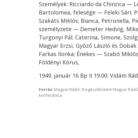
Személyek: Ricciardo da Chinzica — L
Bartolomea, felesége — Feleki Sári;
Szakáts Miklós; Bianca, Petronella, Pi
személyzete — Demeter Hedvig, Mikes 
Turgonyi Pál; Caterina, Simone, Szo
Magyar Erzsi, Győző László és Dobák
Farkas Ilonka; Énekes — Szabó Mikló
Földényi Kórus,
1949. január 16 Bp II 19.00: Vidám Rá
Forrás:
Magyar Rádió; Kiegészítésként Magyar Rádió
konferálása