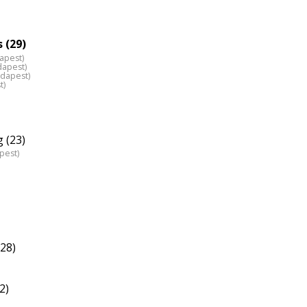
 (29)
dapest)
dapest)
udapest)
t)
 (23)
pest)
(28)
2)