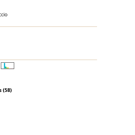
ccio
Életkori
eloszlás
nagyítása
 (58)