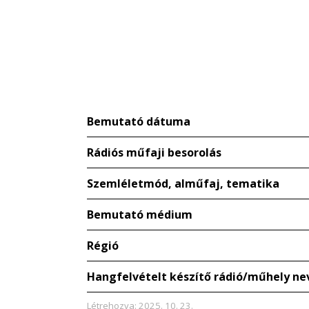
Bemutató dátuma
Rádiós műfaji besorolás
Szemléletmód, alműfaj, tematika
Bemutató médium
Régió
Hangfelvételt készítő rádió/műhely ne
Létrehozva: 2025. 10. 23.