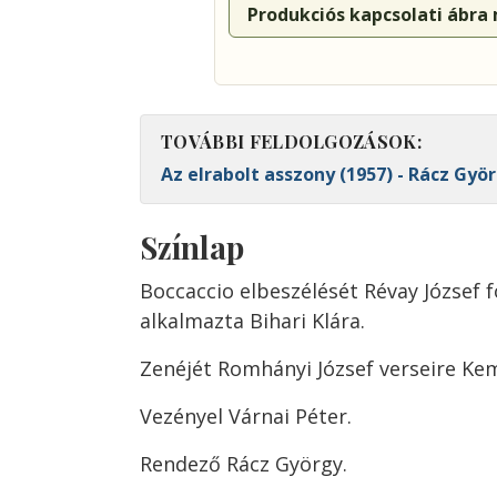
Produkciós kapcsolati ábra
TOVÁBBI FELDOLGOZÁSOK:
Az elrabolt asszony (1957) - Rácz Gyö
Színlap
Boccaccio elbeszélését Révay József 
alkalmazta Bihari Klára.
Zenéjét Romhányi József verseire Ke
Vezényel Várnai Péter.
Rendező Rácz György.