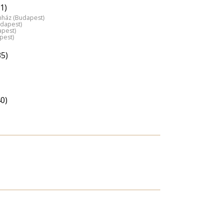
1)
nház (Budapest)
udapest)
apest)
pest)
35)
0)