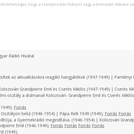
zért lehetséges, hogy a szereposztás hiányos vagy a bemutató dátuma va
yar Rádió Hivatal
zültek az aktualitásokra reagáló hangjátékok (1947-1949) | Pamlényi 
olozsvári Grandpierre Emil és Cserés Miklós (1947-1949) | Cserés Mi
lmi osztály a drámaival Kolozsvári- Grandpierre Emil és Cserés Miklós
-1949);
Forrás
 Osztályon belül (1946-1954) | Pápa Relli 1949 (1949);
Forrás
Forrás
dítója, a Gyermekrádió megindítása. (1946-1954) | Kolozsvári Grandp
ndpierre Emil (1946-1949);
Forrás
Forrás
Forrás
Forrás
il (1949);