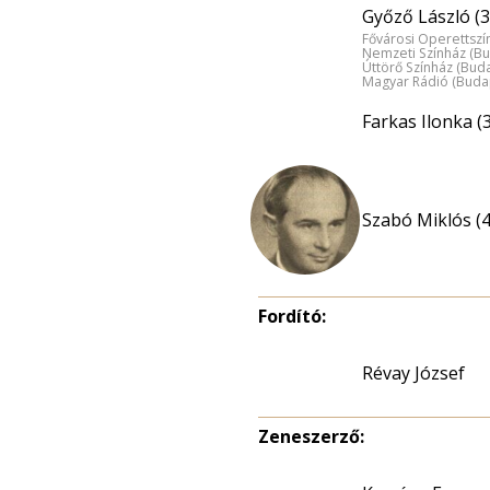
Győző László (3
Fővárosi Operettszí
Nemzeti Színház (B
Úttörő Színház (Bud
Magyar Rádió (Buda
Farkas Ilonka (
Szabó Miklós (4
Fordító:
Révay József
Zeneszerző: