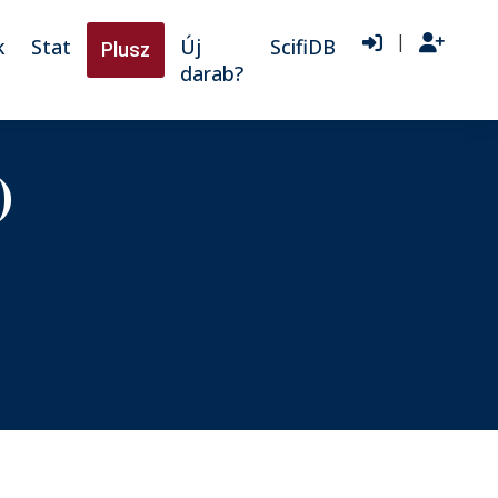
|
k
Stat
Új
ScifiDB
Plusz
darab?
)