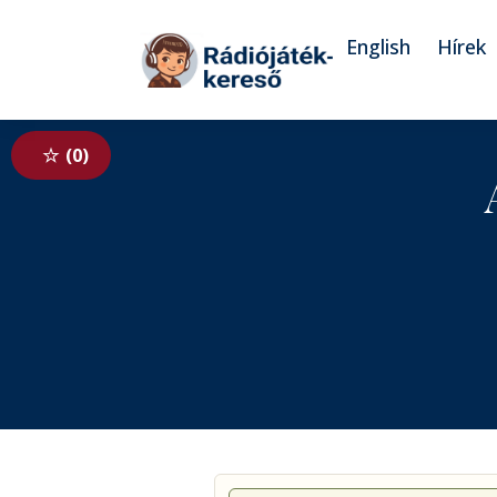
Tovább a navigációhoz
Tovább a tartalomhoz
English
Hírek
0