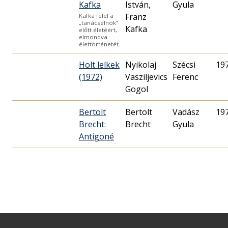
Kafka
István,
Gyula
Franz
Kafka felel a
„tanácselnök”
Kafka
előtt életéért,
elmondva
élettörténetét.
Holt lelkek
Nyikolaj
Szécsi
19
(1972)
Vasziljevics
Ferenc
Gogol
Bertolt
Bertolt
Vadász
19
Brecht:
Brecht
Gyula
Antigoné