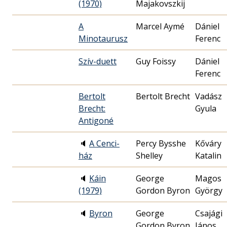
(1970)
Majakovszkij
A
Marcel Aymé
Dániel
Minotaurusz
Ferenc
Szív-duett
Guy Foissy
Dániel
Ferenc
Bertolt
Bertolt Brecht
Vadász
Brecht:
Gyula
Antigoné
🔈
A Cenci-
Percy Bysshe
Kőváry
ház
Shelley
Katalin
🔈
Káin
George
Magos
(1979)
Gordon Byron
György
🔈
Byron
George
Csajági
Gordon Byron
János