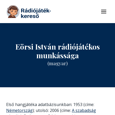
Tovább a navigációhoz
Tovább a tartalomhoz
Menü
Eörsi István rádiójátékos
munkássága
(magyar)
Első hangjátéka adatbázisunkban: 1953 (címe:
Németország
); utolsó: 2006 (címe:
A szabadság