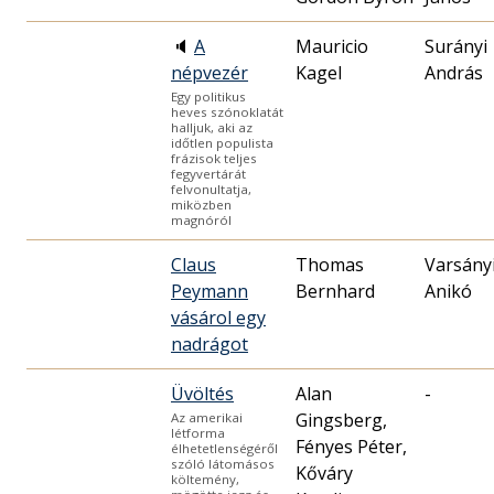
🔈
A
Mauricio
Surányi
népvezér
Kagel
András
Egy politikus
heves szónoklatát
halljuk, aki az
időtlen populista
frázisok teljes
fegyvertárát
felvonultatja,
miközben
magnóról
Claus
Thomas
Varsány
Peymann
Bernhard
Anikó
vásárol egy
nadrágot
Üvöltés
Alan
-
Gingsberg,
Az amerikai
létforma
Fényes Péter,
élhetetlenségéről
szóló látomásos
Kőváry
költemény,