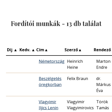
Fordítói munkák -
13
db találat
Díj
▲
Kedv.
▲
Cím
▲
Szerző
▲
Rendező
Németország
Heinrich
Marton
Heine
Endre
Beszélgetés
Felix Braun
dr.
öregkorban
Márkus
Éva
Vlagyimir
Vlagyimir
Török
Iljics Lenin
Vlagyimirovics
Tamás