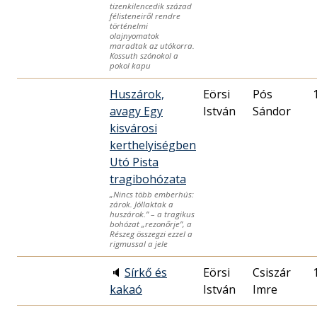
tizenkilencedik század
félisteneiről rendre
történelmi
olajnyomatok
maradtak az utókorra.
Kossuth szónokol a
pokol kapu
Huszárok,
Eörsi
Pós
avagy Egy
István
Sándor
kisvárosi
kerthelyiségben
Utó Pista
tragibohózata
„Nincs több emberhús:
zárok. Jóllaktak a
huszárok.” – a tragikus
bohózat „rezonőrje”, a
Részeg összegzi ezzel a
rigmussal a jele
🔈
Sírkő és
Eörsi
Csiszár
kakaó
István
Imre