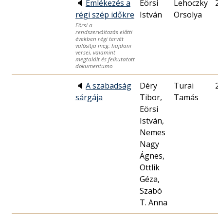
🔈
Emlékezés a
Eörsi
Lehoczky
régi szép időkre
István
Orsolya
Eörsi a
rendszerváltozás előtti
években régi tervét
valósítja meg: hajdani
versei, valamint
megtalált és felkutatott
dokumentumo
🔈
A szabadság
Déry
Turai
sárgája
Tibor,
Tamás
Eörsi
István,
Nemes
Nagy
Ágnes,
Ottlik
Géza,
Szabó
T. Anna