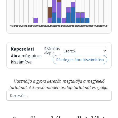
Rádióra alkalmazó, 1975–1979
Fordító, 1970–1974: 3
Fordító, 1990–1994: 1
Fordító, 1975–1979: 3
Fordító, 1985–1989: 1
Rádióra alkalmazó, 1965–1969: 2
Szerző, 1990–1994: 3
Fordító, 1995–1999: 
Fordító, 2000–200
Szerző, 1970–1974: 2
Szerző, 1985–1989: 2
Fordító, 1950–1954: 1
Fordító, 1965–1969: 1
Szerző, 1975–1979: 1
Fordító, 1980–1984: 1
Szerző, 1995–1999: 
Szerző, 2000–2004
Szerző, 2005–20
1925–1929
1930–1934
1935–1939
1940–1944
1945–1949
1950–1954
1955–1959
1960–1964
1965–1969
1970–1974
1975–1979
1980–1984
1985–1989
1990–1994
1995–1999
2000–2004
2005–2009
2010–2014
2015–2019
2020–2024
2025–2026
Kapcsolati
Számítás
alapja
ábra
még nincs
Részleges ábra kiszámítása
kiszámítva.
Használja a gyors keresőt, megtalálja a megfelelő
tartalmat. A kereső minden oszlop tartalmát vizsgálja.