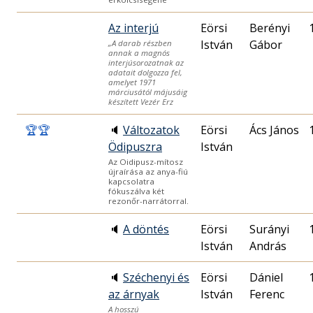
Az interjú
Eörsi
Berényi
István
Gábor
„A darab részben
annak a magnós
interjúsorozatnak az
adatait dolgozza fel,
amelyet 1971
márciusától májusáig
készített Vezér Erz
🏆
🏆
🔈
Változatok
Eörsi
Ács János
Ödipuszra
István
Az Oidipusz-mítosz
újraírása az anya-fiú
kapcsolatra
fókuszálva két
rezonőr-narrátorral.
🔈
A döntés
Eörsi
Surányi
István
András
🔈
Széchenyi és
Eörsi
Dániel
az árnyak
István
Ferenc
A hosszú