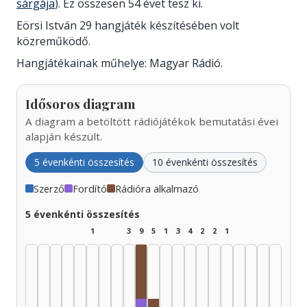
sárgája
). Ez összesen 54 évet tesz ki.
Eörsi István 29 hangjáték készítésében volt
közreműködő.
Hangjátékainak műhelye: Magyar Rádió.
Idősoros diagram
A diagram a betöltött rádiójátékok bemutatási évei
alapján készült.
5 évenkénti összesítés
10 évenkénti összesítés
Szerző
Fordító
Rádióra alkalmazó
5 évenkénti összesítés
1
3
9
5
1
3
4
2
2
1
Rádióra alkalmazó, 1970–1974: 