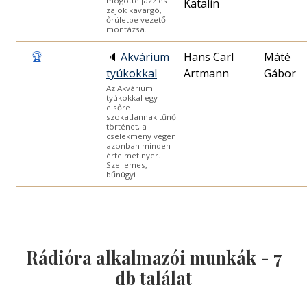
mögötte jazz és
Katalin
zajok kavargó,
őrületbe vezető
montázsa.
🏆
🔈
Akvárium
Hans Carl
Máté
tyúkokkal
Artmann
Gábor
Az Akvárium
tyúkokkal egy
elsőre
szokatlannak tűnő
történet, a
cselekmény végén
azonban minden
értelmet nyer.
Szellemes,
bűnügyi
Rádióra alkalmazói munkák -
7
db találat