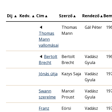
Díj
▲
Kedv.
▲
Cím
▲
Szerző
▲
Rendező
▲
Bem
🔈
Thomas
Gál Péter
19
Thomas
Mann
Mann
vallomásai
🔈
Bertolt
Bertolt
Vadász
19
Brecht
Brecht
Gyula
Jónás útja
Kazys Saja
Vadász
19
Gyula
Swann
Marcel
Vadász
19
szerelme
Proust
Gyula
Franz
Eörsi
Vadász
19