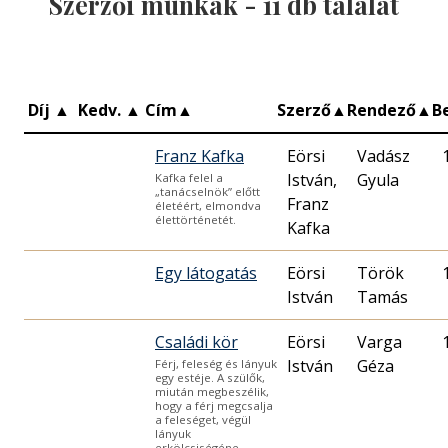
Szerzői munkák -
11
db találat
Díj
▲
Kedv.
▲
Cím
▲
Szerző
▲
Rendező
▲
B
Franz Kafka
Eörsi
Vadász
István,
Gyula
Kafka felel a
„tanácselnök” előtt
Franz
életéért, elmondva
élettörténetét.
Kafka
Egy látogatás
Eörsi
Török
István
Tamás
Családi kör
Eörsi
Varga
István
Géza
Férj, feleség és lányuk
egy estéje. A szülők,
miután megbeszélik,
hogy a férj megcsalja
a feleséget, végül
lányuk
erkölcsiségéne