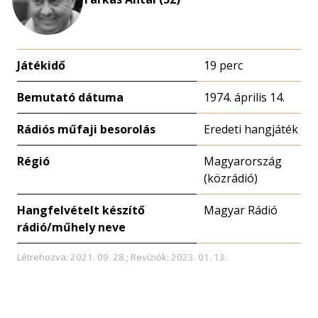
Játékidő
19 perc
Bemutató dátuma
1974. április 14.
Rádiós műfaji besorolás
Eredeti hangjáték
Régió
Magyarország
(közrádió)
Hangfelvételt készítő
Magyar Rádió
rádió/műhely neve
Létrehozva: 2021. 09. 28.; Revíziók: 2023. 01. 13.