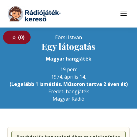
Tovább a navigációhoz
Tovább a tartalomhoz
Menü
0
Eörsi István
Egy látogatás
Magyar hangjáték
19 perc
1974. április 14.
(Legalább 1 ismétlés. Műsoron tartva 2 éven át)
Eredeti hangjáték
Magyar Rádió