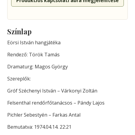
Produkciós kapcsolati ábra megjelenítése
Színlap
Eörsi István hangjátéka
Rendező: Török Tamás
Dramaturg: Magos György
Szereplők:
Gróf Széchenyi István – Várkonyi Zoltán
Felsenthal rendőrfőtanácsos – Pándy Lajos
Pichler Sebestyén – Farkas Antal
Bemutatva: 1974.04.14. 22:21