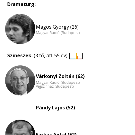
Dramaturg:
Magos György (26)
Magyar Rádió (Budapest)
Színészek:
(3 fő, átl. 55 év)
Életkori
eloszlás
nagyítása
Várkonyi Zoltán (62)
Magyar Rádió (Budapest)
Vígszínház (Budapest)
Pándy Lajos (52)
Farkas Antal (52)