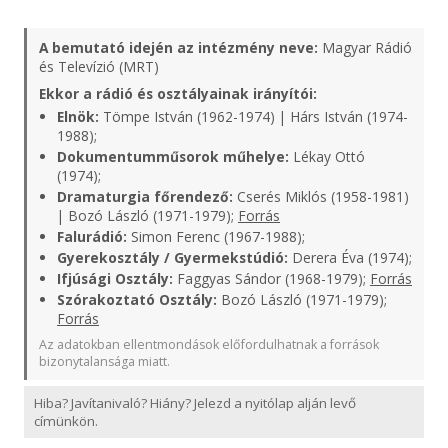
A bemutató idején az intézmény neve:
Magyar Rádió
és Televízió (MRT)
Ekkor a rádió és osztályainak irányítói:
Elnök:
Tömpe István (1962-1974) | Hárs István (1974-
1988);
Dokumentumműsorok műhelye:
Lékay Ottó
(1974);
Dramaturgia főrendező:
Cserés Miklós (1958-1981)
| Bozó László (1971-1979);
Forrás
Falurádió:
Simon Ferenc (1967-1988);
Gyerekosztály / Gyermekstúdió:
Derera Éva (1974);
Ifjúsági Osztály:
Faggyas Sándor (1968-1979);
Forrás
Szórakoztató Osztály:
Bozó László (1971-1979);
Forrás
Az adatokban ellentmondások előfordulhatnak a források
bizonytalansága miatt.
Hiba? Javítanivaló? Hiány? Jelezd a nyitólap alján levő
címünkön.