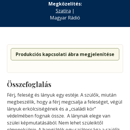
Megközelítés:
Szatíra
|
Magyar Rádió
Produkciós kapcsolati ábra megjelenítése
Összefoglalás
Férj, feleség és lányuk egy estéje. A szülők, miután
megbeszélik, hogy a férj megcsalja a feleséget, végül
lányuk erkölcsiségének és a „családi kör”
védelmében fognak össze. A lánynak elege van
szülei képmutatásából. Nem lehet szüleiktől
elmenekülnie. A hangjáték egy sajátossága a szülők