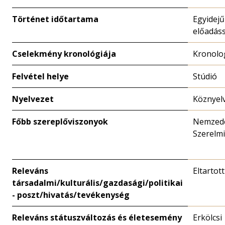
Történet időtartama
Egyidejű
előadáss
Cselekmény kronológiája
Kronolo
Felvétel helye
Stúdió
Nyelvezet
Köznyel
Főbb szereplőviszonyok
Nemzedé
Szerelmi
Releváns
Eltartot
társadalmi/kulturális/gazdasági/politikai
- poszt/hivatás/tevékenység
Releváns státuszváltozás és életesemény
Erkölcsi