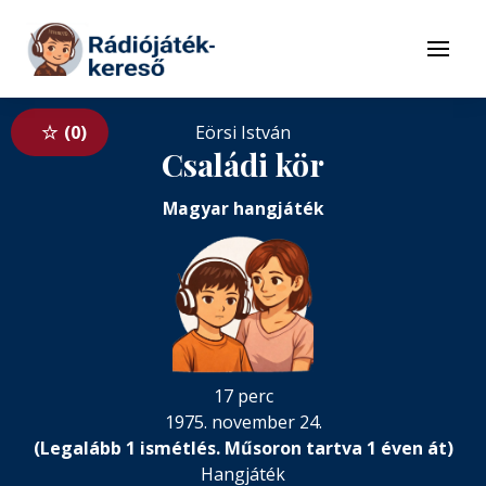
Tovább a navigációhoz
Tovább a tartalomhoz
Menü
0
Eörsi István
Családi kör
Magyar hangjáték
17 perc
1975. november 24.
(Legalább 1 ismétlés. Műsoron tartva 1 éven át)
Hangjáték