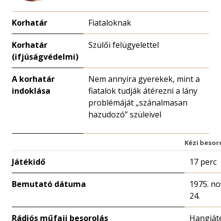
Korhatár
Fiataloknak
Korhatár
Szülői felügyelettel
(ifjúságvédelmi)
A korhatár
Nem annyira gyerekek, mint a
indoklása
fiatalok tudják átérezni a lány
problémáját „szánalmasan
hazudozó” szüleivel
Kézi besor
Játékidő
17 perc
Bemutató dátuma
1975. n
24.
Rádiós műfaji besorolás
Hangját