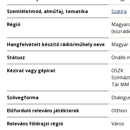
Szemléletmód, alműfaj, tematika
Szatíra
Régió
Magyar
(közrádi
Hangfelvételt készítő rádió/műhely neve
Magyar 
Státusz
Önálló 
Kézirat vagy gépirat
OSZK
Színházt
Tár MM
Szövegforma
DIalógu
Előforduló releváns játékterek
Otthon
Releváns földrajzi régió
Város