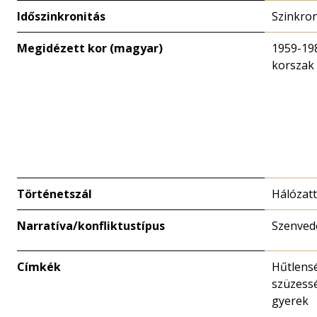
Időszinkronitás
Szinkro
Megidézett kor (magyar)
1959-19
korszak
Történetszál
Hálózat
Narratíva/konfliktustípus
Szenved
Címkék
Hűtlens
szüzessé
gyerek