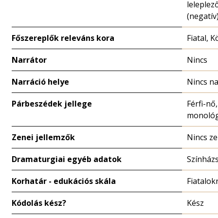
leleplez
(negatív
Főszereplők releváns kora
Fiatal, 
Narrátor
Nincs
Narráció helye
Nincs na
Párbeszédek jellege
Férfi-nő
monoló
Zenei jellemzők
Nincs z
Dramaturgiai egyéb adatok
Színház
Korhatár - edukációs skála
Fiatalok
Kódolás kész?
Kész