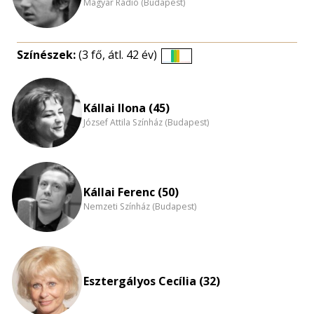
Magyar Rádió (Budapest)
Színészek:
(3 fő, átl. 42 év)
Életkori
eloszlás
nagyítása
Kállai Ilona (45)
József Attila Színház (Budapest)
Kállai Ferenc (50)
Nemzeti Színház (Budapest)
Esztergályos Cecília (32)