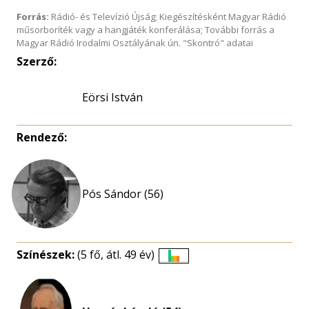
Forrás:
Rádió- és Televízió Újság; Kiegészítésként Magyar Rádió
műsorboríték vagy a hangjáték konferálása; További forrás a
Magyar Rádió Irodalmi Osztályának ún. "Skontró" adatai
Szerző:
Eörsi István
Rendező:
Pós Sándor (56)
Színészek:
(5 fő, átl. 49 év)
Életkori
eloszlás
nagyítása