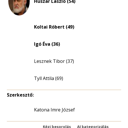
Huszár László (54)
Koltai Róbert (49)
Igó Éva (36)
Lesznek Tibor (37)
Tyll Attila (69)
Szerkesztő:
Katona Imre József
Kézi besorolás
AI kategorizálás