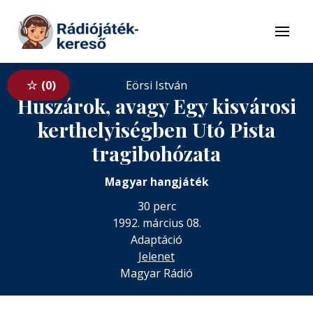
Tovább a navigációhoz
Tovább a tartalomhoz
Menü
0
Eörsi István
Huszárok, avagy Egy kisvárosi
kerthelyiségben Utó Pista
tragibohózata
Magyar hangjáték
30 perc
1992. március 08.
Adaptáció
Jelenet
Magyar Rádió