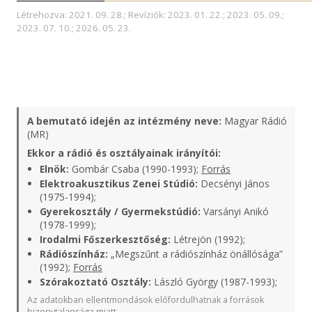
Létrehozva: 2021. 09. 28.; Revíziók: 2023. 01. 22.; 2023. 05. 09.;
2023. 07. 10.; 2026. 05. 23.
A bemutató idején az intézmény neve:
Magyar Rádió
(MR)
Ekkor a rádió és osztályainak irányítói:
Elnök:
Gombár Csaba (1990-1993);
Forrás
Elektroakusztikus Zenei Stúdió:
Decsényi János
(1975-1994);
Gyerekosztály / Gyermekstúdió:
Varsányi Anikó
(1978-1999);
Irodalmi Főszerkesztőség:
Létrejön (1992);
Rádiószínház:
„Megszűnt a rádiószínház önállósága”
(1992);
Forrás
Szórakoztató Osztály:
László György (1987-1993);
Az adatokban ellentmondások előfordulhatnak a források
bizonytalansága miatt.