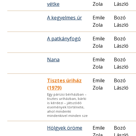
vétke
Zola
László
A kegyelmes úr
Emile
Bozó
Zola
László
A patkányfogó
Emile
Bozó
Zola
László
Nana
Emile
Bozó
Zola
László
Tisztes úriház
Emile
Bozó
(1979)
Zola
László
Egy párizsi bérházban –
tisztes uriházban, bárki
is kérdezi – játszódó
események története,
ahol mindenki
mindenkivel minden sze
Hölgyek öröme
Emile
Bozó
Zola
László