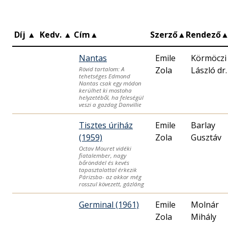
Díj
▲
Kedv.
▲
Cím
▲
Szerző
▲
Rendező
Nantas
Emile
Körmöczi
Zola
László dr.
Rövid tartalom: A
tehetséges Edmond
Nantas csak egy módon
kerülhet ki mostoha
helyzetéből, ha feleségül
veszi a gazdag Danvillie
Tisztes úriház
Emile
Barlay
(1959)
Zola
Gusztáv
Octav Mouret vidéki
fiatalember, nagy
bőrönddel és kevés
tapasztalattal érkezik
Párizsba- az akkor még
rosszul kövezett, gázláng
Germinal (1961)
Emile
Molnár
Zola
Mihály