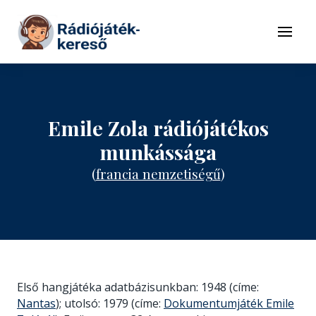
Tovább a navigációhoz
Tovább a tartalomhoz
Menü
Emile Zola rádiójátékos
munkássága
(
francia nemzetiségű
)
Első hangjátéka adatbázisunkban: 1948 (címe:
Nantas
); utolsó: 1979 (címe:
Dokumentumjáték Emile