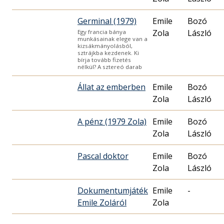
Germinal (1979)
Emile
Bozó
Zola
László
Egy francia bánya
munkásainak elege van a
kizsákmányolásból,
sztrájkba kezdenek. Ki
bírja tovább fizetés
nélkül? A sztereó darab
Állat az emberben
Emile
Bozó
Zola
László
A pénz (1979 Zola)
Emile
Bozó
Zola
László
Pascal doktor
Emile
Bozó
Zola
László
Dokumentumjáték
Emile
-
Emile Zoláról
Zola