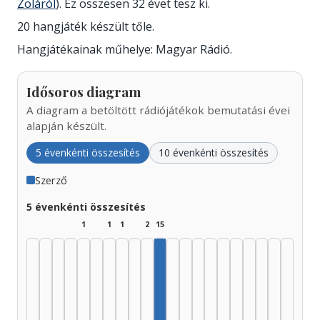
Zoláról
). Ez összesen 32 évet tesz ki.
20 hangjáték készült tőle.
Hangjátékainak műhelye: Magyar Rádió.
Idősoros diagram
A diagram a betöltött rádiójátékok bemutatási évei
alapján készült.
5 évenkénti összesítés
10 évenkénti összesítés
Szerző
5 évenkénti összesítés
1
1
1
2
15
Szerző, 1975–1979: 15