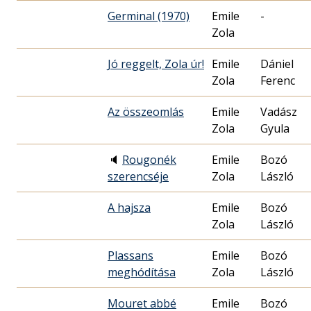
Germinal (1970)
Emile
-
Zola
Jó reggelt, Zola úr!
Emile
Dániel
Zola
Ferenc
Az összeomlás
Emile
Vadász
Zola
Gyula
🔈
Rougonék
Emile
Bozó
szerencséje
Zola
László
A hajsza
Emile
Bozó
Zola
László
Plassans
Emile
Bozó
meghódítása
Zola
László
Mouret abbé
Emile
Bozó