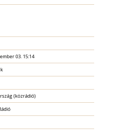
cember 03. 15:14
ék
szág (közrádió)
Rádió