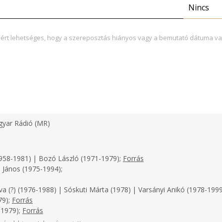
Nincs
zért lehetséges, hogy a szereposztás hiányos vagy a bemutató dátuma va
yar Rádió (MR)
958-1981) | Bozó László (1971-1979);
Forrás
 János (1975-1994);
a (?) (1976-1988) | Sóskuti Márta (1978) | Varsányi Anikó (1978-1999
79);
Forrás
-1979);
Forrás