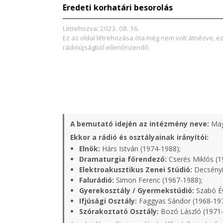
Eredeti korhatári besorolás
Létrehozva: 2023. 08. 16.
Ez az oldal létrehozása óta még nem volt átnézve, e
rádióújságból ellenőrizendő.
A bemutató idején az intézmény neve:
Mag
Ekkor a rádió és osztályainak irányítói:
Elnök:
Hárs István (1974-1988);
Dramaturgia főrendező:
Cserés Miklós (1
Elektroakusztikus Zenei Stúdió:
Decsényi
Falurádió:
Simon Ferenc (1967-1988);
Gyerekosztály / Gyermekstúdió:
Szabó Év
Ifjúsági Osztály:
Faggyas Sándor (1968-19
Szórakoztató Osztály:
Bozó László (1971