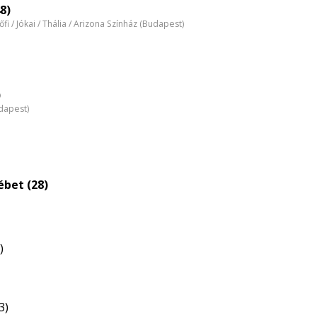
nagyítása
8)
tőfi / Jókai / Thália / Arizona Színház (Budapest)
)
dapest)
ébet (28)
)
3)