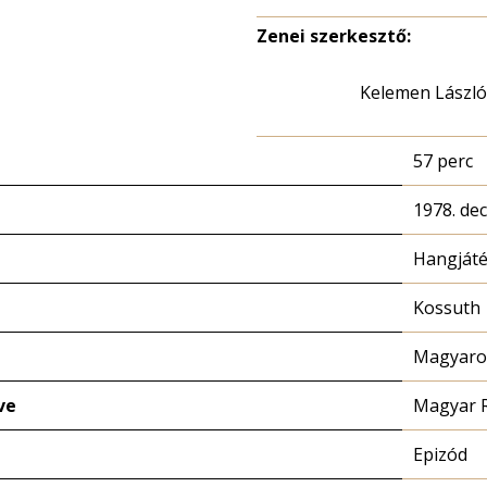
Zenei szerkesztő:
Kelemen László
57 perc
1978. de
Hangját
Kossuth
Magyaror
ve
Magyar 
Epizód