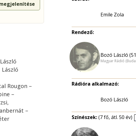
 megjelenítése
Emile Zola
Rendező:
Bozó László (51
 László
Magyar Rádió (Buda
 László
Rádióra alkalmazó:
cal Rougon –
bine –
Bozó László
zsi,
eanbernát –
Színészek:
(7 fő, átl. 50 év)
éter