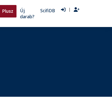
|
Új
ScifiDB
Plusz
darab?