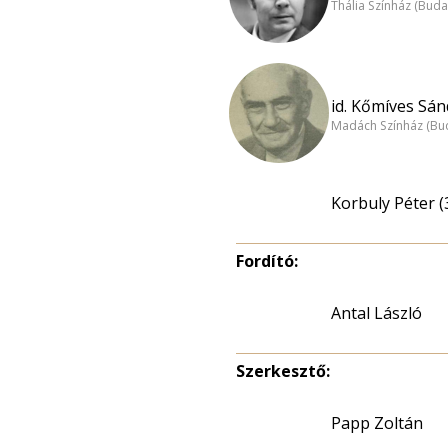
Thália Színház (Buda
id. Kőmíves Sán
Madách Színház (Bu
Korbuly Péter (
Fordító:
Antal László
Szerkesztő:
Papp Zoltán