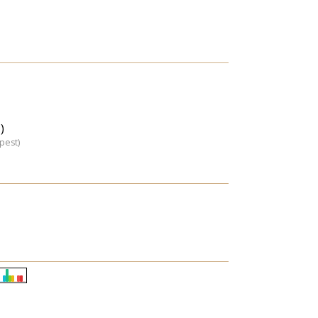
)
pest)
Életkori
eloszlás