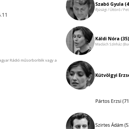
Szabó Gyula (4
Ifjúsági / Úttörő / Pe
.11
Káldi Nóra (35
Madách Színház (Bu
Magyar Rádió műsorboríték vagy a
Kútvölgyi Erzs
Pártos Erzsi (71
Szirtes Ádám (5