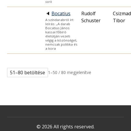
sark
🔈
Bocatius
Rudolf
Csizmad
Schuster
Tibor
A színdarabról írt
leírás: „A darab
Bocatius János
kassai főbíró
életútján vezeti
végig a közönséget,
nemcsak politika és
a kora
51–80 betöltése
1–50 / 80 megjelenítve
© 2026 All rights reserved.