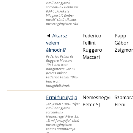
című hangjáték
sorozatunk Boldizsár
Ildikó „A Fekete
Világkerülő Ember
meséi” című ciklikus
meseregényének rád
🔈
Akarsz
Federico
Papp
velem
Fellini,
Gábor
álmodni?
Ruggero
Zsigmo
Maccari
Federico Fellini és
Ruggero Maccari
1941-ben írott
hangjátéka” „Az 55
perces műsor
Federico Fellini 1943-
ban írott
hangjátékának
Ermi furulyája
Nemeshegyi
Szamar
Péter SJ
Eleni
„Az „ERMI FURULYÁJA”
című hangjáték
sorozatunk
Nemeshegyi Péter S.J.
„Ermi furulyája” című
meseregényének
rádiós adaptációja.
Al