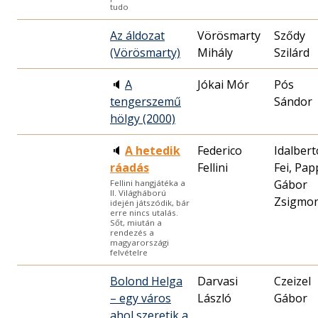
tudo
Az áldozat
Vörösmarty
Sződy
(Vörösmarty)
Mihály
Szilárd
🔈
A
Jókai Mór
Pós
tengerszemű
Sándor
hölgy (2000)
🔈
A hetedik
Federico
Idalbert
ráadás
Fellini
Fei, Pap
Gábor
Fellini hangjátéka a
II. Világháború
Zsigmo
idején játszódik, bár
erre nincs utalás.
Sőt, miután a
rendezés a
magyarországi
felvételre
Bolond Helga
Darvasi
Czeizel
– egy város
László
Gábor
ahol szeretik a