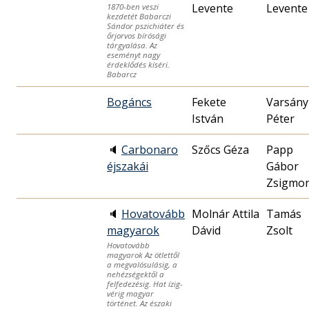
Levente
Levente
1870-ben veszi
kezdetét Babarczi
Sándor pszichiáter és
őrjorvos bírósági
tárgyalása. Az
eseményt nagy
érdeklődés kíséri.
Babarcz
Bogáncs
Fekete
Varsány
István
Péter
🔈
Carbonaro
Szőcs Géza
Papp
éjszakái
Gábor
Zsigmo
🔈
Hovatovább
Molnár Attila
Tamás
magyarok
Dávid
Zsolt
Hovatovább
magyarok Az ötlettől
a megvalósulásig, a
nehézségektől a
felfedezésig. Hat ízig-
vérig magyar
történet. Az északi