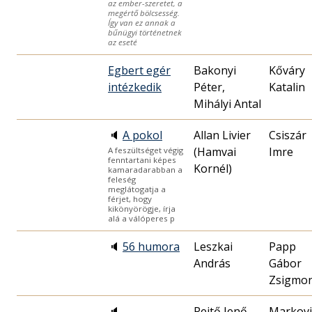
az ember-szeretet, a
megértő bölcsesség.
Így van ez annak a
bűnügyi történetnek
az eseté
Egbert egér
Bakonyi
Kőváry
intézkedik
Péter,
Katalin
Mihályi Antal
🔈
A pokol
Allan Livier
Csiszár
(Hamvai
Imre
A feszültséget végig
fenntartani képes
Kornél)
kamaradarabban a
feleség
meglátogatja a
férjet, hogy
kikönyörögje, írja
alá a válóperes p
🔈
56 humora
Leszkai
Papp
András
Gábor
Zsigmo
🔈
Rejtő Jenő
Markovi