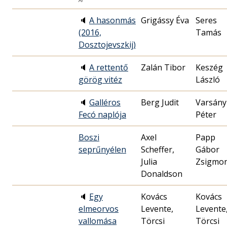
🔈
A hasonmás
Grigássy Éva
Seres
(2016,
Tamás
Dosztojevszkij)
🔈
A rettentő
Zalán Tibor
Keszég
görög vitéz
László
🔈
Galléros
Berg Judit
Varsány
Fecó naplója
Péter
Boszi
Axel
Papp
seprűnyélen
Scheffer,
Gábor
Julia
Zsigmo
Donaldson
🔈
Egy
Kovács
Kovács
elmeorvos
Levente,
Levente
vallomása
Törcsi
Törcsi