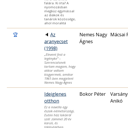
falára. Ki írta? A
nyomozásban
megküz egymással
az diákok és
tanárok közössége,
ahol moralitá
🏆
🔈
Az
Nemes Nagy
Mácsai 
aranyecset
Ágnes
(1998)
„Elevent fest a
legényke” –
Szerencsésnek
tartom magam, hogy
akkor voltam
kisgyermek, amikor
1961-ben megjelent
Nemes Nagy Ágnes
Ideiglenes
Bokor Péter
Varsány
otthon
Anikó
Ez a novella egy
észak-németországi,
Eutini ház lakóiról
szól: zömmel 20 év
körüli, és
többségében