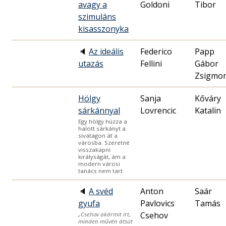
avagy a
Goldoni
Tibor
szimuláns
kisasszonyka
🔈
Az ideális
Federico
Papp
utazás
Fellini
Gábor
Zsigmo
Hölgy
Sanja
Kőváry
sárkánnyal
Lovrencic
Katalin
Egy hölgy húzza a
halott sárkányt a
sivatagon át a
városba. Szeretné
visszakapni
királyságát, ám a
modern városi
tanács nem tart
🔈
A svéd
Anton
Saár
gyufa
Pavlovics
Tamás
Csehov
„Csehov akármit írt,
minden művén átsüt