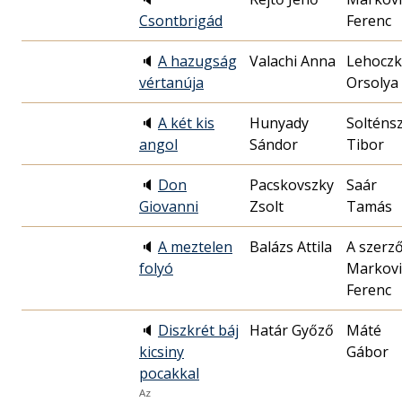
Csontbrigád
Ferenc
🔈
A hazugság
Valachi Anna
Lehoczk
vértanúja
Orsolya
🔈
A két kis
Hunyady
Solténs
angol
Sándor
Tibor
🔈
Don
Pacskovszky
Saár
Giovanni
Zsolt
Tamás
🔈
A meztelen
Balázs Attila
A szerző
folyó
Markovi
Ferenc
🔈
Diszkrét báj
Határ Győző
Máté
kicsiny
Gábor
pocakkal
Az