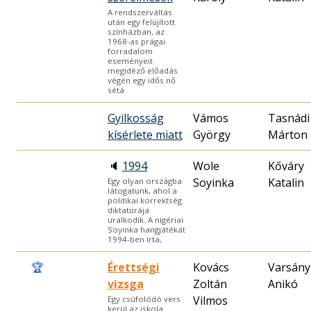
A rendszerváltás
után egy felújított
színházban, az
1968-as prágai
forradalom
eseményeit
megidéző előadás
végén egy idős nő
sétá
Gyilkosság
Vámos
Tasnádi
kísérlete miatt
György
Márton
🔈
1994
Wole
Kőváry
Soyinka
Katalin
Egy olyan országba
látogatunk, ahol a
politikai korrektség
diktatúrája
uralkodik. A nigériai
Soyinka hangjátékát
1994-ben írta,
🏆
Érettségi
Kovács
Varsány
vizsga
Zoltán
Anikó
Vilmos
Egy csúfolódó vers
kerül az iskola