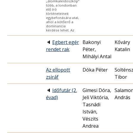
„álomkaleidoszkóp”
több, a londonban
élő író
történeteinek
egybefonására utal,
ahol a kötőerő a
dominancia
kérdése lehet. Az
🔈
Egbert egér
Bakonyi
Kőváry
rendet rak
Péter,
Katalin
Mihályi Antal
Az ellopott
Dóka Péter
Solténs
zsiráf
Tibor
🔈
Időfutár (2.
Gimesi Dóra,
Salamo
évad)
Jeli Viktória,
András
Tasnádi
István,
Vészits
Andrea