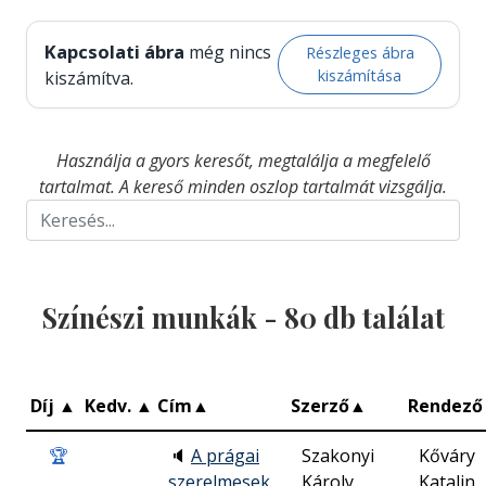
Kapcsolati ábra
még nincs
Részleges ábra
kiszámítása
kiszámítva.
Használja a gyors keresőt, megtalálja a megfelelő
tartalmat. A kereső minden oszlop tartalmát vizsgálja.
Színészi munkák -
80
db találat
Díj
▲
Kedv.
▲
Cím
▲
Szerző
▲
Rendező
🏆
🔈
A prágai
Szakonyi
Kőváry
szerelmesek
Károly
Katalin