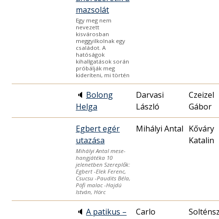
mazsolát
Egy meg nem
nevezett
kisvárosban
meggyilkolnak egy
családot. A
hatóságok
kihallgatások során
próbálják meg
kideríteni, mi történ
🔈
Bolong
Darvasi
Czeizel
Helga
László
Gábor
Egbert egér
Mihályi Antal
Kőváry
utazása
Katalin
Mihályi Antal mese-
hangjátéka 10
jelenetben Szereplők:
Egbert -Elek Ferenc,
Csucsu -Paudits Béla,
Pöfi malac -Hajdú
István, Hörc
🔈
A patikus –
Carlo
Solténs