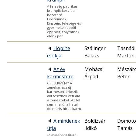
A feleség paprikás
krumplit készít a
hazatérő
Einsteinnek.
Einstein, felesége és
gyermekei (ebből
egy holt) folytatnak
élénk pár
🔈
Hópihe
Szálinger
Tasnádi
csókja
Balázs
Márton
🔈
Az év
Mohácsi
Mészár
karmestere
Árpád
Péter
CSELEKMÉNY A
zenekarhoz új
karmester érkezik,
aki tesztnek veti alá
a zenészeket. Az fel
sem merül a fiatal,
de máris híres karm
🔈
A mindenek
Boldizsár
Dömötö
útja
Ildikó
Tamás
„A mindenek útja”