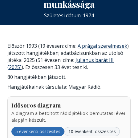
munkássága
Születési dátum: 1974
Először 1993 (19 évesen; címe:
A prágai szerelmesek
)
játszott hangjátékban; adatbázisunkban az utolsó
játéka: 2025 (51 évesen; címe:
Julianus barát III
(2025)
). Ez összesen 33 évet tesz ki.
80 hangjátékban játszott.
Hangjátékainak társulata: Magyar Rádió.
Idősoros diagram
A diagram a betöltött rádiójátékok bemutatási évei
alapján készült.
5 évenkénti összesítés
10 évenkénti összesítés