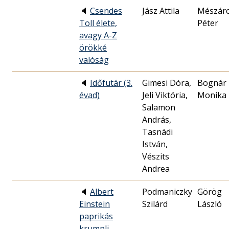
🔈
Csendes
Jász Attila
Mészár
Toll élete,
Péter
avagy A-Z
örökké
valóság
🔈
Időfutár (3.
Gimesi Dóra,
Bognár
évad)
Jeli Viktória,
Monika
Salamon
András,
Tasnádi
István,
Vészits
Andrea
🔈
Albert
Podmaniczky
Görög
Einstein
Szilárd
László
paprikás
krumpli