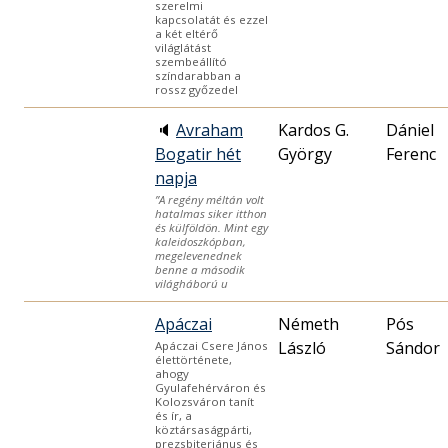
szerelmi
kapcsolatát és ezzel
a két eltérő
világlátást
szembeállító
színdarabban a
rossz győzedel
🔈
Avraham
Kardos G.
Dániel
Bogatir hét
György
Ferenc
napja
”A regény méltán volt
hatalmas siker itthon
és külföldön. Mint egy
kaleidoszkópban,
megelevenednek
benne a második
világháború u
Apáczai
Németh
Pós
László
Sándor
Apáczai Csere János
élettörténete,
ahogy
Gyulafehérváron és
Kolozsváron tanít
és ír, a
köztársaságpárti,
prezsbiteriánus és