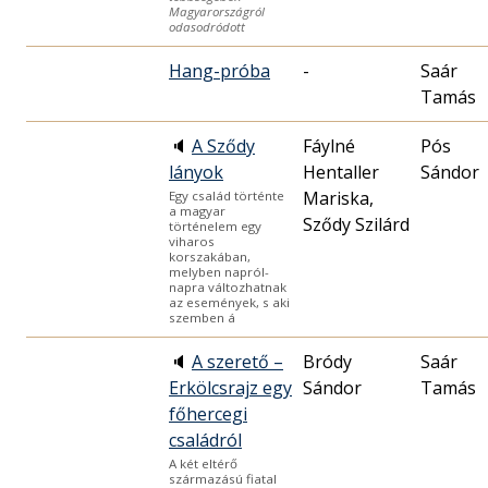
Magyarországról
odasodródott
Hang-próba
-
Saár
Tamás
🔈
A Sződy
Fáylné
Pós
lányok
Hentaller
Sándor
Mariska,
Egy család történte
a magyar
Sződy Szilárd
történelem egy
viharos
korszakában,
melyben napról-
napra változhatnak
az események, s aki
szemben á
🔈
A szerető –
Bródy
Saár
Erkölcsrajz egy
Sándor
Tamás
főhercegi
családról
A két eltérő
származású fiatal