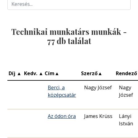
Technikai munkatárs munkák -
77
db találat
Díj
▲
Kedv.
▲
Cím
▲
Szerző
▲
Rendező
Berci, a
Nagy József
Nagy
középcsatár
József
Az ódon óra
James Krüss
Lányi
István