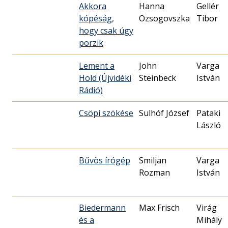
Akkora
Hanna
Gellér
kópéság,
Ozsogovszka
Tibor
hogy csak úgy
porzik
Lement a
John
Varga
Hold (Újvidéki
Steinbeck
István
Rádió)
Csöpi szökése
Sulhóf József
Pataki
László
Bűvös írógép
Smiljan
Varga
Rozman
István
Biedermann
Max Frisch
Virág
és a
Mihály