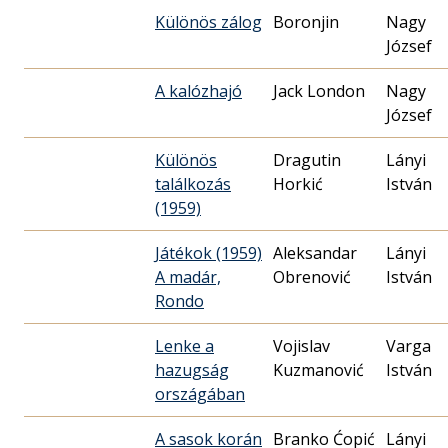
Különös zálog
Boronjin
Nagy
József
A kalózhajó
Jack London
Nagy
József
Különös
Dragutin
Lányi
találkozás
Horkić
István
(1959)
Játékok (1959)
Aleksandar
Lányi
A madár,
Obrenović
István
Rondo
Lenke a
Vojislav
Varga
hazugság
Kuzmanović
István
országában
A sasok korán
Branko Ćopić
Lányi