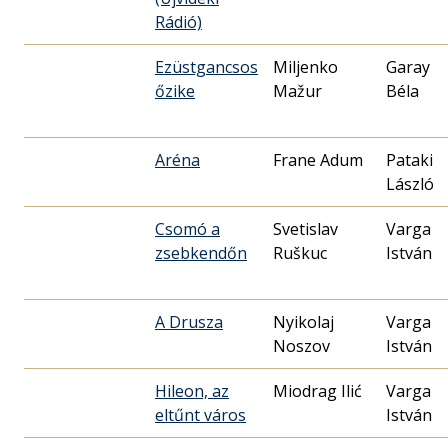
Rádió)
Ezüstgancsos
Miljenko
Garay
őzike
Mažur
Béla
Aréna
Frane Adum
Pataki
László
Csomó a
Svetislav
Varga
zsebkendőn
Ruškuc
István
A Drusza
Nyikolaj
Varga
Noszov
István
Hileon, az
Miodrag Ilić
Varga
eltűnt város
István