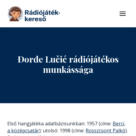
Tovább a navigációhoz
Tovább a tartalomhoz
Menü
Đorđe Lučić rádiójátékos
munkássága
Első hangjátéka adatbázisunkban: 1957 (címe:
Berci,
a középcsatár
); utolsó: 1998 (címe:
Rosszcsont Palkó
).