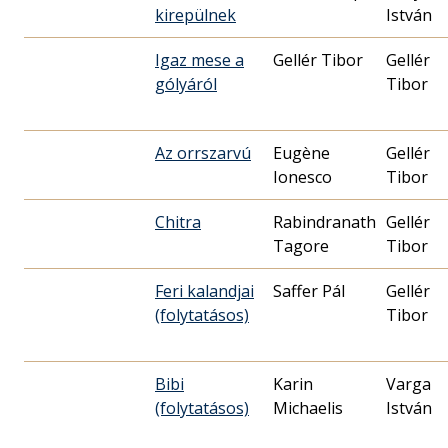
kirepülnek
István
Igaz mese a
Gellér Tibor
Gellér
gólyáról
Tibor
Az orrszarvú
Eugène
Gellér
Ionesco
Tibor
Chitra
Rabindranath
Gellér
Tagore
Tibor
Feri kalandjai
Saffer Pál
Gellér
(folytatásos)
Tibor
Bibi
Karin
Varga
(folytatásos)
Michaelis
István