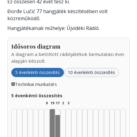
Ez összesen 42 évet tesz ki.
Đorđe Lučić 77 hangjáték készítésében volt
közreműködő.
Hangjátékainak műhelye: Újvidéki Rádió.
Idősoros diagram
A diagram a betöltött rádiójátékok bemutatási évei
alapján készült.
5 évenkénti összesítés
10 évenkénti összesítés
Technikai munkatárs
5 évenkénti összesítés
8
19
17
2
3