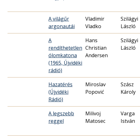
A világűr
Vladimir
Szilágyi
argonautái
Vladko
László
A
Hans
Szilágyi
rendíthetetlen
Christian
László
ólomkatona
Andersen
(1965, Újvidéki
rádió)
Hazatérés
Miroslav
Szász
(Újvidéki
Popović
Károly
Rádió)
A legszebb
Milivoj
Varga
reggel
Matosec
István