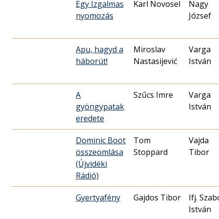
Egy Izgalmas
Karl Novosel
Nagy
nyomozás
József
Apu, hagyd a
Miroslav
Varga
háborút!
Nastasijević
István
A
Szűcs Imre
Varga
gyöngypatak
István
eredete
Dominic Boot
Tom
Vajda
összeomlása
Stoppard
Tibor
(Újvidéki
Rádió)
Gyertyafény
Gajdos Tibor
Ifj. Szab
István