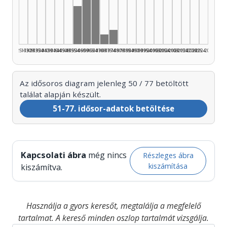
Technikai munkatárs, 1960–1964: 19
Technikai munkatárs, 1965–1969: 
Technikai munkatárs, 1955–1959: 8
Technikai munkatárs, 1975–19
Technikai munkatárs, 1970–1974
1925–1929
1930–1934
1935–1939
1940–1944
1945–1949
1950–1954
1955–1959
1960–1964
1965–1969
1970–1974
1975–1979
1980–1984
1985–1989
1990–1994
1995–1999
2000–2004
2005–2009
2010–2014
2015–2019
2020–2024
2025–2026
Az idősoros diagram jelenleg 50 / 77 betöltött
találat alapján készült.
51-77. idősor-adatok betöltése
Kapcsolati ábra
még nincs
Részleges ábra
kiszámítása
kiszámítva.
Használja a gyors keresőt, megtalálja a megfelelő
tartalmat. A kereső minden oszlop tartalmát vizsgálja.