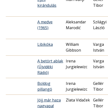
kirándulás
Tibor
A medve
Aleksandar
Szilágyi
(1965)
Marodić
László
Libikóka
William
Varga
Gibbson
István
A betört ablak
Irena
Varga
(Újvidéki
Jurgielewizc
István
Rádió)
Boldog
Irena
Gellér
pillangó
Jurgielewizc
Tibor
Jöjj már haza
Zlata Vidaček
Gellér
nagyapa!
Tibor