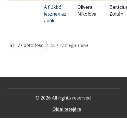
A fiúkból
Olivera
Baráciu
lesznek az
Nikolova
Zoltán
apák
51–77 betöltése
1–50 / 77 megjelenítve
© 2026 All rights reserved.
Oldal tetejére