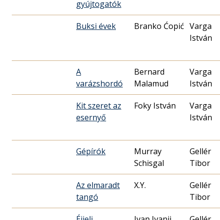
gyújtogatók
Buksi évek
Branko Ćopić
Varga
István
A
Bernard
Varga
varázshordó
Malamud
István
Kit szeret az
Foky István
Varga
esernyő
István
Gépírók
Murray
Gellér
Schisgal
Tibor
Az elmaradt
X.Y.
Gellér
tangó
Tibor
Éjjeli
Ivan Ivanji
Gellér