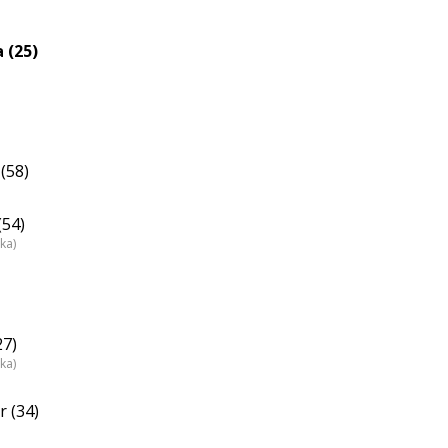
 (25)
(58)
(54)
ka)
27)
ka)
 (34)