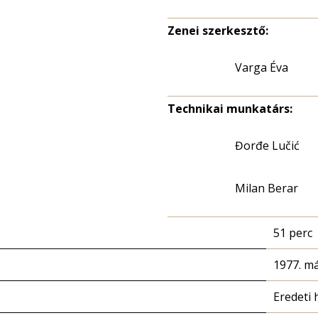
Zenei szerkesztő:
Varga Éva
Technikai munkatárs:
Đorđe Lučić
Milan Berar
51 perc
1977. má
Eredeti 