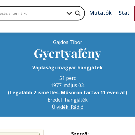
Mutatók
Stat
Gajdos Tibor
Gyertyafény
Vajdasági magyar hangjáték
51 perc
1977. május 03.
(Legalább 2 ismétlés. Műsoron tartva 11 éven át)
Eredeti hangjáték
Újvidéki Rádió
Szerző: