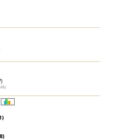
n
7)
dék)
Életkori
eloszlás
1)
nagyítása
8)