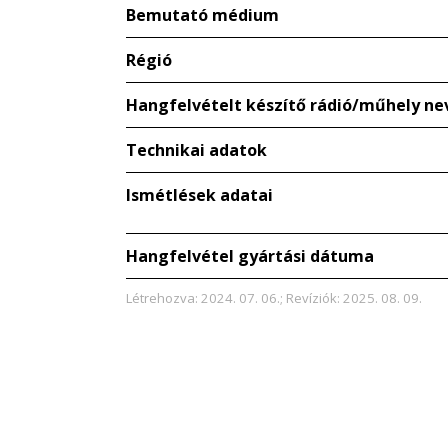
Bemutató médium
Régió
Hangfelvételt készítő rádió/műhely ne
Technikai adatok
Ismétlések adatai
Hangfelvétel gyártási dátuma
Létrehozva: 2024. 07. 06.; Revíziók: 2025. 08. 09.