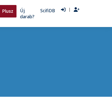
|
Új
ScifiDB
Plusz
darab?