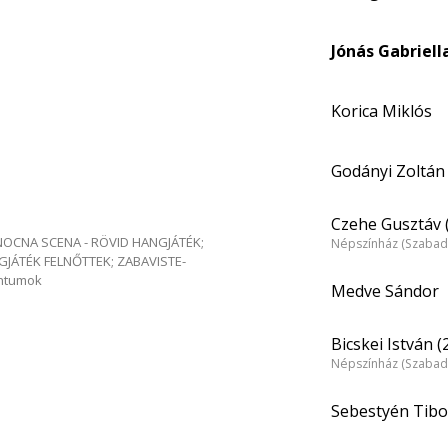
Jónás Gabriella
Korica Miklós
Godányi Zoltán 
Czehe Gusztáv 
e NOCNA SCENA - RÖVID HANGJÁTÉK;
Népszínház (Szabad
GJÁTÉK FELNŐTTEK; ZABAVISTE-
entumok
Medve Sándor
Bicskei István (
Népszínház (Szabad
Sebestyén Tibor