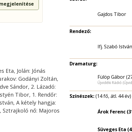
 megjelenítése
Gajdos Tibor
Rendező:
Ifj. Szabó Istvá
Dramaturg:
s Eta, Jolán: Jónás
Fülöp Gábor (2
Kurakov: Godányi Zoltán,
Újvidéki Rádió (Újvi
dve Sándor, 2. Lázadó:
styén Tibor, 1. Rendőr:
Színészek:
(14 fő, átl. 44 év)
István, A kétely hangja:
, Sztrajkoló nő: Majoros
Árok Ferenc (3
Süveges Eta (4