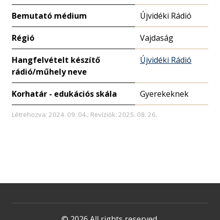
Bemutató médium
Újvidéki Rádió
Régió
Vajdaság
Hangfelvételt készítő
Újvidéki Rádió
rádió/műhely neve
Korhatár - edukációs skála
Gyerekeknek
Létrehozva: 2024. 09. 04.; Revíziók: 2025. 08. 26.
© 2026 All rights reserved.