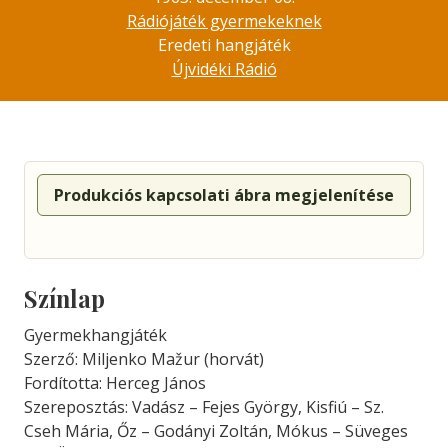
Rádiójáték gyermekeknek
Eredeti hangjáték
Újvidéki Rádió
Produkciós kapcsolati ábra megjelenítése
Színlap
Gyermekhangjáték
Szerző: Miljenko Mažur (horvát)
Fordította: Herceg János
Szereposztás: Vadász – Fejes György, Kisfiú – Sz.
Cseh Mária, Őz – Godányi Zoltán, Mókus – Süveges