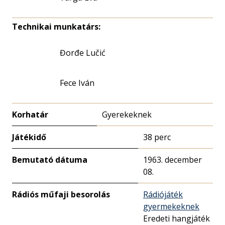
Technikai munkatárs:
Đorđe Lučić
Fece Iván
Korhatár
Gyerekeknek
Játékidő
38 perc
Bemutató dátuma
1963. december
08.
Rádiós műfaji besorolás
Rádiójáték
gyermekeknek
Eredeti hangjáték