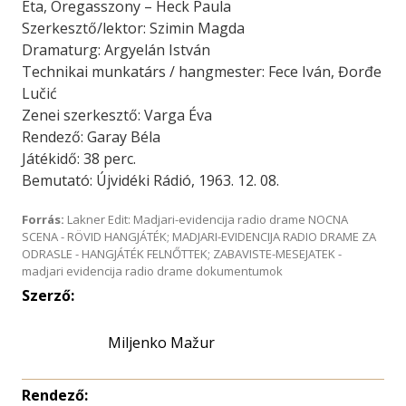
Eta, Öregasszony – Heck Paula
Szerkesztő/lektor: Szimin Magda
Dramaturg: Argyelán István
Technikai munkatárs / hangmester: Fece Iván, Đorđe
Lučić
Zenei szerkesztő: Varga Éva
Rendező: Garay Béla
Játékidő: 38 perc.
Bemutató: Újvidéki Rádió, 1963. 12. 08.
Forrás:
Lakner Edit: Madjari-evidencija radio drame NOCNA
SCENA - RÖVID HANGJÁTÉK; MADJARI-EVIDENCIJA RADIO DRAME ZA
ODRASLE - HANGJÁTÉK FELNŐTTEK; ZABAVISTE-MESEJATEK -
madjari evidencija radio drame dokumentumok
Szerző:
Miljenko Mažur
Rendező: