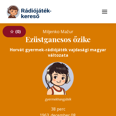
Tovább a navigációhoz
Tovább a tartalomhoz
Menü
0
Miljenko Mažur
Ezüstgancsos őzike
Horvát gyermek-rádiójáték vajdasági magyar
változata
gyermekhangjáték
38 perc
1963. december 08.