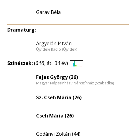
Garay Béla
Dramaturg:
Argyelán István
Újvidéki Rádió (Újvidék)
Színészek:
(6 fő, átl. 34 év)
Életkori
eloszlás
Fejes György (36)
Magyar Népszínház / Népszínház (Szabadka)
nagyítása
Sz. Cseh Mária (26)
Cseh Mária (26)
Godányi Zoltán (44)