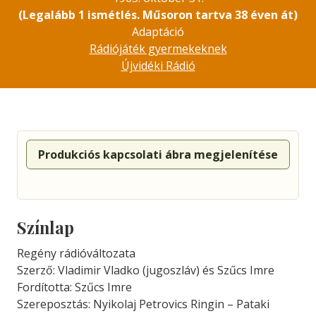
(Legalább 1 ismétlés. Műsoron tartva 38 éven át)
Adaptáció
Rádiójáték gyermekeknek
Újvidéki Rádió
Produkciós kapcsolati ábra megjelenítése
Színlap
Regény rádióváltozata
Szerző: Vladimir Vladko (jugoszláv) és Szűcs Imre
Fordította: Szűcs Imre
Szereposztás: Nyikolaj Petrovics Ringin – Pataki