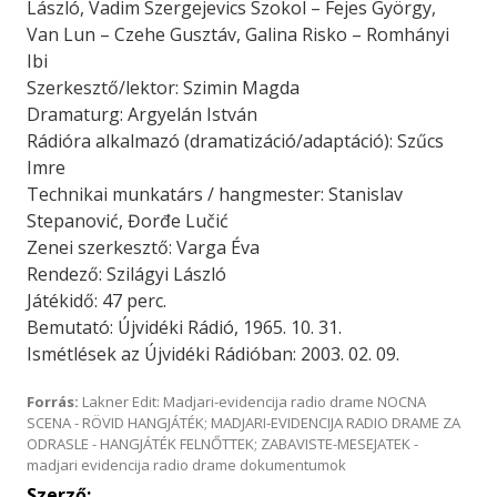
László, Vadim Szergejevics Szokol – Fejes György,
Van Lun – Czehe Gusztáv, Galina Risko – Romhányi
Ibi
Szerkesztő/lektor: Szimin Magda
Dramaturg: Argyelán István
Rádióra alkalmazó (dramatizáció/adaptáció): Szűcs
Imre
Technikai munkatárs / hangmester: Stanislav
Stepanović, Đorđe Lučić
Zenei szerkesztő: Varga Éva
Rendező: Szilágyi László
Játékidő: 47 perc.
Bemutató: Újvidéki Rádió, 1965. 10. 31.
Ismétlések az Újvidéki Rádióban: 2003. 02. 09.
Forrás:
Lakner Edit: Madjari-evidencija radio drame NOCNA
SCENA - RÖVID HANGJÁTÉK; MADJARI-EVIDENCIJA RADIO DRAME ZA
ODRASLE - HANGJÁTÉK FELNŐTTEK; ZABAVISTE-MESEJATEK -
madjari evidencija radio drame dokumentumok
Szerző: