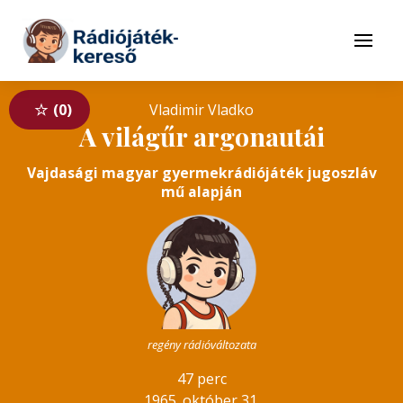
Tovább a navigációhoz
Tovább a tartalomhoz
Menü
0
Vladimir Vladko
A világűr argonautái
Vajdasági magyar gyermekrádiójáték jugoszláv
mű alapján
regény rádióváltozata
47 perc
1965. október 31.