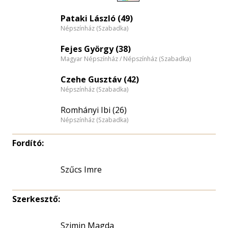
Életkori
eloszlás
Pataki László (49)
Népszínház (Szabadka)
nagyítása
Fejes György (38)
Magyar Népszínház / Népszínház (Szabadka)
Czehe Gusztáv (42)
Népszínház (Szabadka)
Romhányi Ibi (26)
Népszínház (Szabadka)
Fordító:
Szűcs Imre
Szerkesztő:
Szimin Magda