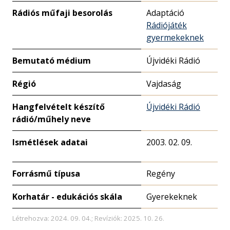
Rádiós műfaji besorolás
Adaptáció
Rádiójáték
gyermekeknek
Bemutató médium
Újvidéki Rádió
Régió
Vajdaság
Hangfelvételt készítő
Újvidéki Rádió
rádió/műhely neve
Ismétlések adatai
2003. 02. 09.
Forrásmű típusa
Regény
Korhatár - edukációs skála
Gyerekeknek
Létrehozva: 2024. 09. 04.; Revíziók: 2025. 10. 26.