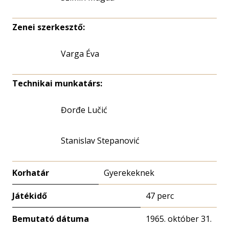
Zenei szerkesztő:
Varga Éva
Technikai munkatárs:
Đorđe Lučić
Stanislav Stepanović
Korhatár
Gyerekeknek
Játékidő
47 perc
Bemutató dátuma
1965. október 31.