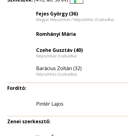
Életkori
eloszlás
Fejes György (36)
Magyar Népszínház / Népszínház (Szabadka)
nagyítása
Romhányi Mária
Czehe Gusztáv (40)
Népszínház (Szabadka)
Barácius Zoltán (32)
Népszínház (Szabadka)
Fordító:
Pintér Lajos
Zenei szerkesztő: