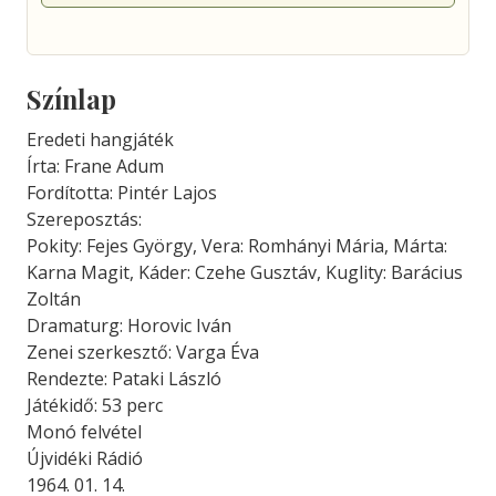
Színlap
Eredeti hangjáték
Írta: Frane Adum
Fordította: Pintér Lajos
Szereposztás:
Pokity: Fejes György, Vera: Romhányi Mária, Márta:
Karna Magit, Káder: Czehe Gusztáv, Kuglity: Barácius
Zoltán
Dramaturg: Horovic Iván
Zenei szerkesztő: Varga Éva
Rendezte: Pataki László
Játékidő: 53 perc
Monó felvétel
Újvidéki Rádió
1964. 01. 14.