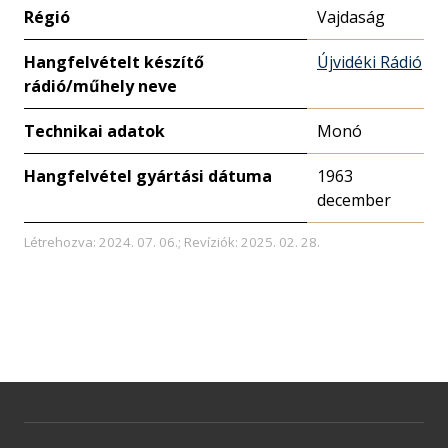
Régió
Vajdaság
Hangfelvételt készítő
Újvidéki Rádió
rádió/műhely neve
Technikai adatok
Monó
Hangfelvétel gyártási dátuma
1963
december
Létrehozva: 2024. 07. 06.; Revíziók: 2025. 02. 28.