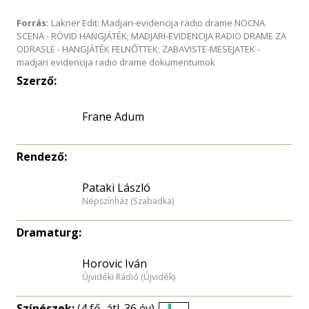
Forrás:
Lakner Edit: Madjari-evidencija radio drame NOCNA
SCENA - RÖVID HANGJÁTÉK; MADJARI-EVIDENCIJA RADIO DRAME ZA
ODRASLE - HANGJÁTÉK FELNŐTTEK; ZABAVISTE-MESEJATEK -
madjari evidencija radio drame dokumentumok
Szerző:
Frane Adum
Rendező:
Pataki László
Népszínház (Szabadka)
Dramaturg:
Horovic Iván
Újvidéki Rádió (Újvidék)
Színészek:
(4 fő, átl. 36 év)