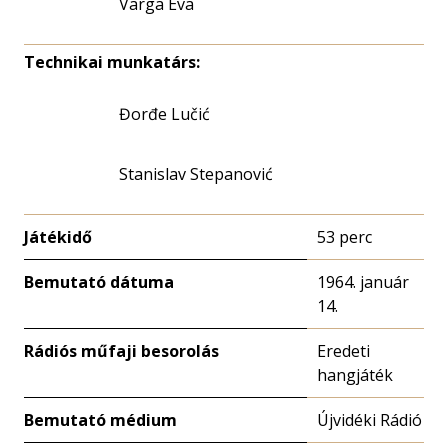
Varga Éva
Technikai munkatárs:
Đorđe Lučić
Stanislav Stepanović
Játékidő
53 perc
Bemutató dátuma
1964. január
14.
Rádiós műfaji besorolás
Eredeti
hangjáték
Bemutató médium
Újvidéki Rádió