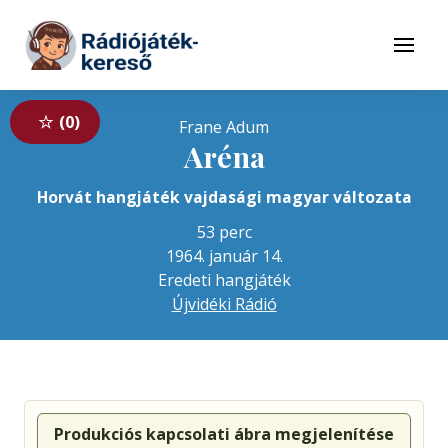
Tovább a navigációhoz
Tovább a tartalomhoz
Menü
0
Frane Adum
Aréna
Horvát hangjáték vajdasági magyar változata
53 perc
1964. január 14.
Eredeti hangjáték
Újvidéki Rádió
Produkciós kapcsolati ábra megjelenítése