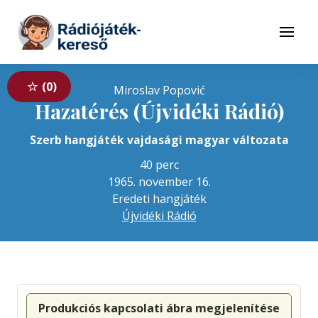
Tovább a navigációhoz
Tovább a tartalomhoz
Menü
0
Miroslav Popović
Hazatérés (Újvidéki Rádió)
Szerb hangjáték vajdasági magyar változata
40 perc
1965. november 16.
Eredeti hangjáték
Újvidéki Rádió
Produkciós kapcsolati ábra megjelenítése