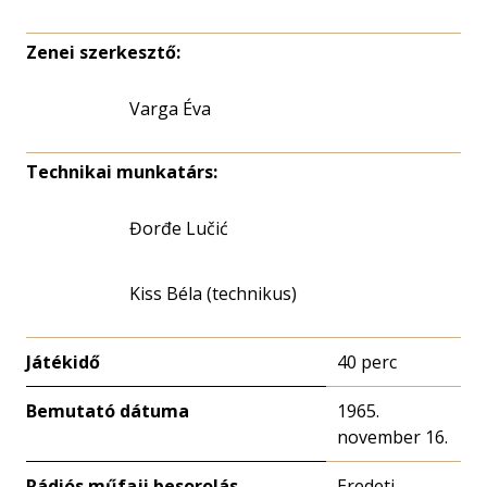
Zenei szerkesztő:
Varga Éva
Technikai munkatárs:
Đorđe Lučić
Kiss Béla (technikus)
Játékidő
40 perc
Bemutató dátuma
1965.
november 16.
Rádiós műfaji besorolás
Eredeti