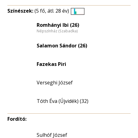
Színészek:
(5 fő, átl. 28 év)
Életkori
eloszlás
Romhányi Ibi (26)
Népszínház (Szabadka)
nagyítása
Salamon Sándor (26)
Fazekas Piri
Verseghi József
Tóth Éva (Újvidék) (32)
Fordító:
Sulhóf József