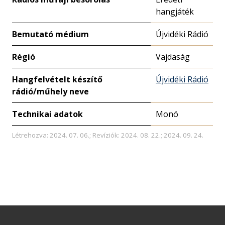
hangjáték
Bemutató médium
Újvidéki Rádió
Régió
Vajdaság
Hangfelvételt készítő
Újvidéki Rádió
rádió/műhely neve
Technikai adatok
Monó
Létrehozva: 2024. 07. 06.; Revíziók: 2024. 08. 22.; 2024. 09. 24.