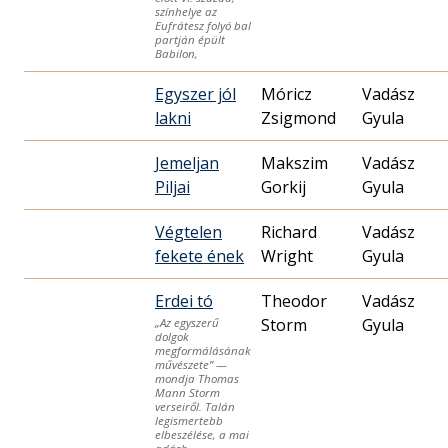
színhelye az
Eufrátesz folyó bal
partján épült
Babilon,
Egyszer jól
Móricz
Vadász
lakni
Zsigmond
Gyula
Jemeljan
Makszim
Vadász
Piljai
Gorkij
Gyula
Végtelen
Richard
Vadász
fekete ének
Wright
Gyula
Erdei tó
Theodor
Vadász
Storm
Gyula
„Az egyszerű
dolgok
megformálásának
művészete” —
mondja Thomas
Mann Storm
verseiről. Talán
legismertebb
elbeszélése, a mai