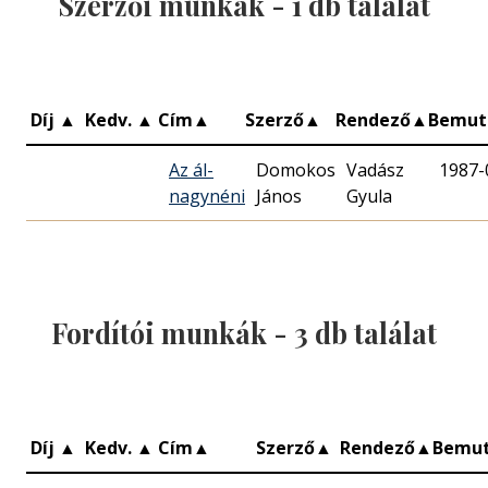
Szerzői munkák -
1
db találat
Díj
▲
Kedv.
▲
Cím
▲
Szerző
▲
Rendező
▲
Bemut
Az ál-
Domokos
Vadász
1987-
nagynéni
János
Gyula
Fordítói munkák -
3
db találat
Díj
▲
Kedv.
▲
Cím
▲
Szerző
▲
Rendező
▲
Bemu