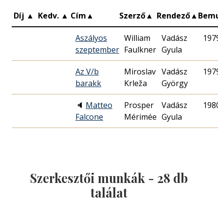
Díj
▲
Kedv.
▲
Cím
▲
Szerző
▲
Rendező
▲
Bem
Aszályos
William
Vadász
197
szeptember
Faulkner
Gyula
Az V/b
Miroslav
Vadász
197
barakk
Krleža
György
🔈
Matteo
Prosper
Vadász
198
Falcone
Mérimée
Gyula
Szerkesztői munkák -
28
db
találat