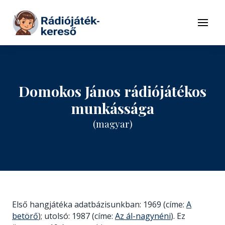
Tovább a navigációhoz
Tovább a tartalomhoz
Menü
Domokos János rádiójátékos
munkássága
(magyar)
Első hangjátéka adatbázisunkban: 1969 (címe:
A
betörő
); utolsó: 1987 (címe:
Az ál-nagynéni
). Ez