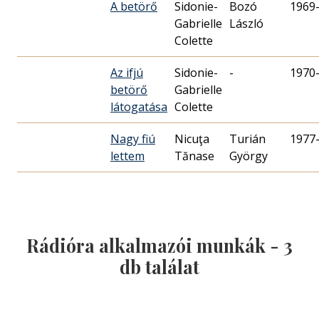
A betörő
Sidonie-
Bozó
1969
Gabrielle
László
Colette
Az ifjú
Sidonie-
-
1970
betörő
Gabrielle
látogatása
Colette
Nagy fiú
Nicuţa
Turián
1977
lettem
Tănase
György
Rádióra alkalmazói munkák -
3
db találat