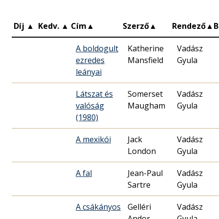
Díj
▲
Kedv.
▲
Cím
▲
Szerző
▲
Rendező
▲
B
A boldogult
Katherine
Vadász
ezredes
Mansfield
Gyula
leányai
Látszat és
Somerset
Vadász
valóság
Maugham
Gyula
(1980)
A mexikói
Jack
Vadász
London
Gyula
A fal
Jean-Paul
Vadász
Sartre
Gyula
A csákányos
Gelléri
Vadász
Andor
Gyula