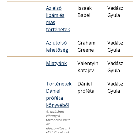
Az első
Iszaak
Vadász
libám és
Babel
Gyula
más
történetek
Az utolsó
Graham
Vadász
lehetőség
Greene
Gyula
Miatyánk
Valentyin
Vadász
Katajev
Gyula
Történetek
Dániel
Vadász
Dániel
próféta
Gyula
próféta
könyvéből
Az adásban
elhangzó
történetek ideje
az
időszámításunk
előtt VI. század,