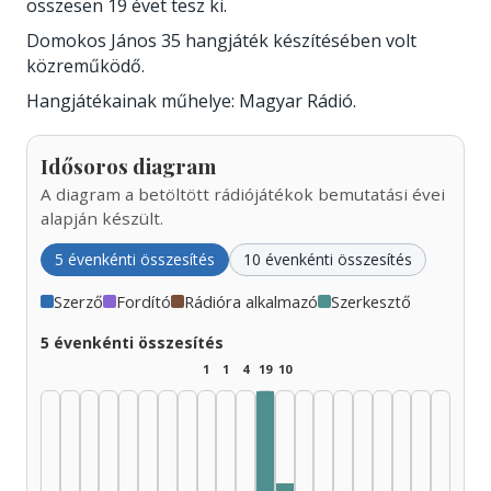
összesen 19 évet tesz ki.
Domokos János 35 hangjáték készítésében volt
közreműködő.
Hangjátékainak műhelye: Magyar Rádió.
Idősoros diagram
A diagram a betöltött rádiójátékok bemutatási évei
alapján készült.
5 évenkénti összesítés
10 évenkénti összesítés
Szerző
Fordító
Rádióra alkalmazó
Szerkesztő
5 évenkénti összesítés
1
1
4
19
10