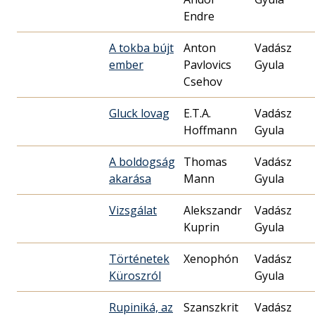
Endre
A tokba bújt
Anton
Vadász
ember
Pavlovics
Gyula
Csehov
Gluck lovag
E.T.A.
Vadász
Hoffmann
Gyula
A boldogság
Thomas
Vadász
akará­sa
Mann
Gyula
Vizsgálat
Alekszandr
Vadász
Kuprin
Gyula
Történetek
Xenophón
Vadász
Küroszról
Gyula
Rupiniká, az
Szanszkrit
Vadász