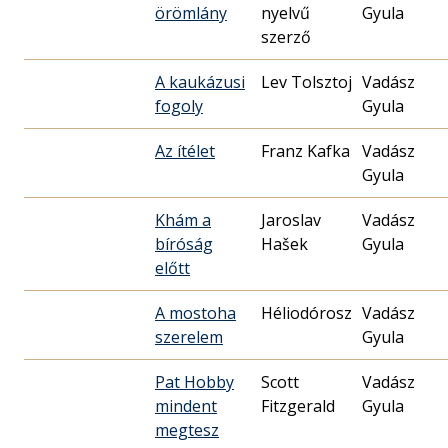
örömlány
nyelvű
Gyula
szerző
A kaukázusi
Lev Tolsztoj
Vadász
fogoly
Gyula
Az ítélet
Franz Kafka
Vadász
Gyula
Khám a
Jaroslav
Vadász
bíróság
Hašek
Gyula
előtt
A mostoha
Héliodórosz
Vadász
szerelem
Gyula
Pat Hobby
Scott
Vadász
mindent
Fitzgerald
Gyula
megtesz