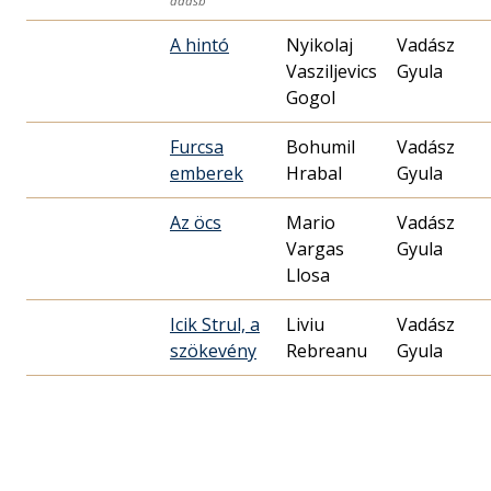
adásb
A hintó
Nyikolaj
Vadász
Vasziljevics
Gyula
Gogol
Furcsa
Bohumil
Vadász
emberek
Hrabal
Gyula
Az öcs
Mario
Vadász
Vargas
Gyula
Llosa
Icik Strul, a
Liviu
Vadász
szökevény
Rebreanu
Gyula