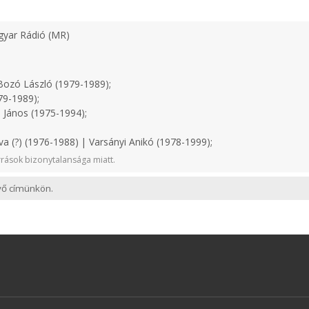
yar Rádió (MR)
ozó László (1979-1989);
79-1989);
 János (1975-1994);
a (?) (1976-1988) | Varsányi Anikó (1978-1999);
rások bizonytalansága miatt.
evő címünkön.