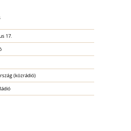
s
us 17.
ó
szág (közrádió)
Rádió