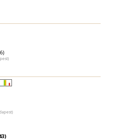
6)
pest)
Életkori
eloszlás
nagyítása
dapest)
43)