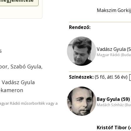
 megjelenítése
Makszim Gorkij
Rendező:
Vadász Gyula (5
s
Magyar Rádió (Buda
bor, Szabó Gyula,
Színészek:
(5 fő, átl. 56 év)
: Vadász Gyula
 Dekameron
Bay Gyula (59)
Magyar Rádió műsorboríték vagy a
Madách Színház (Bu
Kristóf Tibor (