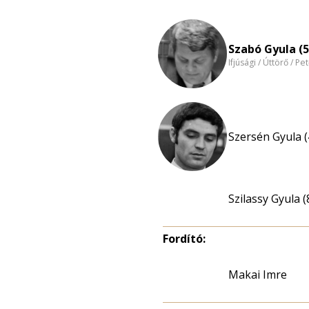
Szabó Gyula (5
Ifjúsági / Úttörő / Pe
Szersén Gyula (
Szilassy Gyula (
Fordító:
Makai Imre