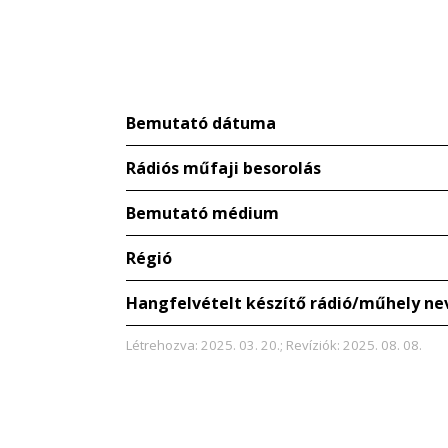
Bemutató dátuma
Rádiós műfaji besorolás
Bemutató médium
Régió
Hangfelvételt készítő rádió/műhely ne
Létrehozva: 2025. 03. 20.; Revíziók: 2025. 08. 08.