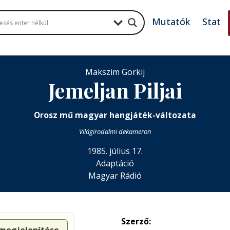
Mutatók
Stat
Makszim Gorkij
Jemeljan Piljai
Orosz mű magyar hangjáték-változata
Világirodalmi dekameron
1985. július 17.
Adaptáció
Magyar Rádió
Szerző: