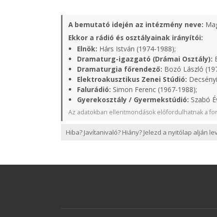
A bemutató idején az intézmény neve:
Mag
Ekkor a rádió és osztályainak irányítói:
Elnök:
Hárs István (1974-1988);
Dramaturg-igazgató (Drámai Osztály):
B
Dramaturgia főrendező:
Bozó László (19
Elektroakusztikus Zenei Stúdió:
Decsényi
Falurádió:
Simon Ferenc (1967-1988);
Gyerekosztály / Gyermekstúdió:
Szabó Év
Az adatokban ellentmondások előfordulhatnak a for
Hiba? Javítanivaló? Hiány? Jelezd a nyitólap alján l