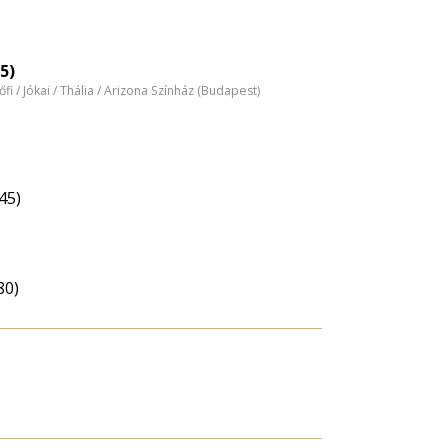
5)
tőfi / Jókai / Thália / Arizona Színház (Budapest)
45)
80)