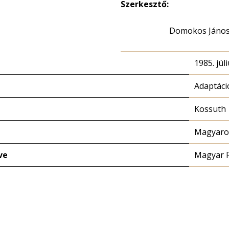
Szerkesztő:
Domokos Jáno
1985. júli
Adaptáci
Kossuth
Magyaror
ve
Magyar 