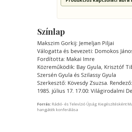
Produkciós kapcsolati ábra
Színlap
Makszim Gorkij: Jemeljan Piljai
Válogatta és bevezeti: Domokos Jáno
Fordította: Makai Imre
Közreműködik: Bay Gyula, Krisztóf Ti
Szersén Gyula és Szilassy Gyula
Szerkesztő: Kövesdy Zsuzsa. Rendező
1985. július 17. 17.00: Világirodalmi
Forrás:
Rádió- és Televízió Újság; Kiegészítésként 
hangjáték konferálása