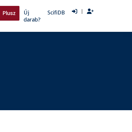
|
Új
ScifiDB
Plusz
darab?