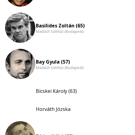
Basilides Zoltán (65)
Madách Színház (Budapest)
Bay Gyula (57)
Madách Színház (Budapest)
Bicskei Károly (63)
Horváth Józska