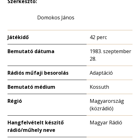
Szerkesztő:
Domokos János
Játékidő
42 perc
Bemutató dátuma
1983. szeptember
28.
Rádiós műfaji besorolás
Adaptáció
Bemutató médium
Kossuth
Régió
Magyarország
(közrádió)
Hangfelvételt készítő
Magyar Rádió
rádió/műhely neve