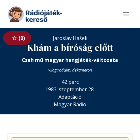
Tovább a navigációhoz
Tovább a tartalomhoz
Menü
0
Jaroslav Hašek
Khám a bíróság előtt
Cseh mű magyar hangjáték-változata
Világirodalmi dekameron
42 perc
1983. szeptember 28.
Adaptáció
Magyar Rádió