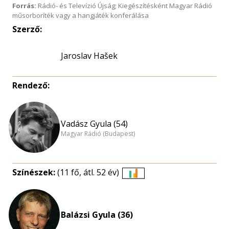
Forrás:
Rádió- és Televízió Újság; Kiegészítésként Magyar Rádió
műsorboríték vagy a hangjáték konferálása
Szerző:
Jaroslav Hašek
Rendező:
Vadász Gyula (54)
Magyar Rádió (Budapest)
Színészek:
(11 fő, átl. 52 év)
Életkori
eloszlás
nagyítása
Balázsi Gyula (36)