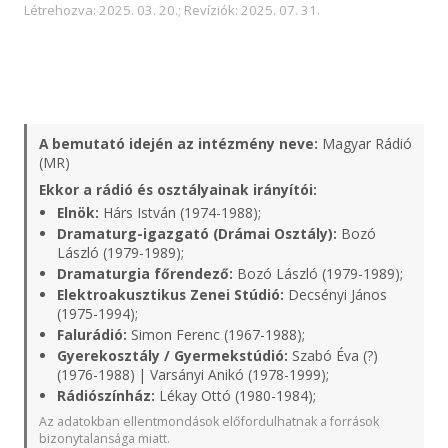
Létrehozva: 2025. 03. 20.; Revíziók: 2025. 07. 31.
A bemutató idején az intézmény neve:
Magyar Rádió
(MR)
Ekkor a rádió és osztályainak irányítói:
Elnök:
Hárs István (1974-1988);
Dramaturg-igazgató (Drámai Osztály):
Bozó
László (1979-1989);
Dramaturgia főrendező:
Bozó László (1979-1989);
Elektroakusztikus Zenei Stúdió:
Decsényi János
(1975-1994);
Falurádió:
Simon Ferenc (1967-1988);
Gyerekosztály / Gyermekstúdió:
Szabó Éva (?)
(1976-1988) | Varsányi Anikó (1978-1999);
Rádiószínház:
Lékay Ottó (1980-1984);
Az adatokban ellentmondások előfordulhatnak a források
bizonytalansága miatt.