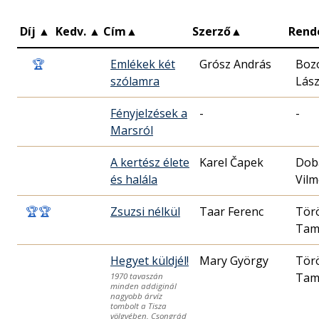
Díj
▲
Kedv.
▲
Cím
▲
Szerző
▲
Rend
🏆
Emlékek két
Grósz András
Boz
szólamra
Lász
Fényjelzések a
-
-
Marsról
A kertész élete
Karel Čapek
Dob
és halála
Vil
🏆
🏆
Zsuzsi nélkül
Taar Ferenc
Tör
Tam
Hegyet küldjél!
Mary György
Tör
Tam
1970 tavaszán
minden addiginál
nagyobb árvíz
tombolt a Tisza
völgyében. Csongrád