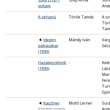
Szép Ernő –
Szép Anna
Surá
voltam
And
A vértanú
Török Tamás
A sz
Tör
Tam
🔈
Idegen
Mándy Iván
Var
pályaudvar
Géz
(1990)
Hazabeszélünk
-
Kel
(1990)
Lász
Mar
Fere
Tur
Gyö
🔈
Kasztner
Motti Lerner
Surá
And
A Kasztner-vonatok,