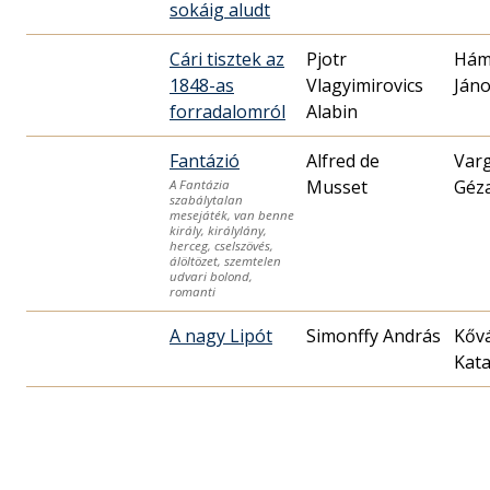
sokáig aludt
Cári tisztek az
Pjotr
Hám
1848-as
Vlagyimirovics
Ján
forradalomról
Alabin
Fantázió
Alfred de
Var
Musset
Géz
A Fantázia
szabálytalan
mesejáték, van benne
király, királylány,
herceg, cselszövés,
álöltözet, szemtelen
udvari bolond,
romanti
A nagy Lipót
Simonffy András
Kőv
Kata