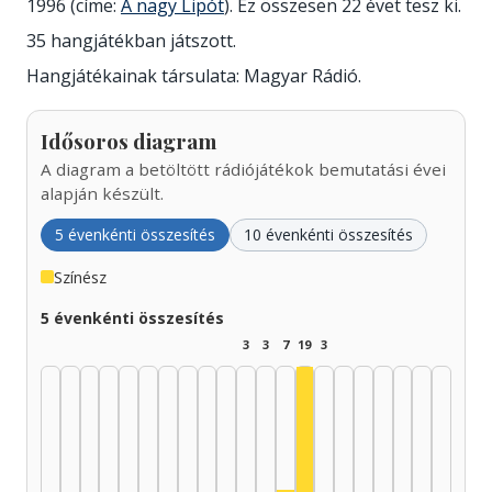
1996 (címe:
A nagy Lipót
). Ez összesen 22 évet tesz ki.
35 hangjátékban játszott.
Hangjátékainak társulata: Magyar Rádió.
Idősoros diagram
A diagram a betöltött rádiójátékok bemutatási évei
alapján készült.
5 évenkénti összesítés
10 évenkénti összesítés
Színész
5 évenkénti összesítés
3
3
7
19
3
Színész, 1990–1994: 19