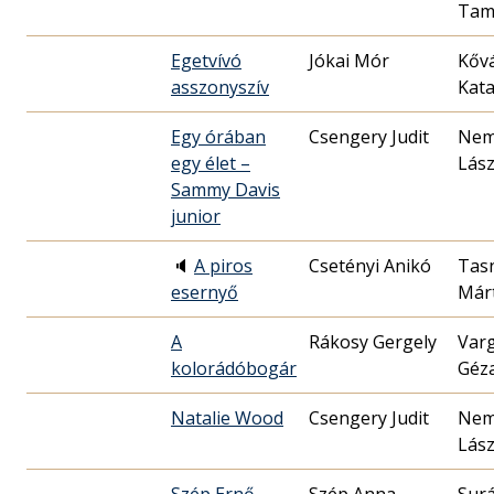
Tam
Egetvívó
Jókai Mór
Kőv
asszonyszív
Kata
Egy órában
Csengery Judit
Nem
egy élet –
Lász
Sammy Davis
junior
🔈
A piros
Csetényi Anikó
Tas
esernyő
Már
A
Rákosy Gergely
Var
kolorádóbogár
Géz
Natalie Wood
Csengery Judit
Nem
Lász