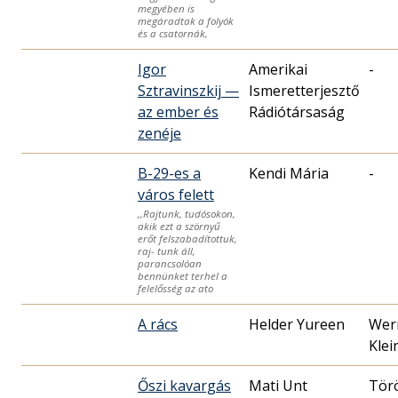
megyében is
megáradtak a folyók
és a csatornák,
Igor
Amerikai
-
Sztravinszkij —
Ismeretterjesztő
az ember és
Rádiótársaság
zenéje
B-29-es a
Kendi Mária
-
város felett
,,Rajtunk, tudósokon,
akik ezt a szörnyű
erőt felszabadítottuk,
raj- tunk áll,
parancsolóan
bennünket terhel a
felelősség az ato
A rács
Helder Yureen
Wer
Klei
Őszi kavargás
Mati Unt
Tör