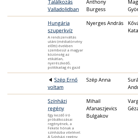
Találkozás
Anthony
Mag
Valladolidban
Burgess
Gyö
Hungária
Nyerges András
Kőv
szuperkvíz
Kata
A rendszerváltás
utáni (médiatörvény
előtti) években
szembesül a magyar
közönség az
etikátlan,
nyerészkedő,
politikailag és gazd
🔈
Szép Ernő
Szép Anna
Surá
voltam
And
Színházi
Mihail
Var
regény
Afanaszjevics
Géz
Bulgakov
Egy kezdő író
próbálkozásai
regényének, a
Fekete hónak a
színházba vitelével.
A Színházi regény