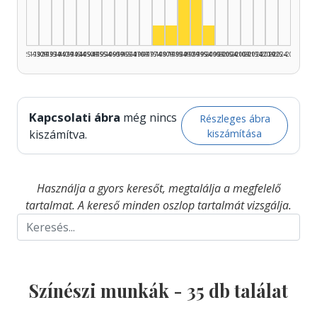
Színész, 1985–1989: 7
Színész, 1975–1979: 3
Színész, 1980–1984: 3
Színész, 1995–1999: 
1925–1929
1930–1934
1935–1939
1940–1944
1945–1949
1950–1954
1955–1959
1960–1964
1965–1969
1970–1974
1975–1979
1980–1984
1985–1989
1990–1994
1995–1999
2000–2004
2005–2009
2010–2014
2015–2019
2020–2024
2025–2026
Kapcsolati ábra
még nincs
Részleges ábra
kiszámítása
kiszámítva.
Használja a gyors keresőt, megtalálja a megfelelő
tartalmat. A kereső minden oszlop tartalmát vizsgálja.
Színészi munkák -
35
db találat