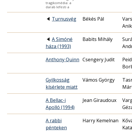
tragikomédia: a
darab lefesti a
🔈
Turnusvég
Békés Pál
Vars
Ani
🔈
A Simóné
Babits Mihály
Surá
háza (1993)
And
Anthony Quinn
Csengery Judit
Peid
Bor
Gyilkosság
Vámos György
Tas
kísérlete miatt
Már
A Bellac-i
Jean Giraudoux
Var
Apolló (1994)
Géz
A rabbi
Harry Kemelnan
Kőv
pénteken
Kata