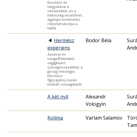
Kasztner és
tárgyalásai a
németekkel, és a
hitközség vezetőivel,
egyfajta történelmi
rekonstrukciója a
hátté
🔈
Hermész
Bodor Béla
Surá
experiens
And
Zenével és
hangeffektekkel
végigkísért
szövegösszeállítás a
görög mitológia
Hermész
figurájához lazán
kötődő szövegekből.
A két nyíl
Alexandr
Surá
Vologyin
And
Kolima
Varlam Salamov
Tör
Tam