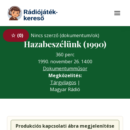
Tovább a navigációhoz
Tovább a tartalomhoz
Menü
0
Nincs szerző (dokumentum/ok)
Hazabeszélünk (1990)
360 perc
1990. november 26. 14:00
Dokumentumműsor
Megközelítés:
Tárgyilagos
|
Magyar Rádió
Produkciós kapcsolati ábra megjelenítése