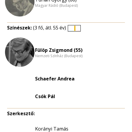
Magyar Rádió (Budapest)
Színészek:
(3 fő, átl. 55 év)
Életkori
eloszlás
nagyítása
Fülöp Zsigmond (55)
Nemzeti Színház (Budapest)
Schaefer Andrea
Csók Pál
Szerkesztő:
Korányi Tamás