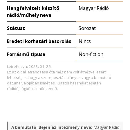
Hangfelvételt készítő
Magyar Rádió
rádió/műhely neve
Státusz
Sorozat
Eredeti korhatári besorolás
Nincs
Forrásmű típusa
Non-fiction
Létrehozva: 2023. 01. 25.
Ez az oldal létrehozása óta még nem volt átnézve, ezért
lehetséges, hogy a szereposztás hiányos vagy a bemutató
dátuma valójában ismétlés. Kutatói használat esetén
rádióújságból ellenőrizendő.
A bemutató idején az intézmény neve:
Magyar Rádió