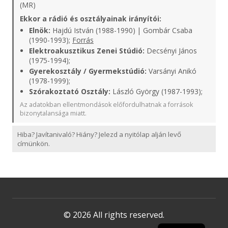
(MR)
Ekkor a rádió és osztályainak irányítói:
Elnök:
Hajdú István (1988-1990) | Gombár Csaba
(1990-1993);
Forrás
Elektroakusztikus Zenei Stúdió:
Decsényi János
(1975-1994);
Gyerekosztály / Gyermekstúdió:
Varsányi Anikó
(1978-1999);
Szórakoztató Osztály:
László György (1987-1993);
Az adatokban ellentmondások előfordulhatnak a források
bizonytalansága miatt.
Hiba? Javítanivaló? Hiány? Jelezd a nyitólap alján levő
címünkön.
© 2026 All rights reserved.