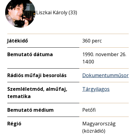
Liszkai Károly (33)
Játékidő
360 perc
Bemutató dátuma
1990. november 26.
14:00
Rádiós műfaji besorolás
Dokumentumműsor
Szemléletmód, alműfaj,
Tárgyilagos
tematika
Bemutató médium
Petőfi
Régió
Magyarország
(közrádió)