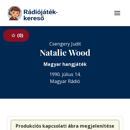
Tovább a navigációhoz
Tovább a tartalomhoz
Menü
0
Csengery Judit
Natalie Wood
Magyar hangjáték
1990. július 14.
Magyar Rádió
Produkciós kapcsolati ábra megjelenítése