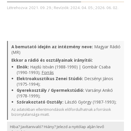
Létrehozva: 2021. 09. 29.; Revíziók: 2024. 04. 05.; 2026. 06. 02.
A bemutató idején az intézmény neve:
Magyar Rádió
(MR)
Ekkor a rádió és osztályainak irányítói:
Elnök:
Hajdú István (1988-1990) | Gombár Csaba
(1990-1993);
Forrás
Elektroakusztikus Zenei Stúdió:
Decsényi János
(1975-1994);
Gyerekosztály / Gyermekstúdió:
Varsányi Anikó
(1978-1999);
Szórakoztató Osztály:
László György (1987-1993);
Az adatokban ellentmondások előfordulhatnak a források
bizonytalansága miatt.
Hiba? Javítanivaló? Hiány? Jelezd a nyitólap alján levő