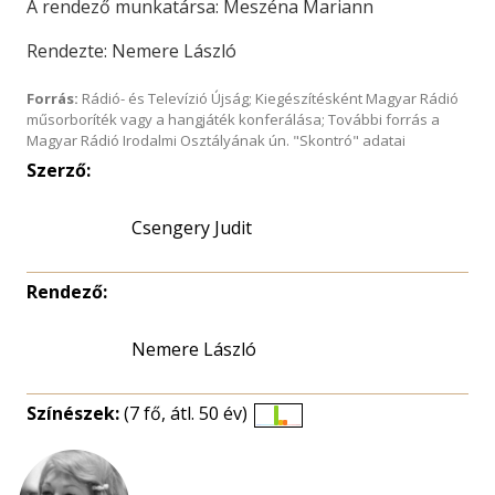
A rendező munkatársa: Meszéna Mariann
Rendezte: Nemere László
Forrás:
Rádió- és Televízió Újság; Kiegészítésként Magyar Rádió
műsorboríték vagy a hangjáték konferálása; További forrás a
Magyar Rádió Irodalmi Osztályának ún. "Skontró" adatai
Szerző:
Csengery Judit
Rendező:
Nemere László
Színészek:
(7 fő, átl. 50 év)
Életkori
eloszlás
nagyítása