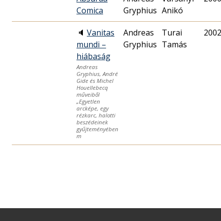
Comica
Gryphius
Anikó
🔈
Vanitas
Andreas
Turai
2002
mundi –
Gryphius
Tamás
hiábaság
Andreas
Gryphius, André
Gide és Michel
Houellebecq
műveiből
„Egyetlen
arcképe, egy
rézkarc, halotti
beszédeinek
gyűjteményében
m