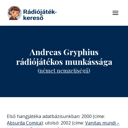
Tovább a navigációhoz
Tovább a tartalomhoz
Menü
Andreas Gryphius
rádiójátékos munkássága
(
német nemzetiségű
)
Első hangjátéka adatbázisunkban: 2000 (címe:
Absurda Comica
); utolsó: 2002 (címe:
Vanitas mundi –