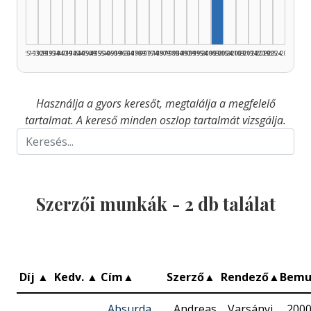
1925–1929
1930–1934
1935–1939
1940–1944
1945–1949
1950–1954
1955–1959
1960–1964
1965–1969
1970–1974
1975–1979
1980–1984
1985–1989
1990–1994
1995–1999
2000–2004
2005–2009
2010–2014
2015–2019
2020–2024
2025–2026
Használja a gyors keresőt, megtalálja a megfelelő
tartalmat. A kereső minden oszlop tartalmát vizsgálja.
Szerzői munkák -
2
db találat
Díj
▲
Kedv.
▲
Cím
▲
Szerző
▲
Rendező
▲
Bemu
Absurda
Andreas
Varsányi
2000