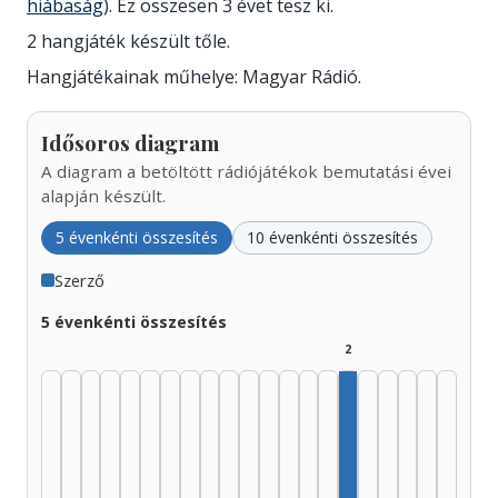
hiábaság
). Ez összesen 3 évet tesz ki.
2 hangjáték készült tőle.
Hangjátékainak műhelye: Magyar Rádió.
Idősoros diagram
A diagram a betöltött rádiójátékok bemutatási évei
alapján készült.
5 évenkénti összesítés
10 évenkénti összesítés
Szerző
5 évenkénti összesítés
2
Szerző, 2000–2004