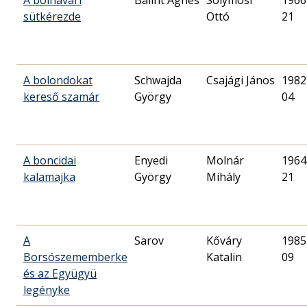
A bolhavári
Bálint Ágnes
Solymosi
1966
sütkérezde
Ottó
21
A bolondokat
Schwajda
Csajági János
1982
kereső szamár
György
04
A boncidai
Enyedi
Molnár
1964
kalamajka
György
Mihály
21
A
Sarov
Kőváry
1985
Borsószememberke
Katalin
09
és az Együgyü
legényke