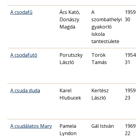
A csodafű
Ács Kató,
A
1959
Donászy
szombathelyi
30
Magda
gyakorló
iskola
tantestülete
A csodafutó
Porutszky
Török
1954
László
Tamás
31
A csuda duda
Karel
Kertész
1959
Hlubucek
László
23
A csudálatos Mary
Pamela
Gál István
1969
Lyndon
22