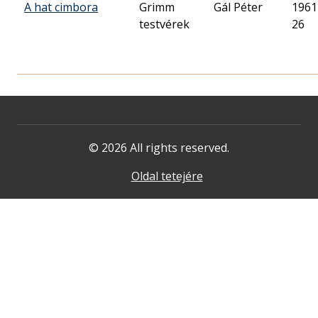
A hat cimbora
Grimm
Gál Péter
1961
testvérek
26
© 2026 All rights reserved.
Oldal tetejére