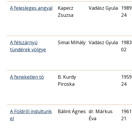
A felesleges angyal
Kapecz
Vadász Gyula
1989
Zsuzsa
24
A félszárnyú
Simai Mihály
Vadász Gyula
1983
tündérek völgye
02
A feneketlen tó
B. Kurdy
1959
Piroska
24
A Földről indultunk
Bálint Ágnes
dr. Márkus
1961
el
Éva
21