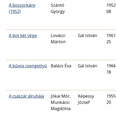
A boszorkány
Szántó
1952
(1952)
György
08
A bot két vége
Lovászi
Gál István
1961
Márton
25
A bűvös csengettyű
Balázs Éva
Gál István
1966
18
A császár álruhája
Jókai Mór,
Képessy
1955
Munkácsi
József
20
Magdolna