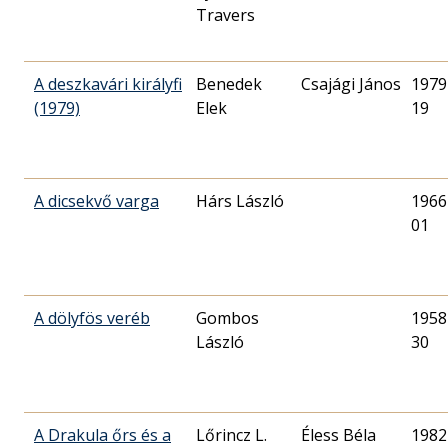
Travers
A deszkavári királyfi
Benedek
Csajági János
1979
(1979)
Elek
19
A dicsekvő varga
Hárs László
1966
01
A dölyfös veréb
Gombos
1958
László
30
A Drakula őrs és a
Lőrincz L.
Éless Béla
1982