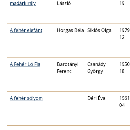
madárkirály
László
19
A fehér elefánt
Horgas Béla
Siklós Olga
1979
12
A Fehér Ló Fia
Barotányi
Csanády
1950
Ferenc
György
18
A fehér sólyom
Déri Éva
1961
04