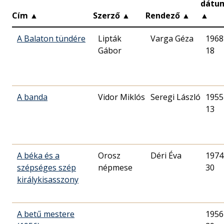
dátu
Cím
▲
Szerző
▲
Rendező
▲
▲
A Balaton tündére
Lipták
Varga Géza
1968
Gábor
18
A banda
Vidor Miklós
Seregi László
1955
13
A béka és a
Orosz
Déri Éva
1974
szépséges szép
népmese
30
királykisasszony
A betű mestere
1956