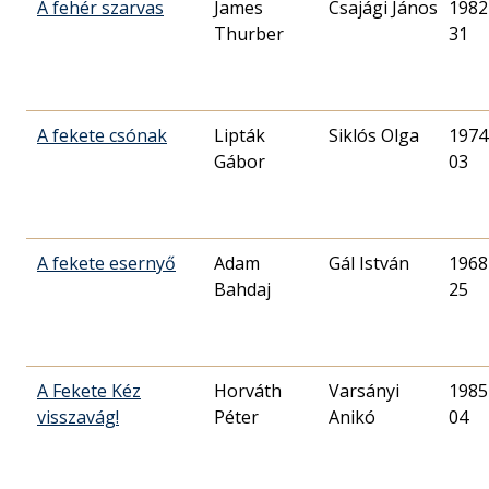
A fehér szarvas
James
Csajági János
1982
Thurber
31
A fekete csónak
Lipták
Siklós Olga
1974
Gábor
03
A fekete esernyő
Adam
Gál István
1968
Bahdaj
25
A Fekete Kéz
Horváth
Varsányi
1985
visszavág!
Péter
Anikó
04