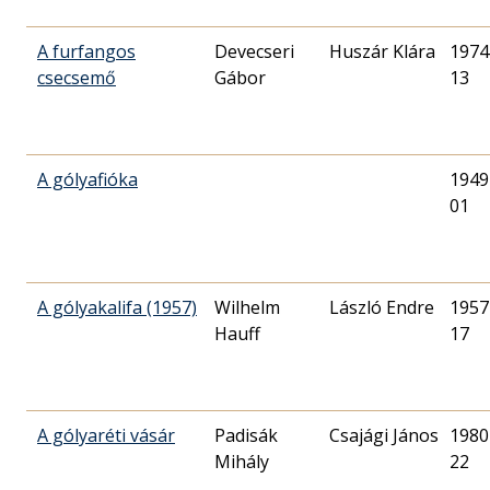
A furfangos
Devecseri
Huszár Klára
1974
csecsemő
Gábor
13
A gólyafióka
1949
01
A gólyakalifa (1957)
Wilhelm
László Endre
1957
Hauff
17
A gólyaréti vásár
Padisák
Csajági János
1980
Mihály
22