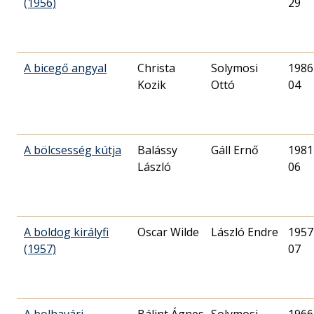
(1956)
29
A bicegő angyal
Christa
Solymosi
1986
Kozik
Ottó
04
A bölcsesség kútja
Balássy
Gáll Ernő
1981
László
06
A boldog királyfi
Oscar Wilde
László Endre
1957
(1957)
07