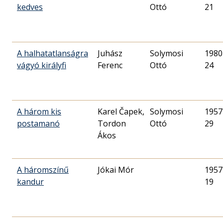
kedves
Ottó
21
A halhatatlanságra
Juhász
Solymosi
1980
vágyó királyfi
Ferenc
Ottó
24
A három kis
Karel Čapek,
Solymosi
1957
postamanó
Tordon
Ottó
29
Ákos
A háromszínű
Jókai Mór
1957
kandur
19