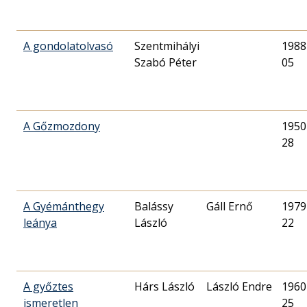
A gondolatolvasó
Szentmihályi
1988
Szabó Péter
05
A Gőzmozdony
1950
28
A Gyémánthegy
Balássy
Gáll Ernő
1979
leánya
László
22
A győztes
Hárs László
László Endre
1960
ismeretlen
25