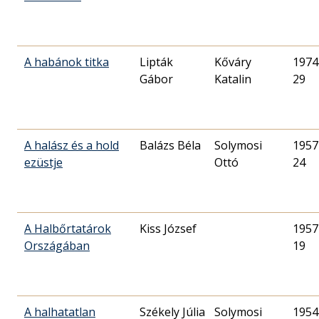
A habánok titka
Lipták
Kőváry
1974
Gábor
Katalin
29
A halász és a hold
Balázs Béla
Solymosi
1957
ezüstje
Ottó
24
A Halbőrtatárok
Kiss József
1957
Országában
19
A halhatatlan
Székely Júlia
Solymosi
1954