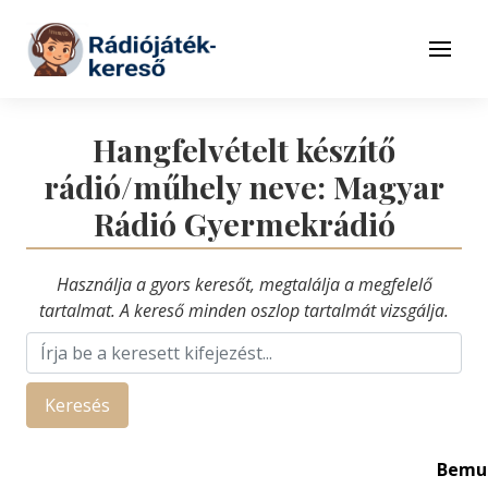
Tovább a navigációhoz
Tovább a tartalomhoz
Menü
Hangfelvételt készítő
rádió/műhely neve: Magyar
Rádió Gyermekrádió
Használja a gyors keresőt, megtalálja a megfelelő
tartalmat. A kereső minden oszlop tartalmát vizsgálja.
Keresés
Bemu