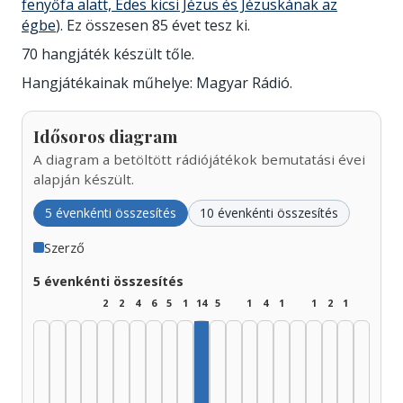
fenyőfa alatt, Édes kicsi Jézus és Jézuskának az
égbe
). Ez összesen 85 évet tesz ki.
70 hangjáték készült tőle.
Hangjátékainak műhelye: Magyar Rádió.
Idősoros diagram
A diagram a betöltött rádiójátékok bemutatási évei
alapján készült.
5 évenkénti összesítés
10 évenkénti összesítés
Szerző
5 évenkénti összesítés
2
2
4
6
5
1
14
5
1
4
1
1
2
1