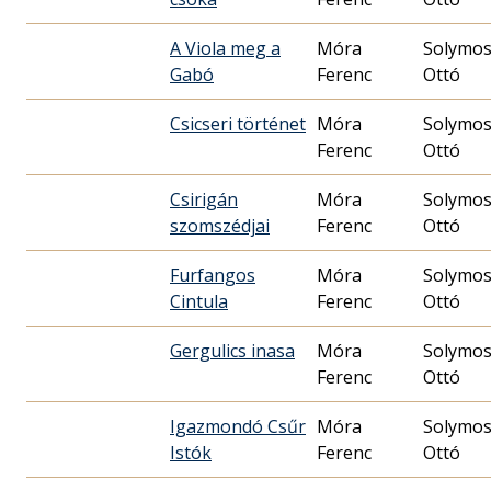
A Viola meg a
Móra
Solymos
Gabó
Ferenc
Ottó
Csicseri történet
Móra
Solymos
Ferenc
Ottó
Csirigán
Móra
Solymos
szomszédjai
Ferenc
Ottó
Furfangos
Móra
Solymos
Cintula
Ferenc
Ottó
Gergulics inasa
Móra
Solymos
Ferenc
Ottó
Igazmondó Csűr
Móra
Solymos
Istók
Ferenc
Ottó