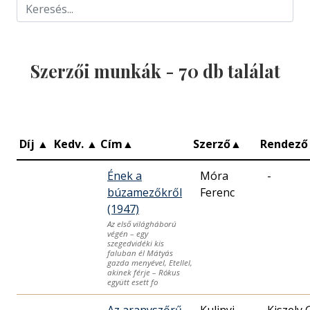
Szerzői munkák -
70
db találat
Díj
▲
Kedv.
▲
Cím
▲
Szerző
▲
Rendező
Ének a
Móra
-
búzamezőkről
Ferenc
(1947)
Az első világháború
végén – egy
szegedvidéki kis
faluban él Mátyás
gazda menyével, Etellel,
akinek férje – Rókus
együtt esett fo
Az aranyszőrű
Kulinyi
Kiszely 