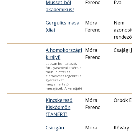
Musset-ből
Ferenc
Éva
akadémikus?
Gergulics inasa
Móra
Nem
(dia)
Ferenc
azonosí
rendező
A homokországi
Móra
Csajági 
királyfi
Ferenc
Lassan bontakozó,
furulyaszóval kísért, a
falusi élettel és
életbölcsességekkel a
gyerekeket
megismertető
mesejáték. A keretjáté
Kincskereső
Móra
Orbók E
Kisködmön
Ferenc
(TANÉRT)
Csirigán
Móra
Kőváry