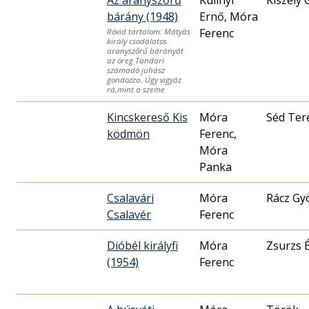
bárány (1948)
Ernő, Móra
Ferenc
Rövid tartalom: Mátyás
király csodálatos
aranyszőrű bárányát
az öreg Tandari
számadó juhász
gondozza. Úgy vigyáz
rá,mint a szeme
Kincskereső Kis
Móra
Séd Ter
ködmön
Ferenc,
Móra
Panka
Csalavári
Móra
Rácz Gy
Csalavér
Ferenc
Dióbél királyfi
Móra
Zsurzs 
(1954)
Ferenc