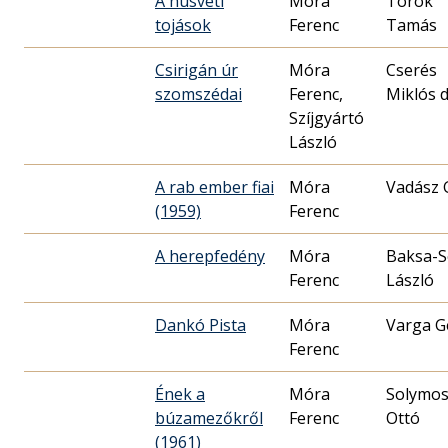
A húsvéti
Móra
Török
tojások
Ferenc
Tamás
Csirigán úr
Móra
Cserés
szomszédai
Ferenc,
Miklós d
Szíjgyártó
László
A rab ember fiai
Móra
Vadász 
(1959)
Ferenc
A herepfedény
Móra
Baksa-
Ferenc
László
Dankó Pista
Móra
Varga G
Ferenc
Ének a
Móra
Solymos
búzamezőkről
Ferenc
Ottó
(1961)