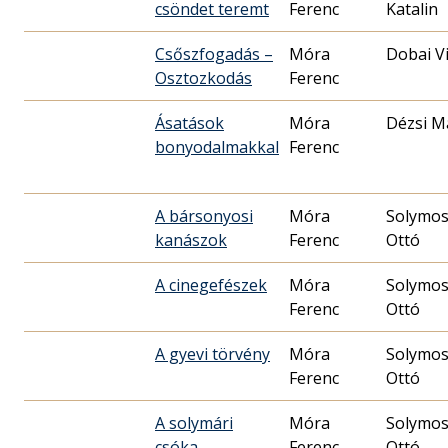
csöndet teremt
Ferenc
Katalin
Csőszfogadás –
Móra
Dobai V
Osztozkodás
Ferenc
Ásatások
Móra
Dézsi M
bonyodalmakkal
Ferenc
A bársonyosi
Móra
Solymos
kanászok
Ferenc
Ottó
A cinegefészek
Móra
Solymos
Ferenc
Ottó
A gyevi törvény
Móra
Solymos
Ferenc
Ottó
A solymári
Móra
Solymos
csóka
Ferenc
Ottó