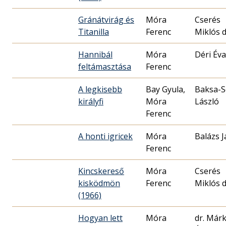
Gránátvirág és
Móra
Cserés
Titanilla
Ferenc
Miklós d
Hannibál
Móra
Déri Éva
feltámasztása
Ferenc
A legkisebb
Bay Gyula,
Baksa-
királyfi
Móra
László
Ferenc
A honti igricek
Móra
Balázs 
Ferenc
Kincskereső
Móra
Cserés
kisködmön
Ferenc
Miklós d
(1966)
Hogyan lett
Móra
dr. Már