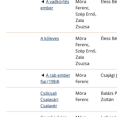
🔈
A vadkörtés
Móra
Éless Bé
ember
Ferenc,
Szép Ernő,
Zala
Zsuzsa
A kőleves
Móra
Éless Bé
Ferenc,
Szép Ernő,
Zala
Zsuzsa
🔈
A rab ember
Móra
Csajági 
fiai (1984)
Ferenc
Csilicsali
Móra
Balázs P
Csalavári
Ferenc
Zoltán
Csalavér