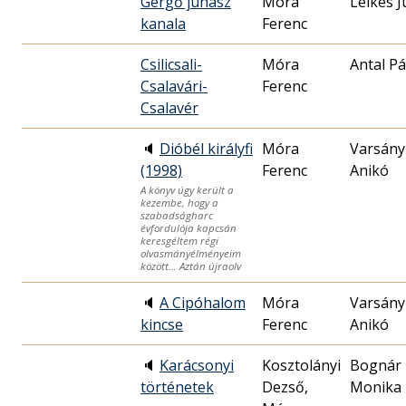
Gergő juhász
Móra
Lelkes J
kanala
Ferenc
Csilicsali-
Móra
Antal Pá
Csalavári-
Ferenc
Csalavér
🔈
Dióbél királyfi
Móra
Varsány
(1998)
Ferenc
Anikó
A könyv úgy került a
kezembe, hogy a
szabadságharc
évfordulója kapcsán
keresgéltem régi
olvasmányélményeim
között… Aztán újraolv
🔈
A Cipóhalom
Móra
Varsány
kincse
Ferenc
Anikó
🔈
Karácsonyi
Kosztolányi
Bognár
történetek
Dezső,
Monika