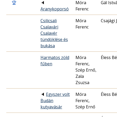
🏆
🔈
Móra
Gál Istv
Aranykoporsó
Ferenc
Csilicsali
Móra
Csajági 
Csalavári
Ferenc
Csalavér
tündöklése és
bukása
Harmatos zöld
Móra
Éless Bé
fűben
Ferenc,
Szép Ernő,
Zala
Zsuzsa
🔈
Egyszer volt
Móra
Éless Bé
Budán
Ferenc,
kutyavásár
Szép Ernő