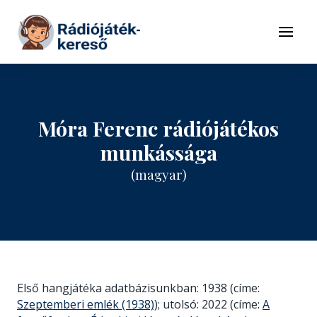
Tovább a navigációhoz
Tovább a tartalomhoz
Menü
Móra Ferenc rádiójátékos
munkássága
(magyar)
Első hangjátéka adatbázisunkban: 1938 (címe:
Szeptemberi emlék (1938)
); utolsó: 2022 (címe:
A