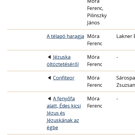
Móra
Ferenc,
Pilinszky
János
A télapó haragja
Móra
Lakner E
Ferenc
🔈
Jézuska
Móra
-
öltöztetéséről
Ferenc
🔈
Confiteor
Móra
Sárospa
Ferenc
Zsuzsa
🔈
A fenyőfa
Móra
-
alatt, Édes kicsi
Ferenc
Jézus és
Jézuskának az
égbe