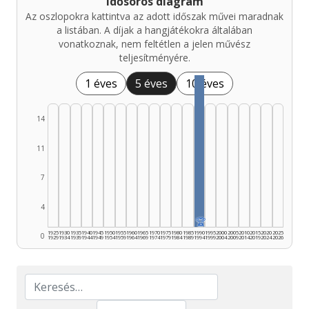
Idősoros diagram
Az oszlopokra kattintva az adott időszak művei maradnak
a listában. A díjak a hangjátékokra általában
vonatkoznak, nem feltétlen a jelen művész
teljesítményére.
1 éves
5 éves
10 éves
14
11
7
4
🏆
1925
1930
1935
1940
1945
1950
1955
1960
1965
1970
1975
1980
1985
1990
1995
2000
2005
2010
2015
2020
2025
0
1929
1934
1939
1944
1949
1954
1959
1964
1969
1974
1979
1984
1989
1994
1999
2004
2009
2014
2019
2024
2026