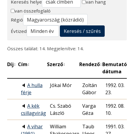
Keresés helye
van hang
van összefoglaló
Keresés
Régió
Keresés / szűrés
Évtized
Összes találat: 14. Megjelenítve: 14.
Díj
Cím
Szerző
Rendező
Bemutató
P
↕
↕
↕
↕
↕
dátuma
🔈
A hulla
Jókai Mór
Zoltán
1992. 03.
férje
Gábor
23.
🔈
A kék
Cs. Szabó
Varga
1992. 08.
csillagvirág
László
Géza
10.
🔈
A vihar
William
Taub
1991. 03.
(1991)
Shakespeare
János
27.