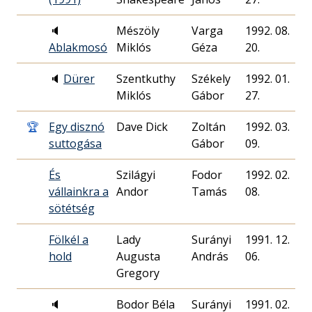
🔈
Mészöly
Varga
1992. 08.
Ablakmosó
Miklós
Géza
20.
🔈
Dürer
Szentkuthy
Székely
1992. 01.
Miklós
Gábor
27.
🏆
Egy disznó
Dave Dick
Zoltán
1992. 03.
suttogása
Gábor
09.
És
Szilágyi
Fodor
1992. 02.
vállainkra a
Andor
Tamás
08.
sötétség
Fölkél a
Lady
Surányi
1991. 12.
hold
Augusta
András
06.
Gregory
🔈
Bodor Béla
Surányi
1991. 02.