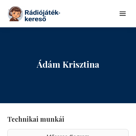
Tovább a navigációhoz
Tovább a tartalomhoz
Menü
Ádám Krisztina
Technikai munkái