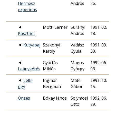
Hermész
András
26.
experiens
🔈
Motti Lerner
Surányi
1991. 02.
Kasztner
András
18.
🔈
Kutyabaj
Szakonyi
Vadász
1991. 09.
Károly
Gyula
30.
🔈
Gyárfás
Magos
1992. 06.
Leánykérés
Miklós
György
03.
🔈
Lelki
Ingmar
Máté
1991. 10.
ügy
Bergman
Gábor
15.
Önzés
Bókay János
Solymosi
1992. 06.
Ottó
29.