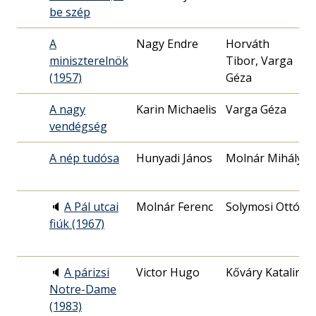
be szép
0
A
Nagy Endre
Horváth
miniszterelnök
Tibor‏‎, Varga
1
(1957)
Géza
A nagy
Karin Michaelis
Varga Géza
vendégség
1
A nép tudósa
Hunyadi János
Molnár Mihály
1
🔈
A Pál utcai
Molnár Ferenc
Solymosi Ottó
fiúk (1967)
2
🔈
A párizsi
Victor Hugo
Kőváry Katalin
Notre-Dame
2
(1983)