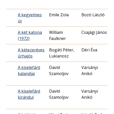
1
A kegyelmes
Emile Zola
Bozó László
úr
1
A két katona
William
Csajági János
(1972)
Faulkner
1
A kétezeréves
Bogáti Péter,
Déri Éva
űrhajós
Lukianosz
1
A kiselefánt
David
Varsányi
kalandjai
Szamoljov
Anikó
0
A kiselefánt
David
Varsányi
kirándul
Szamoljov
Anikó
2