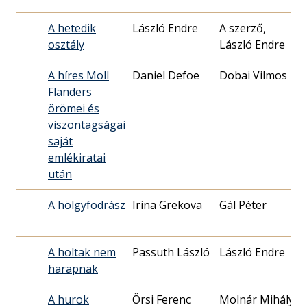
A hetedik
László Endre
A szerző,
osztály
László Endre
1
A híres Moll
Daniel Defoe
Dobai Vilmos
Flanders
1
örömei és
viszontagságai
saját
emlékiratai
után
A hölgyfodrász
Irina Grekova
Gál Péter
2
A holtak nem
Passuth László
László Endre
harapnak
2
A hurok
Örsi Ferenc
Molnár Mihály