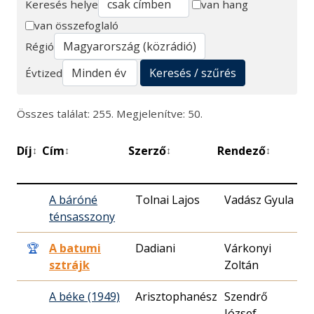
Keresés helye
van hang
van összefoglaló
Keresés
Régió
Keresés / szűrés
Évtized
Összes találat: 255. Megjelenítve: 50.
Díj
Cím
Szerző
Rendező
B
↕
↕
↕
↕
d
A báróné
Tolnai Lajos
Vadász Gyula
ténsasszony
1
🏆
A batumi
Dadiani
Várkonyi
sztrájk
Zoltán
1
A béke (1949)
Szendrő
József
0