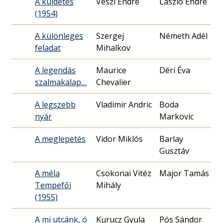
A küldetés
Vészi Endre
László Endre
(1954)
3
A különleges
Szergej
Németh Adél
feladat
Mihalkov
2
A legendás
Maurice
Déri Éva
szalmakalap…
Chevalier
2
A legszebb
Vladimir Andric
Boda
nyár
Markovic
2
A meglepetés
Vidor Miklós
Barlay
Gusztáv
1
A méla
Csokonai Vitéz
Major Tamás
Tempefői
Mihály
2
(1955)
A mi utcánk, ó
Kurucz Gyula
Pós Sándor