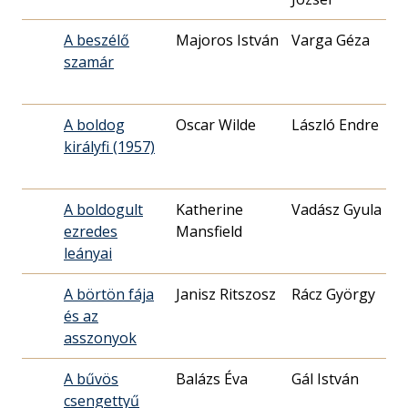
A beszélő
Majoros István
Varga Géza
szamár
1
A boldog
Oscar Wilde
László Endre
királyfi (1957)
0
A boldogult
Katherine
Vadász Gyula
ezredes
Mansfield
1
leányai
A börtön fája
Janisz Ritszosz
Rácz György
és az
0
asszonyok
A bűvös
Balázs Éva
Gál István
csengettyű
1