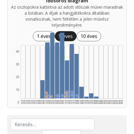
Idősoros diagram
Az oszlopokra kattintva az adott időszak művei maradnak
a listában. A díjak a hangjátékokra általában
vonatkoznak, nem feltétlen a jelen művész
teljesítményére.
1 éves
5 éves
10 éves
40
30
20
10
★
★
🏆
🏆
★
🏆
★
🏆
🏆
★
🏆
🏆
🏆
1925
1930
1935
1940
1945
1950
1955
1960
1965
1970
1975
1980
1985
1990
1995
2000
2005
2010
2015
2020
2025
0
1929
1934
1939
1944
1949
1954
1959
1964
1969
1974
1979
1984
1989
1994
1999
2004
2009
2014
2019
2024
2026