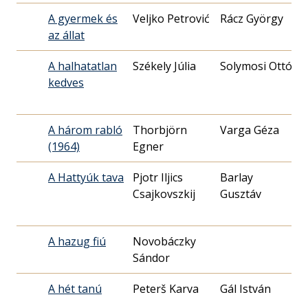
A gyermek és
Veljko Petrović
Rácz György
az állat
2
A halhatatlan
Székely Júlia
Solymosi Ottó
kedves
2
A három rabló
Thorbjörn
Varga Géza
(1964)
Egner
2
A Hattyúk tava
Pjotr Iljics
Barlay
Csajkovszkij
Gusztáv
1
A hazug fiú
Novobáczky
Sándor
1
A hét tanú
Peterš Karva
Gál István
1