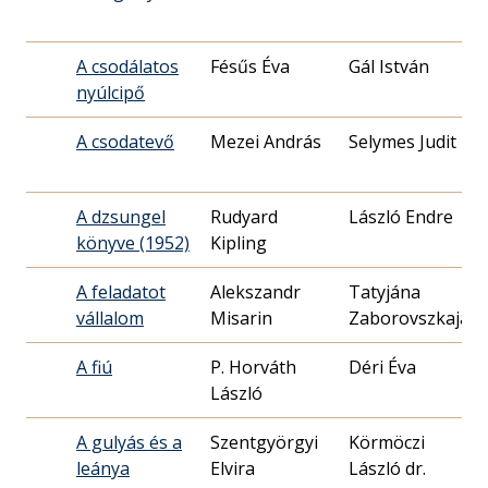
A csodálatos
Fésűs Éva
Gál István
nyúlcipő
1
A csodatevő
Mezei András
Selymes Judit
1
A dzsungel
Rudyard
László Endre
könyve (1952)
Kipling
2
A feladatot
Alekszandr
Tatyjána
vállalom
Misarin
Zaborovszkaja
0
A fiú
P. Horváth
Déri Éva
László
0
A gulyás és a
Szentgyörgyi
Körmöczi
leánya
Elvira
László dr.
0