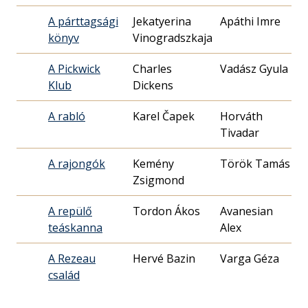
A párttagsági
Jekatyerina
Apáthi Imre
könyv
Vinogradszkaja
1
A Pickwick
Charles
Vadász Gyula
Klub
Dickens
2
A rabló
Karel Čapek
Horváth
Tivadar
0
A rajongók
Kemény
Török Tamás
Zsigmond
2
A repülő
Tordon Ákos
Avanesian
teáskanna
Alex
0
A Rezeau
Hervé Bazin
Varga Géza
család
2