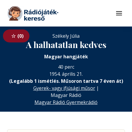
Tovább a navigációhoz
Tovább a tartalomhoz
Menü
0
Székely Júlia
A halhatatlan kedves
Magyar hangjáték
40 perc
1954. április 21.
(Legalább 1 ismétlés. Műsoron tartva 7 éven át)
Gyerek- vagy ifjúsági műsor
|
Magyar Rádió
Magyar Rádió Gyermekrádió