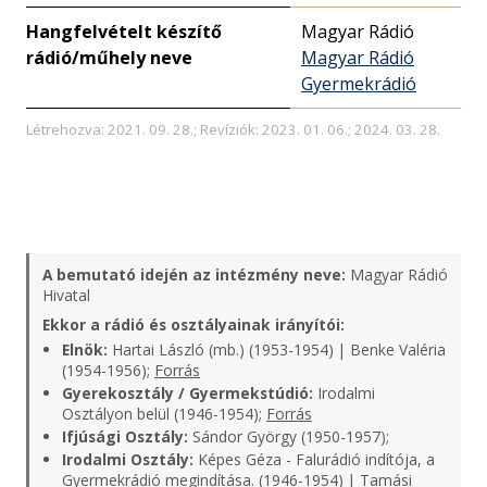
Hangfelvételt készítő
Magyar Rádió
rádió/műhely neve
Magyar Rádió
Gyermekrádió
Létrehozva: 2021. 09. 28.; Revíziók: 2023. 01. 06.; 2024. 03. 28.
A bemutató idején az intézmény neve:
Magyar Rádió
Hivatal
Ekkor a rádió és osztályainak irányítói:
Elnök:
Hartai László (mb.) (1953-1954) | Benke Valéria
(1954-1956);
Forrás
Gyerekosztály / Gyermekstúdió:
Irodalmi
Osztályon belül (1946-1954);
Forrás
Ifjúsági Osztály:
Sándor György (1950-1957);
Irodalmi Osztály:
Képes Géza - Falurádió indítója, a
Gyermekrádió megindítása. (1946-1954) | Tamási