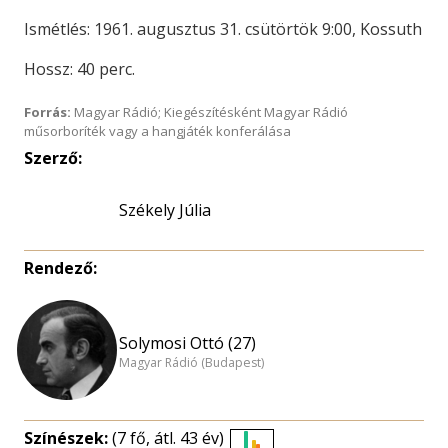
Ismétlés: 1961. augusztus 31. csütörtök 9:00, Kossuth
Hossz: 40 perc.
Forrás:
Magyar Rádió; Kiegészítésként Magyar Rádió
műsorboríték vagy a hangjáték konferálása
Szerző:
Székely Júlia
Rendező:
Solymosi Ottó (27)
Magyar Rádió (Budapest)
Színészek:
(7 fő, átl. 43 év)