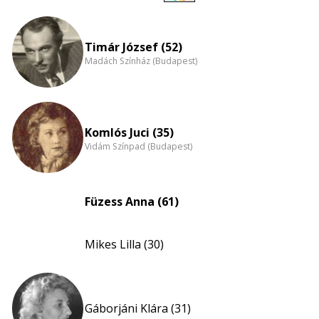
Életkori
eloszlás
nagyítása
Timár József (52)
Madách Színház (Budapest)
Komlós Juci (35)
Vidám Színpad (Budapest)
Füzess Anna (61)
Mikes Lilla (30)
Gáborjáni Klára (31)