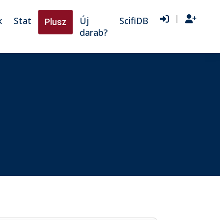
|
k
Stat
Új
ScifiDB
Plusz
darab?