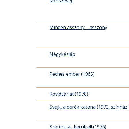
Messzeség
Minden asszony – asszony
Négykézláb
Peches ember (1965)
Rövidzárlat (1978)
Svejk, a derék katona (1972, színházi
Szerencse, kerülj el! (1976)