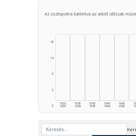
Az oszlopokra kattintva az adott időszak műve
18
14
9
5
1925
1930
1935
1940
1945
1
0
1929
1934
1939
1944
1949
1
Ker