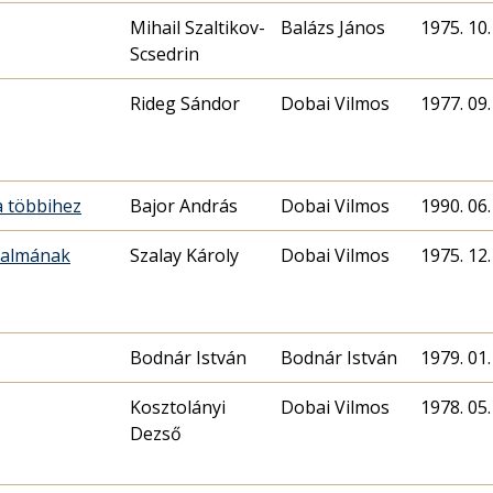
Mihail Szaltikov-
Balázs János
1975. 10.
Scsedrin
Rideg Sándor
Dobai Vilmos
1977. 09.
a többihez
Bajor András
Dobai Vilmos
1990. 06.
dalmának
Szalay Károly
Dobai Vilmos
1975. 12.
Bodnár István
Bodnár István
1979. 01.
Kosztolányi
Dobai Vilmos
1978. 05.
Dezső