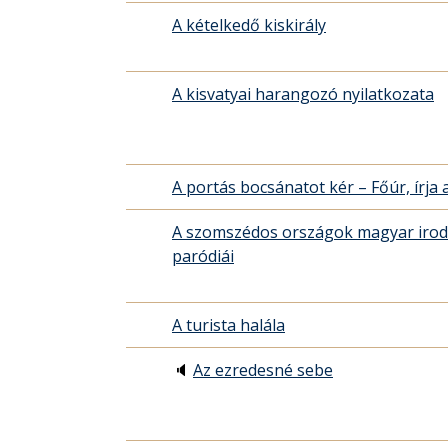
A kételkedő kiskirály
A kisvatyai harangozó nyilatkozata
A portás bocsánatot kér – Főúr, írja 
A szomszédos országok magyar iro
paródiái
A turista halála
🔈
Az ezredesné sebe