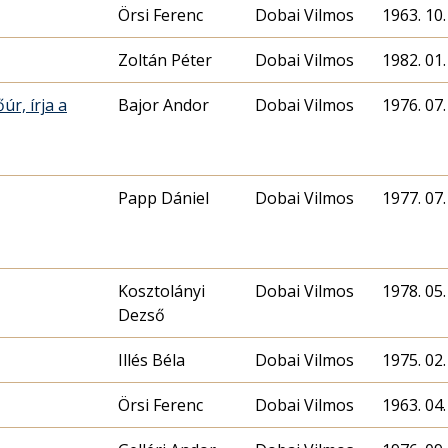
Örsi Ferenc
Dobai Vilmos
1963. 10.
Zoltán Péter
Dobai Vilmos
1982. 01.
r, írja a
Bajor Andor
Dobai Vilmos
1976. 07.
Papp Dániel
Dobai Vilmos
1977. 07.
Kosztolányi
Dobai Vilmos
1978. 05.
Dezső
Illés Béla
Dobai Vilmos
1975. 02.
Örsi Ferenc
Dobai Vilmos
1963. 04.