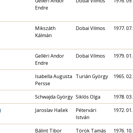
Gelléri Andor
Dobai Vilmos
1976. 09.
Endre
Mikszáth
Dobai Vilmos
1977. 07.
Kálmán
Gelléri Andor
Dobai Vilmos
1979. 01.
Endre
Isabella Augusta
Turián György
1965. 02.
Persse
Schwajda György
Siklós Olga
1978. 03.
)
Jaroslav Hašek
Pétervári
1972. 01.
István
Bálint Tibor
Török Tamás
1976. 10.