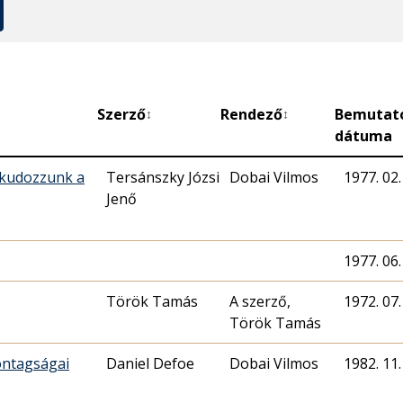
Szerző
Rendező
Bemutat
↕
↕
dátuma
alkudozzunk a
Tersánszky Józsi
Dobai Vilmos
1977. 02.
Jenő
1977. 06.
Török Tamás
A szerző,
1972. 07.
Török Tamás
zontagságai
Daniel Defoe
Dobai Vilmos
1982. 11.