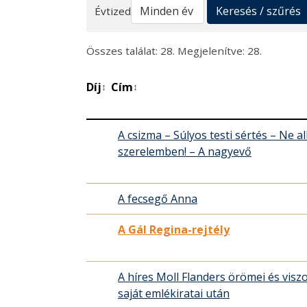
Keresés
Keresés / szűrés
Évtized
Összes találat: 28. Megjelenítve: 28.
Díj
Cím
↕
↕
A csizma – Súlyos testi sértés – Ne 
szerelemben! – A nagyevő
A fecsegő Anna
A Gál Regina-rejtély
A híres Moll Flanders örömei és vis
saját emlékiratai után