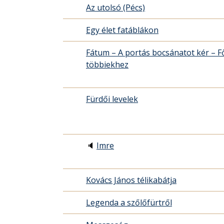
Az utolsó (Pécs)
Egy élet fatáblákon
Fátum – A portás bocsánatot kér – Főú
többiekhez
Fürdői levelek
🔈
Imre
Kovács János télikabátja
Legenda a szőlőfürtről