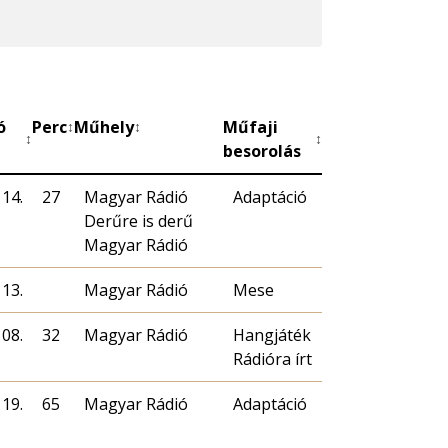
ó
Perc
Műhely
Műfaji
↕
↕
↕
↕
besorolás
 14.
27
Magyar Rádió
Adaptáció
Derűre is derű
Magyar Rádió
 13.
Magyar Rádió
Mese
 08.
32
Magyar Rádió
Hangjáték
Rádióra írt
 19.
65
Magyar Rádió
Adaptáció