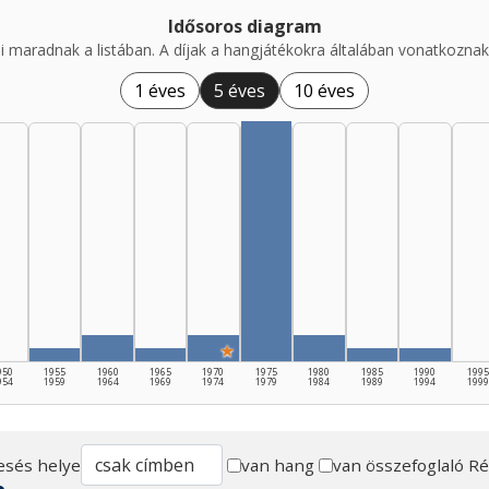
Idősoros diagram
i maradnak a listában. A díjak a hangjátékokra általában vonatkoznak,
1 éves
5 éves
10 éves
★
950
1955
1960
1965
1970
1975
1980
1985
1990
1995
954
1959
1964
1969
1974
1979
1984
1989
1994
1999
esés helye
van hang
van összefoglaló
Ré