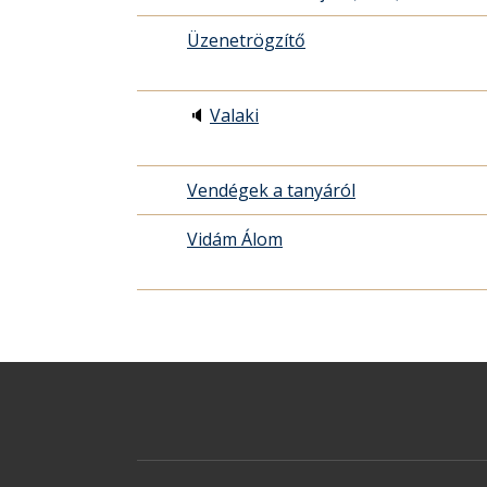
Üzenetrögzítő
🔈
Valaki
Vendégek a tanyáról
Vidám Álom