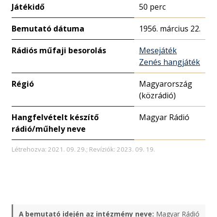
Játékidő
50 perc
Bemutató dátuma
1956. március 22.
Rádiós műfaji besorolás
Mesejáték
Zenés hangjáték
Régió
Magyarország
(közrádió)
Hangfelvételt készítő
Magyar Rádió
rádió/műhely neve
Létrehozva: 2021. 09. 29.; Revíziók: 2023. 09. 19.
A bemutató idején az intézmény neve:
Magyar Rádió