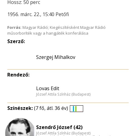
Hossz: 50 perc
1956. márc. 22., 15:40 Petőfi
Forrás:
Magyar Rádió; Kiegészítésként Magyar Rádió
műsorboríték vagy a hangjáték konferálása
Szerző:
Szergej Mihalkov
Rendező:
Lovas Edit
József Attila Színház (Budapest)
Színészek:
(7 fő, átl. 36 év)
Életkori
eloszlás
Szendrő József (42)
nagyítása
József Attila Színház (Budapest)