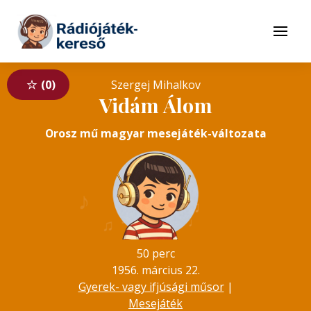
Tovább a navigációhoz
Tovább a tartalomhoz
Menü
0
Szergej Mihalkov
Vidám Álom
Orosz mű magyar mesejáték-változata
♪
♪
♫
♬
♬
♪
♩
♫
50 perc
1956. március 22.
Gyerek- vagy ifjúsági műsor
|
Mesejáték