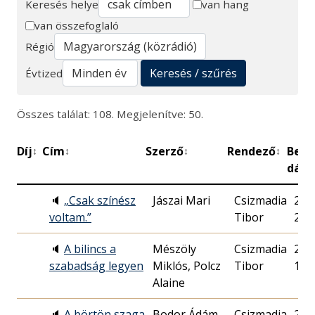
Keresés helye
van hang
van összefoglaló
Keresés
Régió
Keresés / szűrés
Évtized
Összes találat: 108. Megjelenítve: 50.
Díj
Cím
Szerző
Rendező
Bem
↕
↕
↕
↕
dát
🔈
„Csak színész
Jászai Mari
Csizmadia
2000
voltam.”
Tibor
21.
🔈
A bilincs a
Mészöly
Csizmadia
2018
szabadság legyen
Miklós, Polcz
Tibor
10.
Alaine
🔈
A börtön szaga
Bodor Ádám
Csizmadia
2021