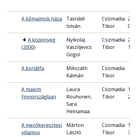
A kőmajmok háza
Tasnádi
Csizmadia
2015
István
Tibor
05.
🔈
A köpönyeg
Nyikolaj
Csizmadia
2000
(2000)
Vasziljevics
Tibor
18.
Gogol
A korlátfa
Mikszáth
Csizmadia
Kálmán
Tibor
A majom
Laura
Csizmadia
1992
Finnországban
Rouhonen,
Tibor
25.
Sara
Heinamaa
A mezőkeresztesi
Márton
Csizmadia
1994
villamos
László
Tibor
30.