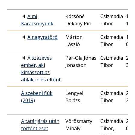
🔈
A mi
Kócsóné
Csizmadia
1995
Karácsonyunk
Dékány Piri
Tibor
17.
🔈
A nagyratörő
Márton
Csizmadia
1993
László
Tibor
08.
🔈
A százéves
Pär-Ola Jonas
Csizmadia
2013
ember, aki
Jonasson
Tibor
31.
kimászott az
ablakon és eltűnt
A szebeni fiúk
Lengyel
Csizmadia
2019
(2019)
Balázs
Tibor
22.
A tatárjárás után
Vörösmarty
Csizmadia
2000
történt eset
Mihály
Tibor,
02.