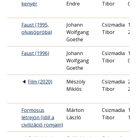
kenyér
Endre
Tibor
02.
Faust (1995,
Johann
Csizmadia
1995
olvasópróba)
Wolfgang
Tibor
25.
Goethe
Faust (1996)
Johann
Csizmadia
1996
Wolfgang
Tibor
09.
Goethe
🔈
Film (2020)
Mészöly
Csizmadia
2021
Miklós
Tibor
25.
Formosus
Márton
Csizmadia
1998
létrejön (Idill a
László
Tibor
12.
civilizáció romjain)