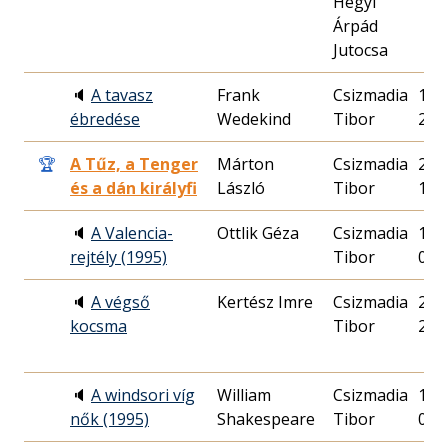
Hegyi
Árpád
Jutocsa
🔈
A tavasz
Frank
Csizmadia
1983
ébredése
Wedekind
Tibor
28.
🏆
A Tűz, a Tenger
Márton
Csizmadia
2000
és a dán királyfi
László
Tibor
18.
🔈
A Valencia-
Ottlik Géza
Csizmadia
1995
rejtély (1995)
Tibor
09.
🔈
A végső
Kertész Imre
Csizmadia
2016
kocsma
Tibor
28.
🔈
A windsori víg
William
Csizmadia
1995
nők (1995)
Shakespeare
Tibor
07.