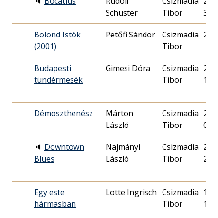
🔈
Bocatius
Rudolf
Csizmadia
2024
Schuster
Tibor
31.
Bolond Istók
Petőfi Sándor
Csizmadia
200
(2001)
Tibor
Budapesti
Gimesi Dóra
Csizmadia
2020
tündérmesék
Tibor
16.
Démoszthenész
Márton
Csizmadia
2006
László
Tibor
05.
🔈
Downtown
Najmányi
Csizmadia
2018
Blues
László
Tibor
21.
Egy este
Lotte Ingrisch
Csizmadia
1992
hármasban
Tibor
14.