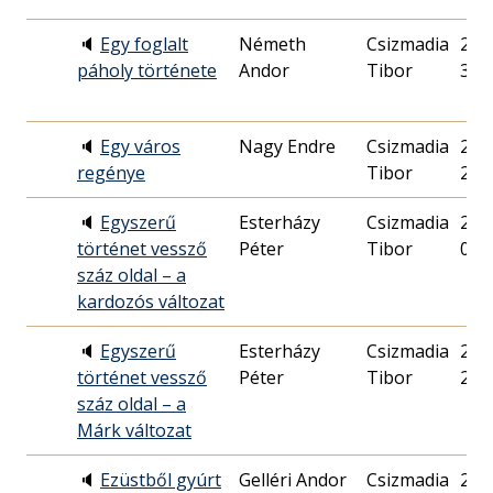
🔈
Egy foglalt
Németh
Csizmadia
2018
páholy története
Andor
Tibor
30.
🔈
Egy város
Nagy Endre
Csizmadia
2000
regénye
Tibor
21.
🔈
Egyszerű
Esterházy
Csizmadia
2016
történet vessző
Péter
Tibor
03.
száz oldal – a
kardozós változat
🔈
Egyszerű
Esterházy
Csizmadia
2016
történet vessző
Péter
Tibor
21.
száz oldal – a
Márk változat
🔈
Ezüstből gyúrt
Gelléri Andor
Csizmadia
2016