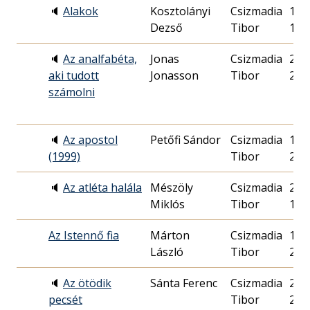
🔈
Alakok
Kosztolányi
Csizmadia
1999
Dezső
Tibor
18.
🔈
Az analfabéta,
Jonas
Csizmadia
2014
aki tudott
Jonasson
Tibor
20.
számolni
🔈
Az apostol
Petőfi Sándor
Csizmadia
1999
(1999)
Tibor
22.
🔈
Az atléta halála
Mészöly
Csizmadia
2021
Miklós
Tibor
11.
Az Istennő fia
Márton
Csizmadia
1988
László
Tibor
28.
🔈
Az ötödik
Sánta Ferenc
Csizmadia
2017
pecsét
Tibor
22.