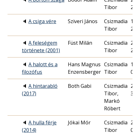
Tibor
22.
🔈
A csiga vére
Sziveri János
Csizmadia
1988
Tibor
29.
🔈
A feleségem
Füst Milán
Csizmadia
2001
története (2001)
Tibor
23.
🔈
A halott és a
Hans Magnus
Csizmadia
1989
filozófus
Enzensberger
Tibor
07.
🔈
A hintarabló
Both Gabi
Csizmadia
2017
(2017)
Tibor,
31.
Markó
Róbert
🔈
A hulla férje
Jókai Mór
Csizmadia
2014
(2014)
Tibor
09.