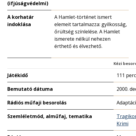
(ifjúságvédelmi)
A korhatár
A Hamlet-történet ismert
indoklása
elemeit tartalmazza: gyilkosság,
őrültség színlelése. A Hamlet
ismerete nélkül nehezen
érthető és élvezhető.
Kézi besor
Játékidő
111 perc
Bemutató dátuma
2000. de
Rádiós műfaji besorolás
Adaptác
Szemléletmód, alműfaj, tematika
Tragiko
Krimi