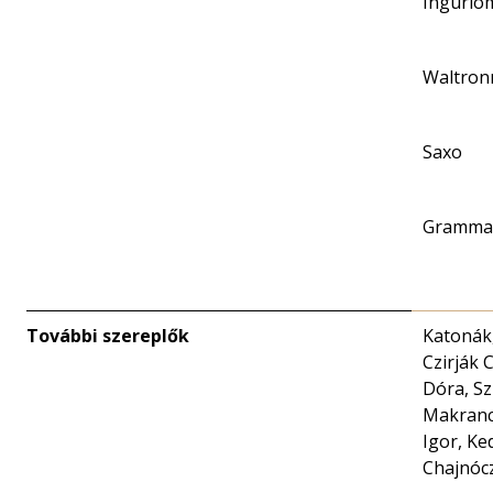
Ingurio
Waltron
Saxo
Grammat
További szereplők
Katonák,
Czirják 
Dóra, Sz
Makrancz
Igor, Ke
Chajnócz