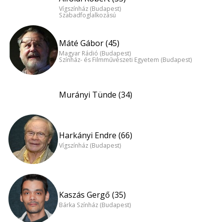
Vígszínház (Budapest)
Szabadfoglalkozású
Máté Gábor (45)
Magyar Rádió (Budapest)
Színház- és Filmművészeti Egyetem (Budapest)
Murányi Tünde (34)
Harkányi Endre (66)
Vígszínház (Budapest)
Kaszás Gergő (35)
Bárka Színház (Budapest)