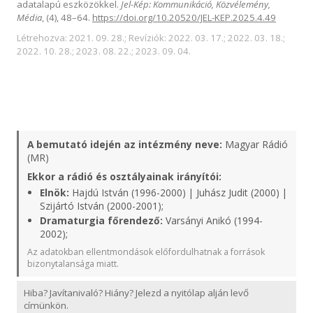
adatalapú eszközökkel.
Jel-Kép: Kommunikáció, Közvélemény,
Média
, (4), 48–64.
https://doi.org/10.20520/JEL-KEP.2025.4.49
Létrehozva: 2021. 09. 28.; Revíziók: 2022. 03. 17.; 2022. 03. 18.;
2022. 10. 28.; 2023. 08. 22.; 2023. 09. 04.
A bemutató idején az intézmény neve:
Magyar Rádió
(MR)
Ekkor a rádió és osztályainak irányítói:
Elnök:
Hajdú István (1996-2000) | Juhász Judit (2000) |
Szijártó István (2000-2001);
Dramaturgia főrendező:
Varsányi Anikó (1994-
2002);
Az adatokban ellentmondások előfordulhatnak a források
bizonytalansága miatt.
Hiba? Javítanivaló? Hiány? Jelezd a nyitólap alján levő
címünkön.