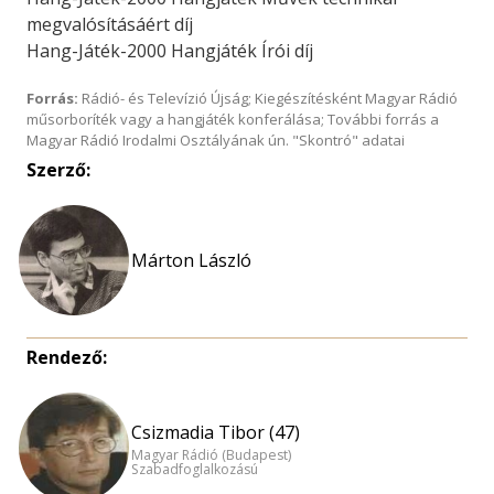
megvalósításáért díj
Hang-Játék-2000 Hangjáték Írói díj
Forrás:
Rádió- és Televízió Újság; Kiegészítésként Magyar Rádió
műsorboríték vagy a hangjáték konferálása; További forrás a
Magyar Rádió Irodalmi Osztályának ún. "Skontró" adatai
Szerző:
Márton László
Rendező:
Csizmadia Tibor (47)
Magyar Rádió (Budapest)
Szabadfoglalkozású