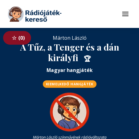
Tovább a navigációhoz
Tovább a tartalomhoz
Menü
0
Márton László
A Tűz, a Tenger és a dán
királyfi
🏆
Magyar hangjáték
KIEMELKEDŐ HANGJÁTÉK
Márton László színművének rádióváltozata