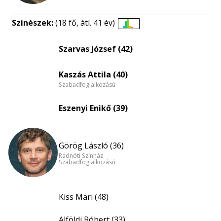
Színészek:
(18 fő, átl. 41 év)
Életkori
eloszlás
Szarvas József (42)
nagyítása
Kaszás Attila (40)
Szabadfoglalkozású
Eszenyi Enikő (39)
Görög László (36)
Radnóti Színház
Szabadfoglalkozású
Kiss Mari (48)
Alföldi Róbert (33)