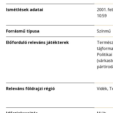
Ismétlések adatai
2001. fe
10:59
Forrásmű típusa
Színmű
Előforduló releváns játékterek
Termész
tájforma 
Politika
(várkast
pártirod
Releváns földrajzi régió
Vidék, T