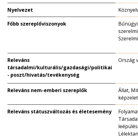
Nyelvezet
Köznyel
Főbb szereplőviszonyok
Bűnügyi
szerelmi
Szerelmi
Releváns
Ország 
társadalmi/kulturális/gazdasági/politikai
- poszt/hivatás/tevékenység
Releváns nem-emberi szereplők
Állat, Mi
képzelet
Releváns státuszváltozás és életesemény
Folyamat
Társadal
leépülés 
Lélektan