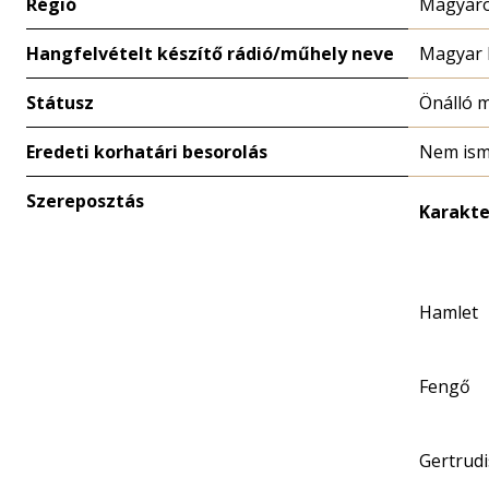
Régió
Magyaro
Hangfelvételt készítő rádió/műhely neve
Magyar 
Státusz
Önálló 
Eredeti korhatári besorolás
Nem ism
Szereposztás
Karakte
Hamlet
Fengő
Gertrudi