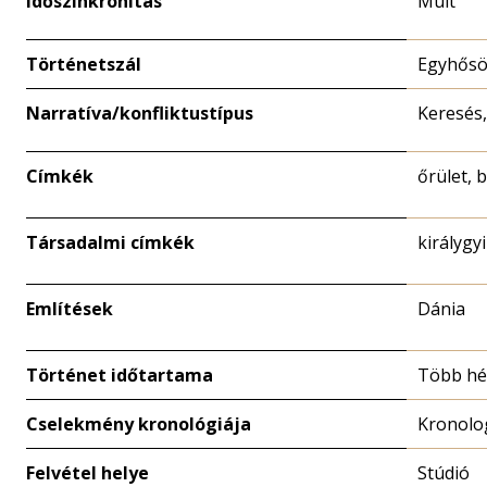
Időszinkronitás
Múlt
Történetszál
Egyhősö
Narratíva/konfliktustípus
Keresés
Címkék
őrület, 
Társadalmi címkék
királygy
Említések
Dánia
Történet időtartama
Több hé
Cselekmény kronológiája
Kronolo
Felvétel helye
Stúdió