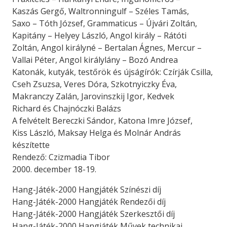
Kaszás Gergő, Waltronningulf – Széles Tamás,
Saxo – Tóth József, Grammaticus – Újvári Zoltán,
Kapitány – Helyey László, Angol király – Rátóti
Zoltán, Angol királyné – Bertalan Ágnes, Mercur –
Vallai Péter, Angol királylány – Bozó Andrea
Katonák, kutyák, testőrök és újságírók: Czírják Csilla,
Cseh Zsuzsa, Veres Dóra, Szkotnyiczky Éva,
Makranczy Zalán, Jarovinszkij Igor, Kedvek
Richard és Chajnóczki Balázs
A felvételt Bereczki Sándor, Katona Imre József,
Kiss László, Maksay Helga és Molnár András
készítette
Rendező: Czizmadia Tibor
2000. december 18-19.
Hang-Játék-2000 Hangjáték Színészi díj
Hang-Játék-2000 Hangjáték Rendezői díj
Hang-Játék-2000 Hangjáték Szerkesztői díj
Hang-Játék-2000 Hangjáték Művek technikai