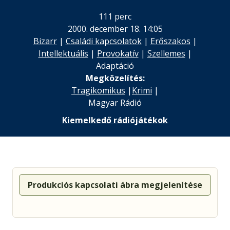
111 perc
2000. december 18. 14:05
Bizarr
|
Családi kapcsolatok
|
Erőszakos
|
Intellektuális
|
Provokatív
|
Szellemes
|
Adaptáció
Megközelítés:
Tragikomikus
|
Krimi
|
Magyar Rádió
Kiemelkedő rádiójátékok
Produkciós kapcsolati ábra megjelenítése