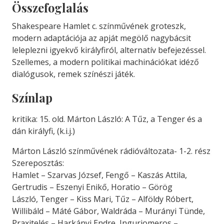
Összefoglalás
Shakespeare Hamlet c. színművének groteszk,
modern adaptációja az apját megölő nagybácsit
leleplezni igyekvő királyfiról, alternatív befejezéssel.
Szellemes, a modern politikai machinációkat idéző
dialógusok, remek színészi játék.
Színlap
kritika: 15. old. Márton László: A Tűz, a Tenger és a
dán királyfi, (k.i.j.)
Márton László színművének rádióváltozata- 1-2. rész
Szereposztás:
Hamlet – Szarvas József, Fengő – Kaszás Attila,
Gertrudis – Eszenyi Enikő, Horatio – Görög
László, Tenger – Kiss Mari, Tűz – Alföldy Róbert,
Willibáld – Máté Gábor, Waldráda – Murányi Tünde,
Praxitelés – Harkányi Endre, Inguriomeros –