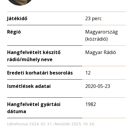
Játékidő
23 perc
Régió
Magyarország
(közrádió)
Hangfelvételt készítő
Magyar Rádió
rádió/műhely neve
Eredeti korhatári besorolás
12
Ismétlések adatai
2020-05-23
Hangfelvétel gyártási
1982
dátuma
Létrehozva: 2024. 03. 31.; Revíziók: 2025. 10. 26.