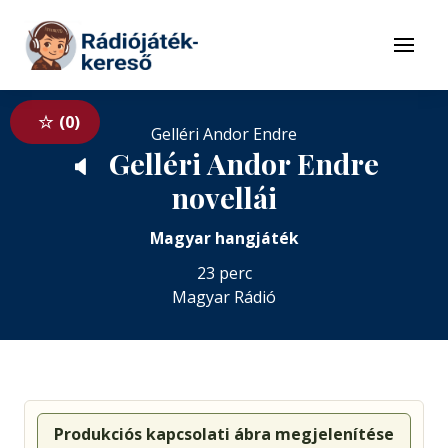
Tovább a navigációhoz
Tovább a tartalomhoz
Menü
0
Gelléri Andor Endre
Gelléri Andor Endre
🔈
novellái
Magyar hangjáték
23 perc
Magyar Rádió
Produkciós kapcsolati ábra megjelenítése