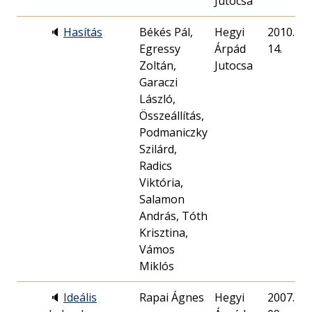
Jutocsa
🔈
Hasítás
Békés Pál,
Hegyi
2010. 11.
Egressy
Árpád
14.
Zoltán,
Jutocsa
Garaczi
László,
Összeállítás,
Podmaniczky
Szilárd,
Radics
Viktória,
Salamon
András, Tóth
Krisztina,
Vámos
Miklós
🔈
Ideális
Rapai Ágnes
Hegyi
2007. 09.