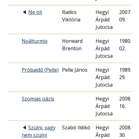
🔈
Ne ölj
Radics
Hegyi
2007. 09.
Viktória
Árpád
09.
Jutocsa
Nyálturmix
Horward
Hegyi
1980. 06.
Brenton
Árpád
02.
Jutocsa
Próbaidő (Pelle)
Pelle János
Hegyi
1989. 08.
Árpád
29.
Jutocsa
Szomjas oázis
Hegyi
2008. 11.
Árpád
16.
Jutocsa
🔈
Szülni, vagy
Szabó Ildikó
Hegyi
2008. 11.
nem szülni
Árpád
30.