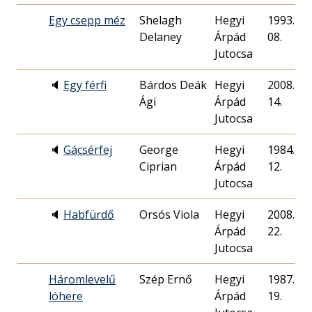
Egy csepp méz
Shelagh
Hegyi
1993. 02.
Delaney
Árpád
08.
Jutocsa
🔈
Egy férfi
Bárdos Deák
Hegyi
2008. 12.
Ági
Árpád
14.
Jutocsa
🔈
Gácsérfej
George
Hegyi
1984. 11.
Ciprian
Árpád
12.
Jutocsa
🔈
Habfürdő
Orsós Viola
Hegyi
2008. 06.
Árpád
22.
Jutocsa
Háromlevelű
Szép Ernő
Hegyi
1987. 08.
lóhere
Árpád
19.