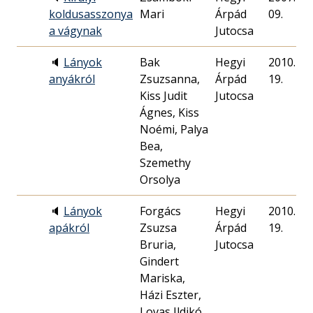
koldusasszonya
Mari
Árpád
09.
a vágynak
Jutocsa
🔈
Lányok
Bak
Hegyi
2010. 12.
anyákról
Zsuzsanna,
Árpád
19.
Kiss Judit
Jutocsa
Ágnes, Kiss
Noémi, Palya
Bea,
Szemethy
Orsolya
🔈
Lányok
Forgács
Hegyi
2010. 12.
apákról
Zsuzsa
Árpád
19.
Bruria,
Jutocsa
Gindert
Mariska,
Házi Eszter,
Lovas Ildikó,