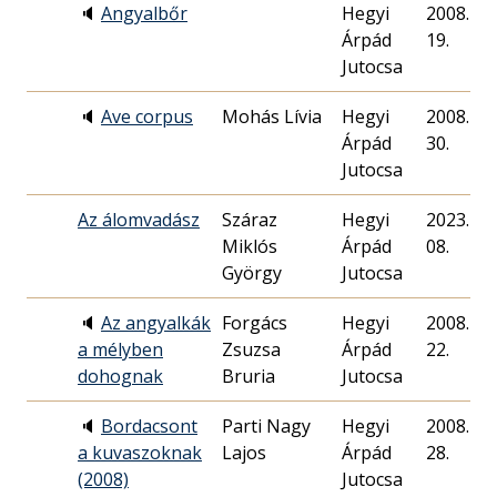
🔈
Angyalbőr
Hegyi
2008. 10.
Árpád
19.
Jutocsa
🔈
Ave corpus
Mohás Lívia
Hegyi
2008. 11.
Árpád
30.
Jutocsa
Az álomvadász
Száraz
Hegyi
2023. 01.
Miklós
Árpád
08.
György
Jutocsa
🔈
Az angyalkák
Forgács
Hegyi
2008. 06.
a mélyben
Zsuzsa
Árpád
22.
dohognak
Bruria
Jutocsa
🔈
Bordacsont
Parti Nagy
Hegyi
2008. 09.
a kuvaszoknak
Lajos
Árpád
28.
(2008)
Jutocsa