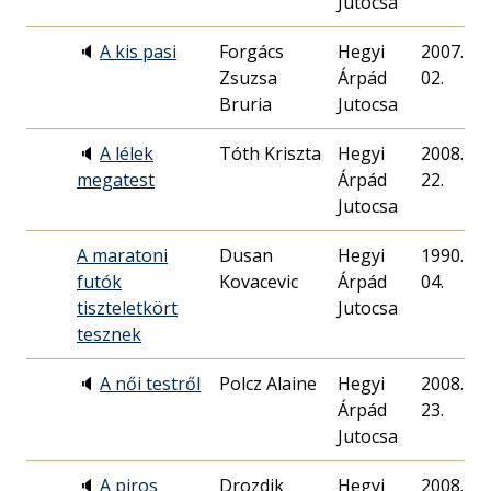
Jutocsa
🔈
A kis pasi
Forgács
Hegyi
2007. 09.
Zsuzsa
Árpád
02.
Bruria
Jutocsa
🔈
A lélek
Tóth Kriszta
Hegyi
2008. 06.
megatest
Árpád
22.
Jutocsa
A maratoni
Dusan
Hegyi
1990. 07.
futók
Kovacevic
Árpád
04.
tiszteletkört
Jutocsa
tesznek
🔈
A női testről
Polcz Alaine
Hegyi
2008. 11.
Árpád
23.
Jutocsa
🔈
A piros
Drozdik
Hegyi
2008. 12.