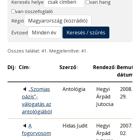
Keresés helye
van hang
van összefoglaló
Keresés
Régió
Keresés / szűrés
Évtized
Összes találat: 41. Megjelenítve: 41.
Díj
Cím
Szerző
Rendező
Bemutat
↕
↕
↕
↕
dátuma
🔈
„Szomjas
Antológia
Hegyi
2008. 06.
oázis”-
Árpád
29.
válogatás az
Jutocsa
antológiából
🔈
A
Hidas Judit
Hegyi
2007. 09.
fogorvosom
Árpád
02.