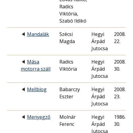
Radics
Viktória,
Szabó Ildikó
🔈
Mandalák
Szécsi
Hegyi
2008. 06.
Magda
Árpád
22.
Jutocsa
🔈
Mása
Radics
Hegyi
2008. 11.
motorra száll
Viktória
Árpád
30.
Jutocsa
🔈
Mellblog
Babarczy
Hegyi
2008. 11.
Eszter
Árpád
23.
Jutocsa
🔈
Menyegző
Molnár
Hegyi
1986. 06.
Ferenc
Árpád
30.
Jutocsa