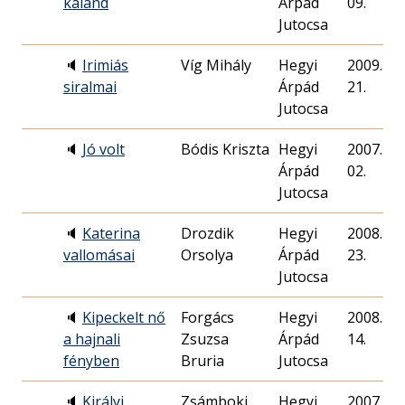
kaland
Árpád
09.
Jutocsa
🔈
Irimiás
Víg Mihály
Hegyi
2009. 02.
siralmai
Árpád
21.
Jutocsa
🔈
Jó volt
Bódis Kriszta
Hegyi
2007. 09.
Árpád
02.
Jutocsa
🔈
Katerina
Drozdik
Hegyi
2008. 11.
vallomásai
Orsolya
Árpád
23.
Jutocsa
🔈
Kipeckelt nő
Forgács
Hegyi
2008. 12.
a hajnali
Zsuzsa
Árpád
14.
fényben
Bruria
Jutocsa
🔈
Királyi
Zsámboki
Hegyi
2007. 09.