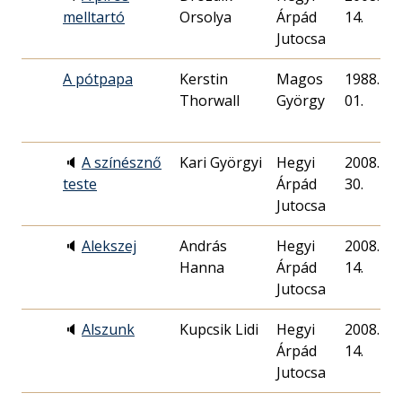
melltartó
Orsolya
Árpád
14.
Jutocsa
A pótpapa
Kerstin
Magos
1988. 05.
Thorwall
György
01.
🔈
A színésznő
Kari Györgyi
Hegyi
2008. 11.
teste
Árpád
30.
Jutocsa
🔈
Alekszej
András
Hegyi
2008. 12.
Hanna
Árpád
14.
Jutocsa
🔈
Alszunk
Kupcsik Lidi
Hegyi
2008. 12.
Árpád
14.
Jutocsa