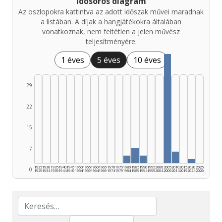
Idősoros diagram
Az oszlopokra kattintva az adott időszak művei maradnak
a listában. A díjak a hangjátékokra általában
vonatkoznak, nem feltétlen a jelen művész
teljesítményére.
1 éves
5 éves
10 éves
29
22
15
7
1925
1930
1935
1940
1945
1950
1955
1960
1965
1970
1975
1980
1985
1990
1995
2000
2005
2010
2015
2020
2025
0
1929
1934
1939
1944
1949
1954
1959
1964
1969
1974
1979
1984
1989
1994
1999
2004
2009
2014
2019
2024
2026