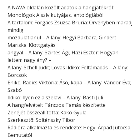
A NAVA oldalán közölt adatok a hangjátékról:
Monológok A szív kutyája c. antológiából
A tartalom: Forgács Zsuzsa Bruria: Örvényben maradj
mindig
mozdulatlanul – A lány: Hegyi Barbara; Gindert
Mariska: Klottgatyás
angyal – A lány: Szirtes Ági; Házi Eszter: Hogyan
lettem nagylány? –
A lány: Schell Judit; Lovas Ildikó: Feltámadás – A lány:
Börcsök
Enikő; Radics Viktória: Ásó, kapa – A lány: Vándor Éva;
Szabó
Ildikó: Ilyen ez a szelaví – A lány: Básti Juli
A hangfelvételt Tánczos Tamás készítette
Zenéjét összeállította: Kakó Gyula
Szerkesztő: Solténszky Tibor
Rádióra alkalmazta és rendezte: Hegyi Árpád Jutocsa
Bemutató!