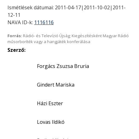
Ismétlések dátumai: 2011-04-17|2011-10-02|2011-
12-11
NAVA ID-k:
1116116
Forrás:
Rádió- és Televízió Újság; Kiegészítésként Magyar Rádió
műsorboríték vagy a hangjáték konferálása
Szerző:
Forgács Zsuzsa Bruria
Gindert Mariska
Házi Eszter
Lovas Ildikó