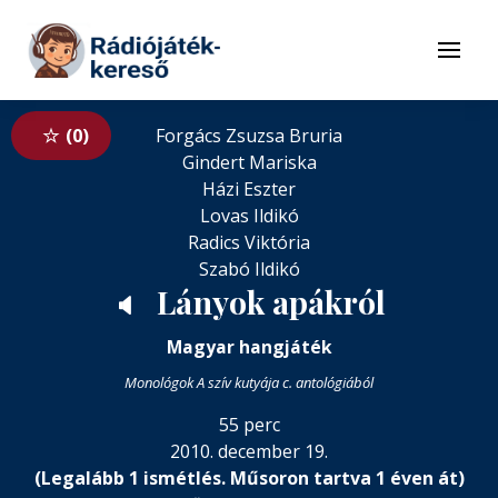
Tovább a navigációhoz
Tovább a tartalomhoz
Menü
0
Forgács Zsuzsa Bruria
Gindert Mariska
Házi Eszter
Lovas Ildikó
Radics Viktória
Szabó Ildikó
Lányok apákról
🔈
Magyar hangjáték
Monológok A szív kutyája c. antológiából
55 perc
2010. december 19.
(Legalább 1 ismétlés. Műsoron tartva 1 éven át)