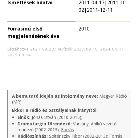
Ismétlések adatai
2011-04-17|2011-10-
02|2011-12-11
Forrásmű első
2010
megjelenésének éve
Létrehozva: 2021. 09. 28.; Revíziók: 2023. 09. 18.; 2024. 04. 11.;
2025. 08. 14.
A bemutató idején az intézmény neve:
Magyar Rádió
(MR)
Ekkor a rádió és osztályainak irányítói:
Elnök:
Jónás István (2010-2015);
Dramaturgia főrendező:
Varsányi Anikó vezető
rendező (2002-2013);
Forrás
Rádiószínház:
Solténszky Tibor (2002-2013);
Forrás