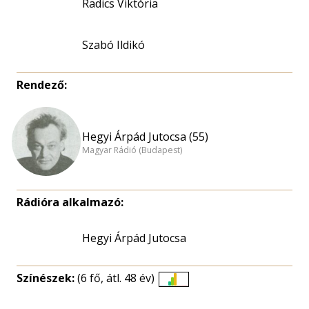
Radics Viktória
Szabó Ildikó
Rendező:
Hegyi Árpád Jutocsa (55)
Magyar Rádió (Budapest)
Rádióra alkalmazó:
Hegyi Árpád Jutocsa
Színészek:
(6 fő, átl. 48 év)
Életkori
eloszlás