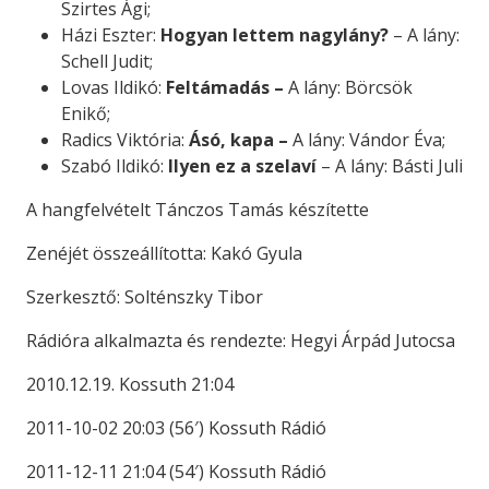
Szirtes Ági;
Házi Eszter:
Hogyan lettem nagylány?
– A lány:
Schell Judit;
Lovas Ildikó:
Feltámadás –
A lány: Börcsök
Enikő;
Radics Viktória:
Ásó, kapa –
A lány: Vándor Éva;
Szabó Ildikó:
Ilyen ez a szelaví
– A lány: Básti Juli
A hangfelvételt Tánczos Tamás készítette
Zenéjét összeállította: Kakó Gyula
Szerkesztő: Solténszky Tibor
Rádióra alkalmazta és rendezte: Hegyi Árpád Jutocsa
2010.12.19. Kossuth 21:04
2011-10-02 20:03 (56′) Kossuth Rádió
2011-12-11 21:04 (54′) Kossuth Rádió