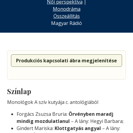
Női perspektíva
|
Monodráma
Összeállítás
Magyar Rádió
Produkciós kapcsolati ábra megjelenítése
Színlap
Monológok A szív kutyája c. antológiából
Forgács Zsuzsa Bruria:
Örvényben maradj
mindig mozdulatlanul
– A lány: Hegyi Barbara;
Gindert Mariska:
Klottgatyás angyal
– A lány: