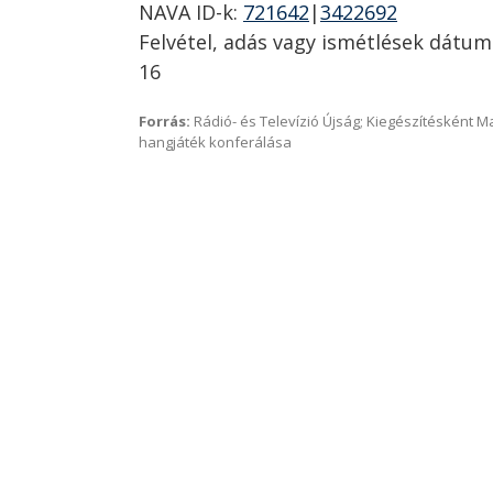
NAVA ID-k:
721642
|
3422692
Felvétel, adás vagy ismétlések dátum
16
Forrás:
Rádió- és Televízió Újság; Kiegészítésként 
hangjáték konferálása