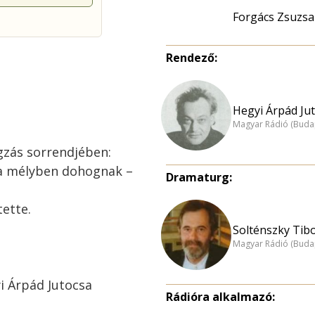
Forgács Zsuzsa
Rendező:
Hegyi Árpád Jut
Magyar Rádió (Buda
gzás sorrendjében:
 a mélyben dohognak –
Dramaturg:
ette.
Solténszky Tibo
Magyar Rádió (Buda
i Árpád Jutocsa
Rádióra alkalmazó: