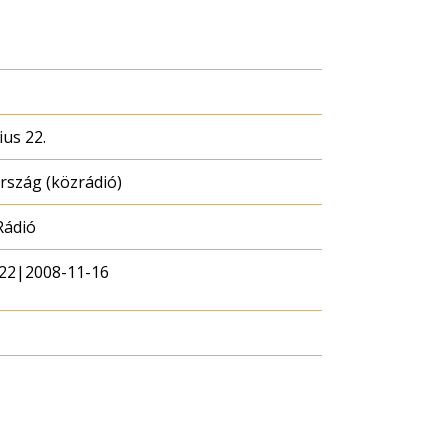
s
ius 22.
szág (közrádió)
Rádió
22|2008-11-16