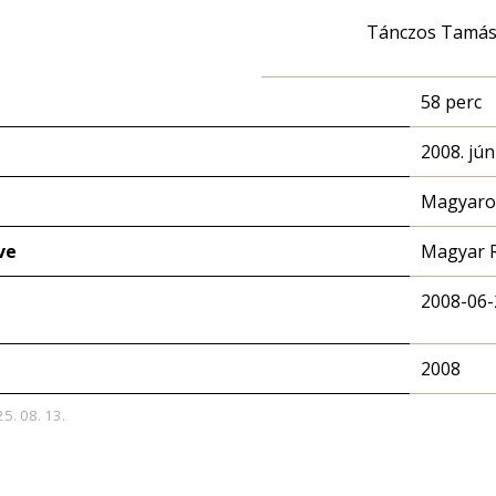
Tánczos Tamá
58 perc
2008. jún
Magyaror
ve
Magyar 
2008-06-
2008
25. 08. 13.