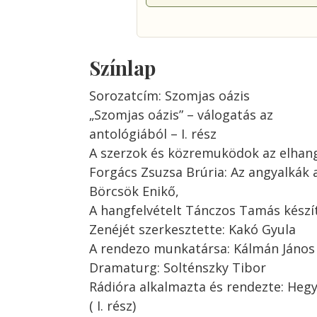
Színlap
Sorozatcím: Szomjas oázis
„Szomjas oázis” – válogatás az
antológiából – I. rész
A szerzok és közremuködok az elhan
Forgács Zsuzsa Brúria: Az angyalkák
Börcsök Enikő,
A hangfelvételt Tánczos Tamás készít
Zenéjét szerkesztette: Kakó Gyula
A rendezo munkatársa: Kálmán János
Dramaturg: Solténszky Tibor
Rádióra alkalmazta és rendezte: Hegy
( I. rész)