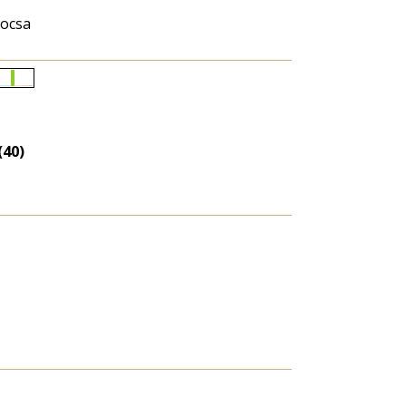
tocsa
Életkori
eloszlás
nagyítása
(40)