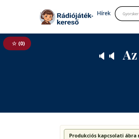
Tovább a navigációhoz
Tovább a tartalomhoz
Hírek
0
Az
🔈
🔈
Produkciós kapcsolati ábra