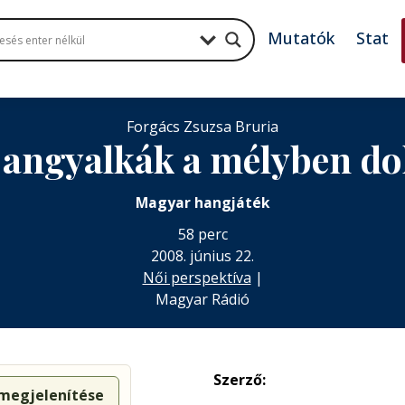
Mutatók
Stat
Forgács Zsuzsa Bruria
 angyalkák a mélyben d
Magyar hangjáték
58 perc
2008. június 22.
Női perspektíva
|
Magyar Rádió
Szerző:
 megjelenítése