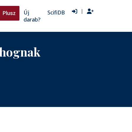
|
Új
ScifiDB
Plusz
darab?
ohognak