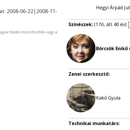
Hegyi Árpád Ju
ai: 2008-06-22|2008-11-
Színészek:
(1 fő, átl. 40 év)
Magyar Rádió műsorboríték vagy a
Börcsök Enikő 
Zenei szerkesztő:
Kakó Gyula
Technikai munkatárs: