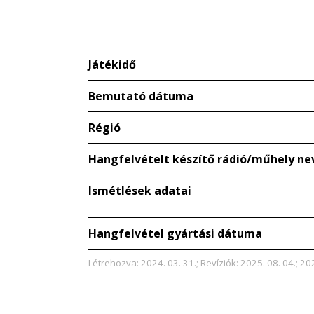
Játékidő
Bemutató dátuma
Régió
Hangfelvételt készítő rádió/műhely ne
Ismétlések adatai
Hangfelvétel gyártási dátuma
Létrehozva: 2024. 03. 31.; Revíziók: 2025. 08. 04.; 20