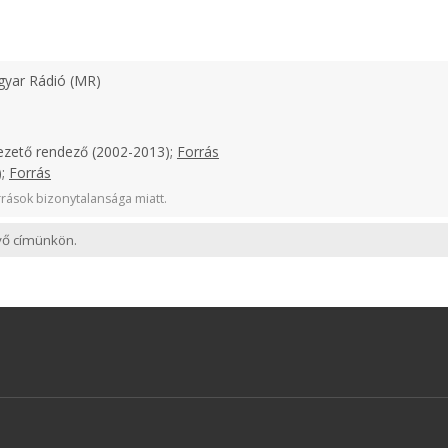
yar Rádió (MR)
ezető rendező (2002-2013);
Forrás
);
Forrás
rások bizonytalansága miatt.
evő címünkön.