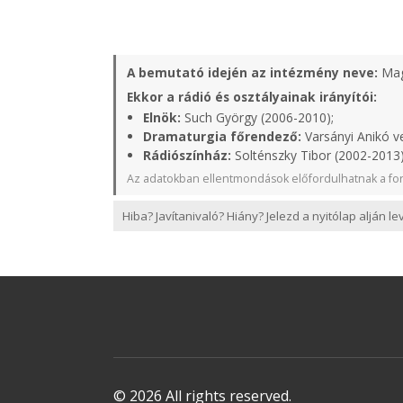
A bemutató idején az intézmény neve:
Mag
Ekkor a rádió és osztályainak irányítói:
Elnök:
Such György (2006-2010);
Dramaturgia főrendező:
Varsányi Anikó v
Rádiószínház:
Solténszky Tibor (2002-2013
Az adatokban ellentmondások előfordulhatnak a for
Hiba? Javítanivaló? Hiány? Jelezd a nyitólap alján l
© 2026 All rights reserved.