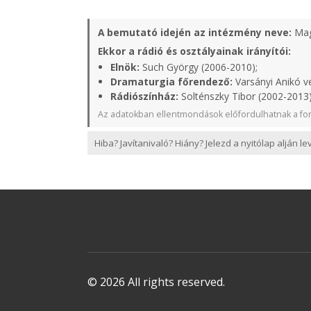
A bemutató idején az intézmény neve:
Mag
Ekkor a rádió és osztályainak irányítói:
Elnök:
Such György (2006-2010);
Dramaturgia főrendező:
Varsányi Anikó v
Rádiószínház:
Solténszky Tibor (2002-2013
Az adatokban ellentmondások előfordulhatnak a for
Hiba? Javítanivaló? Hiány? Jelezd a nyitólap alján l
© 2026 All rights reserved.