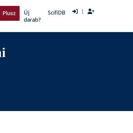
|
Új
ScifiDB
Plusz
darab?
i