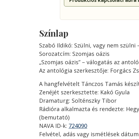
Produkciós kapcsolati ábra
Színlap
Szabó Ildikó: Szülni, vagy nem szülni –
Sorozatcím: Szomjas oázis
„Szomjas oázis” – válogatás az antoló
Az antológia szerkesztője: Forgács Z
A hangfelvételt Tánczos Tamás készít
Zenéjét szerkesztette: Kakó Gyula
Dramaturg: Solténszky Tibor
Rádióra alkalmazta és rendezte: Hegy
(bemutató)
NAVA ID-k:
724090
Felvétel, adás vagy ismétlések dátum