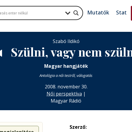
Mutatók
Stat
Szabó Ildikó
Szülni, vagy nem szüln

Magyar hangjáték
Antológia a női testről, válogatás
2008. november 30.
Női perspektíva
|
Magyar Rádió
Szerző: