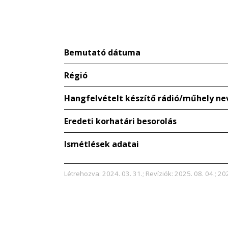
Bemutató dátuma
Régió
Hangfelvételt készítő rádió/műhely ne
Eredeti korhatári besorolás
Ismétlések adatai
Létrehozva: 2024. 03. 31.; Revíziók: 2025. 08. 04.; 202