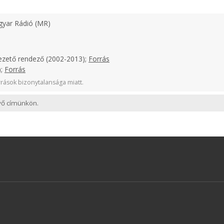
yar Rádió (MR)
ezető rendező (2002-2013);
Forrás
);
Forrás
rások bizonytalansága miatt.
evő címünkön.