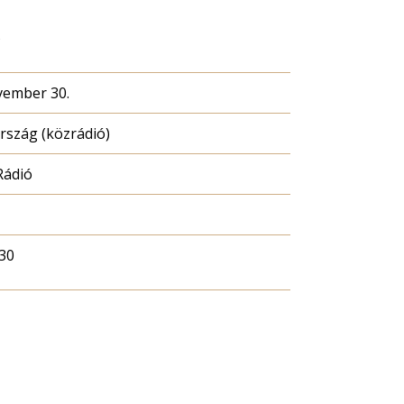
s
vember 30.
szág (közrádió)
Rádió
30