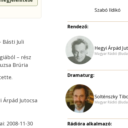
 megjelenítése
Szabó Ildikó
Rendező:
 Básti Juli
Hegyi Árpád Jut
Magyar Rádió (Buda
giából – rész
suzsa Brúria
Dramaturg:
ette.
Solténszky Tibo
i Árpád Jutocsa
Magyar Rádió (Buda
ai: 2008-11-30
Rádióra alkalmazó: