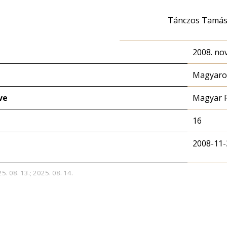
Tánczos Tamá
2008. no
Magyaror
ve
Magyar 
16
2008-11-
5. 08. 13.; 2025. 08. 14.