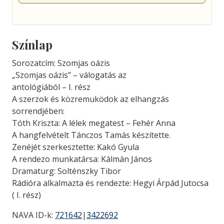
Színlap
Sorozatcím: Szomjas oázis
„Szomjas oázis” – válogatás az
antológiából – I. rész
A szerzok és közremuködok az elhangzás
sorrendjében:
Tóth Kriszta: A lélek megatest – Fehér Anna
A hangfelvételt Tánczos Tamás készítette.
Zenéjét szerkesztette: Kakó Gyula
A rendezo munkatársa: Kálmán János
Dramaturg: Solténszky Tibor
Rádióra alkalmazta és rendezte: Hegyi Árpád Jutocsa
( I. rész)
NAVA ID-k:
721642
|
3422692