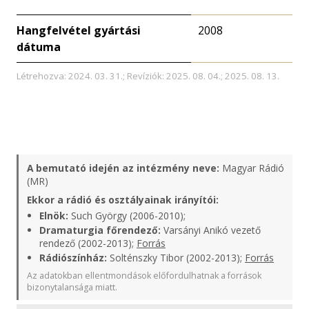
Hangfelvétel gyártási
2008
dátuma
Létrehozva: 2024. 03. 31.; Revíziók: 2025. 08. 04.; 2025. 08. 13.
A bemutató idején az intézmény neve:
Magyar Rádió
(MR)
Ekkor a rádió és osztályainak irányítói:
Elnök:
Such György (2006-2010);
Dramaturgia főrendező:
Varsányi Anikó vezető
rendező (2002-2013);
Forrás
Rádiószínház:
Solténszky Tibor (2002-2013);
Forrás
Az adatokban ellentmondások előfordulhatnak a források
bizonytalansága miatt.