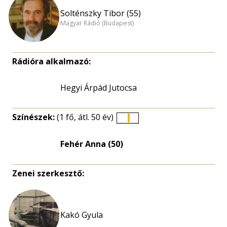
Solténszky Tibor (55)
Magyar Rádió (Budapest)
Rádióra alkalmazó:
Hegyi Árpád Jutocsa
Színészek:
(1 fő, átl. 50 év)
Életkori
eloszlás
Fehér Anna (50)
nagyítása
Zenei szerkesztő:
Kakó Gyula