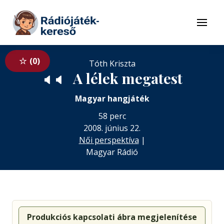
Tovább a navigációhoz
Tovább a tartalomhoz
Menü
0
Tóth Kriszta
A lélek megatest
🔈
🔈
Magyar hangjáték
58 perc
2008. június 22.
Női perspektíva
|
Magyar Rádió
Produkciós kapcsolati ábra megjelenítése